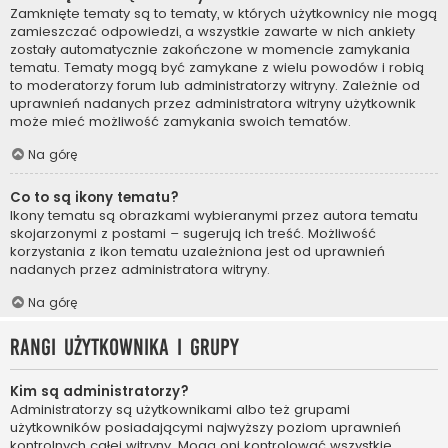
Zamknięte tematy są to tematy, w których użytkownicy nie mogą
zamieszczać odpowiedzi, a wszystkie zawarte w nich ankiety
zostały automatycznie zakończone w momencie zamykania
tematu. Tematy mogą być zamykane z wielu powodów i robią
to moderatorzy forum lub administratorzy witryny. Zależnie od
uprawnień nadanych przez administratora witryny użytkownik
może mieć możliwość zamykania swoich tematów.
Na górę
Co to są ikony tematu?
Ikony tematu są obrazkami wybieranymi przez autora tematu
skojarzonymi z postami – sugerują ich treść. Możliwość
korzystania z ikon tematu uzależniona jest od uprawnień
nadanych przez administratora witryny.
Na górę
Rangi użytkownika i grupy
Kim są administratorzy?
Administratorzy są użytkownikami albo też grupami
użytkowników posiadającymi najwyższy poziom uprawnień
kontrolnych całej witryny. Mogą oni kontrolować wszystkie