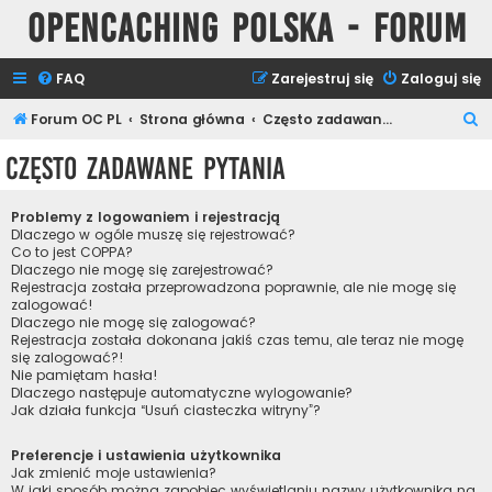
Opencaching Polska - Forum
FAQ
Zarejestruj się
Zaloguj się
S
Forum OC PL
Strona główna
Często zadawane pytania
z
Często zadawane pytania
u
k
Problemy z logowaniem i rejestracją
a
Dlaczego w ogóle muszę się rejestrować?
Co to jest COPPA?
j
Dlaczego nie mogę się zarejestrować?
Rejestracja została przeprowadzona poprawnie, ale nie mogę się
zalogować!
Dlaczego nie mogę się zalogować?
Rejestracja została dokonana jakiś czas temu, ale teraz nie mogę
się zalogować?!
Nie pamiętam hasła!
Dlaczego następuje automatyczne wylogowanie?
Jak działa funkcja “Usuń ciasteczka witryny”?
Preferencje i ustawienia użytkownika
Jak zmienić moje ustawienia?
W jaki sposób można zapobiec wyświetlaniu nazwy użytkownika na