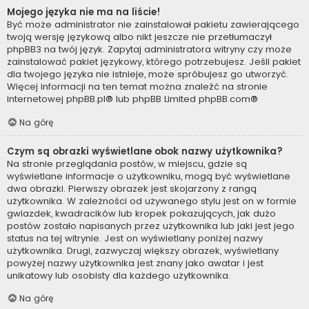
Mojego języka nie ma na liście!
Być może administrator nie zainstalował pakietu zawierającego
twoją wersję językową albo nikt jeszcze nie przetłumaczył
phpBB3 na twój język. Zapytaj administratora witryny czy może
zainstalować pakiet językowy, którego potrzebujesz. Jeśli pakiet
dla twojego języka nie istnieje, może spróbujesz go utworzyć.
Więcej informacji na ten temat można znaleźć na stronie
internetowej
phpBB.pl
® lub phpBB Limited
phpBB.com
®
Na górę
Czym są obrazki wyświetlane obok nazwy użytkownika?
Na stronie przeglądania postów, w miejscu, gdzie są
wyświetlane informacje o użytkowniku, mogą być wyświetlane
dwa obrazki. Pierwszy obrazek jest skojarzony z rangą
użytkownika. W zależności od używanego stylu jest on w formie
gwiazdek, kwadracików lub kropek pokazujących, jak dużo
postów zostało napisanych przez użytkownika lub jaki jest jego
status na tej witrynie. Jest on wyświetlany poniżej nazwy
użytkownika. Drugi, zazwyczaj większy obrazek, wyświetlany
powyżej nazwy użytkownika jest znany jako awatar i jest
unikatowy lub osobisty dla każdego użytkownika.
Na górę