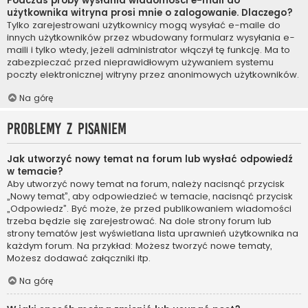
Podczas próby wysłania wiadomości e-mail do
użytkownika witryna prosi mnie o zalogowanie. Dlaczego?
Tylko zarejestrowani użytkownicy mogą wysyłać e-maile do
innych użytkowników przez wbudowany formularz wysyłania e-
maili i tylko wtedy, jeżeli administrator włączył tę funkcję. Ma to
zabezpieczać przed nieprawidłowym używaniem systemu
poczty elektronicznej witryny przez anonimowych użytkowników.
Na górę
Problemy z pisaniem
Jak utworzyć nowy temat na forum lub wysłać odpowiedź
w temacie?
Aby utworzyć nowy temat na forum, należy nacisnąć przycisk
„Nowy temat”, aby odpowiedzieć w temacie, nacisnąć przycisk
„Odpowiedz”. Być może, że przed publikowaniem wiadomości
trzeba będzie się zarejestrować. Na dole strony forum lub
strony tematów jest wyświetlana lista uprawnień użytkownika na
każdym forum. Na przykład: Możesz tworzyć nowe tematy,
Możesz dodawać załączniki itp.
Na górę