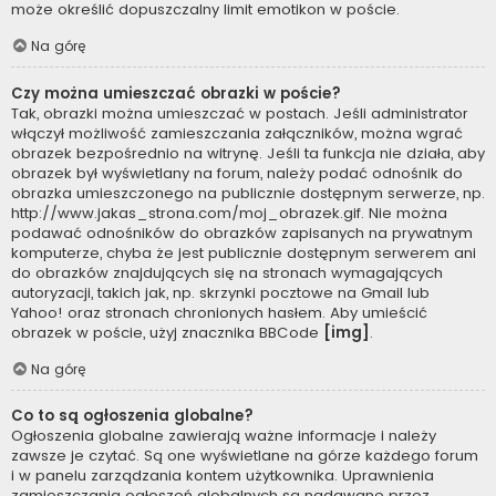
może określić dopuszczalny limit emotikon w poście.
Na górę
Czy można umieszczać obrazki w poście?
Tak, obrazki można umieszczać w postach. Jeśli administrator
włączył możliwość zamieszczania załączników, można wgrać
obrazek bezpośrednio na witrynę. Jeśli ta funkcja nie działa, aby
obrazek był wyświetlany na forum, należy podać odnośnik do
obrazka umieszczonego na publicznie dostępnym serwerze, np.
http://www.jakas_strona.com/moj_obrazek.gif. Nie można
podawać odnośników do obrazków zapisanych na prywatnym
komputerze, chyba że jest publicznie dostępnym serwerem ani
do obrazków znajdujących się na stronach wymagających
autoryzacji, takich jak, np. skrzynki pocztowe na Gmail lub
Yahoo! oraz stronach chronionych hasłem. Aby umieścić
obrazek w poście, użyj znacznika BBCode
[img]
.
Na górę
Co to są ogłoszenia globalne?
Ogłoszenia globalne zawierają ważne informacje i należy
zawsze je czytać. Są one wyświetlane na górze każdego forum
i w panelu zarządzania kontem użytkownika. Uprawnienia
zamieszczania ogłoszeń globalnych są nadawane przez