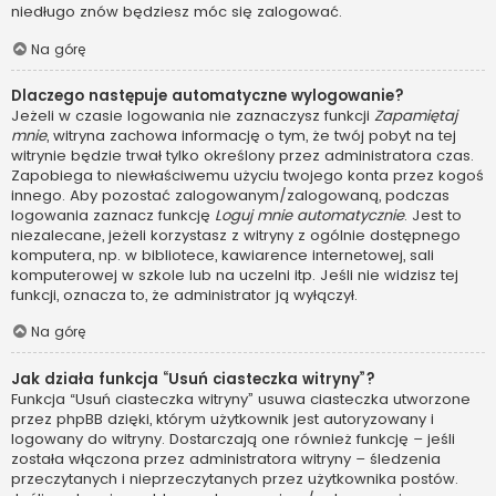
niedługo znów będziesz móc się zalogować.
Na górę
Dlaczego następuje automatyczne wylogowanie?
Jeżeli w czasie logowania nie zaznaczysz funkcji
Zapamiętaj
mnie
, witryna zachowa informację o tym, że twój pobyt na tej
witrynie będzie trwał tylko określony przez administratora czas.
Zapobiega to niewłaściwemu użyciu twojego konta przez kogoś
innego. Aby pozostać zalogowanym/zalogowaną, podczas
logowania zaznacz funkcję
Loguj mnie automatycznie
. Jest to
niezalecane, jeżeli korzystasz z witryny z ogólnie dostępnego
komputera, np. w bibliotece, kawiarence internetowej, sali
komputerowej w szkole lub na uczelni itp. Jeśli nie widzisz tej
funkcji, oznacza to, że administrator ją wyłączył.
Na górę
Jak działa funkcja “Usuń ciasteczka witryny”?
Funkcja “Usuń ciasteczka witryny” usuwa ciasteczka utworzone
przez phpBB dzięki, którym użytkownik jest autoryzowany i
logowany do witryny. Dostarczają one również funkcję – jeśli
została włączona przez administratora witryny – śledzenia
przeczytanych i nieprzeczytanych przez użytkownika postów.