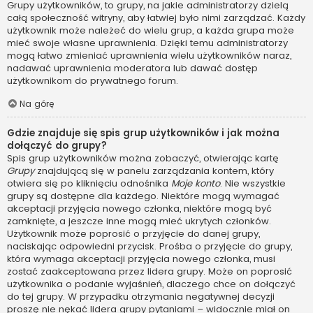
Grupy użytkowników, to grupy, na jakie administratorzy dzielą
całą społeczność witryny, aby łatwiej było nimi zarządzać. Każdy
użytkownik może należeć do wielu grup, a każda grupa może
mieć swoje własne uprawnienia. Dzięki temu administratorzy
mogą łatwo zmieniać uprawnienia wielu użytkowników naraz,
nadawać uprawnienia moderatora lub dawać dostęp
użytkownikom do prywatnego forum.
Na górę
Gdzie znajduje się spis grup użytkowników i jak można
dołączyć do grupy?
Spis grup użytkowników można zobaczyć, otwierając kartę
Grupy
znajdującą się w panelu zarządzania kontem, który
otwiera się po kliknięciu odnośnika
Moje konto
. Nie wszystkie
grupy są dostępne dla każdego. Niektóre mogą wymagać
akceptacji przyjęcia nowego członka, niektóre mogą być
zamknięte, a jeszcze inne mogą mieć ukrytych członków.
Użytkownik może poprosić o przyjęcie do danej grupy,
naciskając odpowiedni przycisk. Prośba o przyjęcie do grupy,
która wymaga akceptacji przyjęcia nowego członka, musi
zostać zaakceptowana przez lidera grupy. Może on poprosić
użytkownika o podanie wyjaśnień, dlaczego chce on dołączyć
do tej grupy. W przypadku otrzymania negatywnej decyzji
proszę nie nękać lidera grupy pytaniami – widocznie miał on