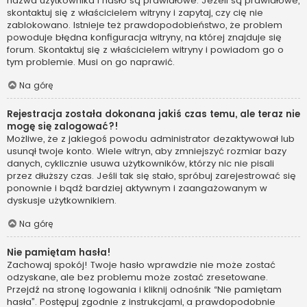
nazwa użytkownika i hasło są prawidłowe. Jeżeli są prawidłowe,
skontaktuj się z właścicielem witryny i zapytaj, czy cię nie
zablokowano. Istnieje też prawdopodobieństwo, że problem
powoduje błędna konfiguracja witryny, na której znajduje się
forum. Skontaktuj się z właścicielem witryny i powiadom go o
tym problemie. Musi on go naprawić.
Na górę
Rejestracja została dokonana jakiś czas temu, ale teraz nie
mogę się zalogować?!
Możliwe, że z jakiegoś powodu administrator dezaktywował lub
usunął twoje konto. Wiele witryn, aby zmniejszyć rozmiar bazy
danych, cyklicznie usuwa użytkowników, którzy nic nie pisali
przez dłuższy czas. Jeśli tak się stało, spróbuj zarejestrować się
ponownie i bądź bardziej aktywnym i zaangażowanym w
dyskusje użytkownikiem.
Na górę
Nie pamiętam hasła!
Zachowaj spokój! Twoje hasło wprawdzie nie może zostać
odzyskane, ale bez problemu może zostać zresetowane.
Przejdź na stronę logowania i kliknij odnośnik “Nie pamiętam
hasła”. Postępuj zgodnie z instrukcjami, a prawdopodobnie