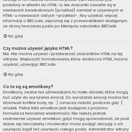
podobny w składni do HTML-a, ale znaczniki zawarte są w
nawiasach kwadratowych [przykład] zamiast w używanych w
HTML-u nawiasach ostrych <przykład>. Aby uzyskać więcej
informacji o BBCode, zapoznaj się z przewodnikiem dostępnym
ze strony tworzenia posta po kliknięciu odnośnika
BBCode
.
Na górę
Czy można używać języka HTML?
Nie. Nie można używać i przetwarzać znaczników HTML na tej
witrynie. Większość formatowania, które dostarcza HTML, można
uzyskać, używając BBCode.
Na górę
Co to są są emotikony?
Emotikony, zwane też uśmieszkami, to małe obrazki, które mogą
być użyte do wyrażania emocji. Do wyrażania emocji można też
stosować krótkie kody, np. :) oznacza radość, podczas gdy :(
smutek. Pełna lista emotikon jest dostępna z poziomu
formularza tworzenia wiadomości. Nie należy jednak
nadmiernie używać emotikon, gdyż mogą spowodować, że post
stanie się nieczytelny i moderator może podjąć decyzję o ich
usunięciu bądź też usunięciu całego posta. Administrator witryny