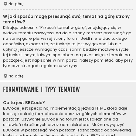
Na górę
W jaki sposób mogę przesunąć swój temat na górę strony
tematów?
Klikając odnośnik “Przesuń temat w górę”, znajdujący się w
widoku tematu zazwyczaj na dole strony, możesz przesunąć go
na samą górę pierwszej strony forum. Jeśli nie widać takiego
odnośnika, oznacza to, że funkcja ta jest wyłączona lub nie
upłynął jeszcze wymagany czas, zanim będzie możliwe użycie
tej funkcji. Innym, łatwym sposobem na przesunięcie tematu na
początek, jest napisanie w nim posta. Należy pamiętać, aby przy
tym przestrzegać regulaminu witryny.
Na górę
Formatowanie i typy tematów
Co to jest BBCode?
BBCode jest specjalną implementacją języka HTML, która daje
lepszą kontrolę formatowania poszczególnych elementów w
postach. Używanie BBCode na forum jest uzależnione od
ustawień określanych przez administratora. Można wyłączyć
BBCode w poszczególnych postach, zaznaczając odpowiednią
funkcję w formularzu tworzenia posta. Sam BBCode jest