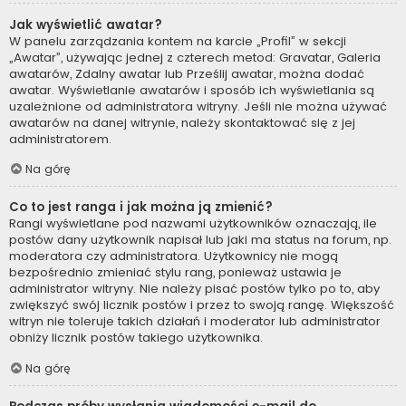
Jak wyświetlić awatar?
W panelu zarządzania kontem na karcie „Profil” w sekcji
„Awatar”, używając jednej z czterech metod: Gravatar, Galeria
awatarów, Zdalny awatar lub Prześlij awatar, można dodać
awatar. Wyświetlanie awatarów i sposób ich wyświetlania są
uzależnione od administratora witryny. Jeśli nie można używać
awatarów na danej witrynie, należy skontaktować się z jej
administratorem.
Na górę
Co to jest ranga i jak można ją zmienić?
Rangi wyświetlane pod nazwami użytkowników oznaczają, ile
postów dany użytkownik napisał lub jaki ma status na forum, np.
moderatora czy administratora. Użytkownicy nie mogą
bezpośrednio zmieniać stylu rang, ponieważ ustawia je
administrator witryny. Nie należy pisać postów tylko po to, aby
zwiększyć swój licznik postów i przez to swoją rangę. Większość
witryn nie toleruje takich działań i moderator lub administrator
obniży licznik postów takiego użytkownika.
Na górę