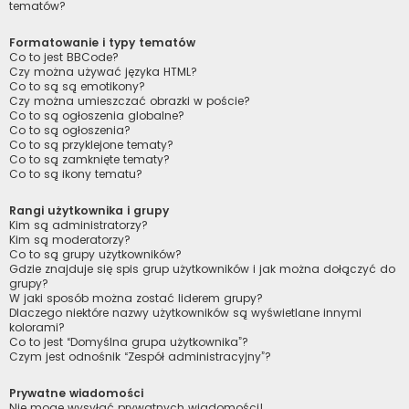
tematów?
Formatowanie i typy tematów
Co to jest BBCode?
Czy można używać języka HTML?
Co to są są emotikony?
Czy można umieszczać obrazki w poście?
Co to są ogłoszenia globalne?
Co to są ogłoszenia?
Co to są przyklejone tematy?
Co to są zamknięte tematy?
Co to są ikony tematu?
Rangi użytkownika i grupy
Kim są administratorzy?
Kim są moderatorzy?
Co to są grupy użytkowników?
Gdzie znajduje się spis grup użytkowników i jak można dołączyć do
grupy?
W jaki sposób można zostać liderem grupy?
Dlaczego niektóre nazwy użytkowników są wyświetlane innymi
kolorami?
Co to jest “Domyślna grupa użytkownika”?
Czym jest odnośnik “Zespół administracyjny”?
Prywatne wiadomości
Nie mogę wysyłać prywatnych wiadomości!