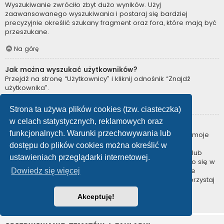
Wyszukiwanie zwróciło zbyt dużo wyników. Użyj
zaawansowanego wyszukiwania i postaraj się bardziej
precyzyjnie określić szukany fragment oraz fora, które mają być
przeszukane.
Na górę
Jak można wyszukać użytkowników?
Przejdź na stronę “Użytkownicy” i kliknij odnośnik “Znajdź
użytkownika”.
Na górę
Strona ta używa plików cookies (tzw. ciasteczka)
w celach statystycznych, reklamowych oraz
W jaki sposób można znaleźć swoje posty i tematy?
funkcjonalnych. Warunki przechowywania lub
Swoje posty można znaleźć, klikając odnośnik “Wyświetl moje
posty” znajdujący się w panelu zarządzania kontem lub
dostępu do plików cookies można określić w
odnośnik “Posty użytkownika” na stronie swojego profilu lub
ustawieniach przeglądarki internetowej.
wybierając „Twoje posty” z menu „Więcej…” znajdującego się w
górnym lewym rogu witryny. Jeśli chcesz wyszukać swoje
Dowiedz się więcej
tematy, użyj strony wyszukiwania zaawansowanego i skorzystaj
z odpowiednich funkcji.
Akceptuję!
Na górę