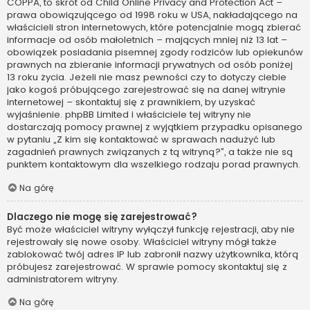
COPPA, to skrót od Child Online Privacy and Protection Act –
prawa obowiązującego od 1998 roku w USA, nakładającego na
właścicieli stron internetowych, które potencjalnie mogą zbierać
informacje od osób małoletnich – mających mniej niż 13 lat –
obowiązek posiadania pisemnej zgody rodziców lub opiekunów
prawnych na zbieranie informacji prywatnych od osób poniżej
13 roku życia. Jeżeli nie masz pewności czy to dotyczy ciebie
jako kogoś próbującego zarejestrować się na danej witrynie
internetowej – skontaktuj się z prawnikiem, by uzyskać
wyjaśnienie. phpBB Limited i właściciele tej witryny nie
dostarczają pomocy prawnej z wyjątkiem przypadku opisanego
w pytaniu „Z kim się kontaktować w sprawach nadużyć lub
zagadnień prawnych związanych z tą witryną?”, a także nie są
punktem kontaktowym dla wszelkiego rodzaju porad prawnych.
Na górę
Dlaczego nie mogę się zarejestrować?
Być może właściciel witryny wyłączył funkcję rejestracji, aby nie
rejestrowały się nowe osoby. Właściciel witryny mógł także
zablokować twój adres IP lub zabronił nazwy użytkownika, którą
próbujesz zarejestrować. W sprawie pomocy skontaktuj się z
administratorem witryny.
Na górę