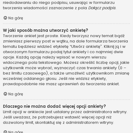
niedodawaniu do niego podpisu, usuwając w formularzu
tworzenia wiadomości zaznaczenie z pola
Dołącz podpis
.
Na górę
W jaki sposób można utworzyć ankietę?
Tworzenie ankiet jest proste. Kiedy tworzysz nowy temat bądź
zmieniasz pierwszy post w wątku, na dole formularza tworzenia
tematu będziesz widzieć etykietę “Utwórz ankietę”. Kliknij ją i w
otworzonym formularzu podaj tytuł ankiety i co najmniej dwie
opcje. Każdą opcję należy wpisać w nowym wierszu
widocznego pola tekstowego. Możesz określić liczbę opcji, jakie
użytkownik może wybrać, wyznaczyć czas trwania ankiety (0 –
bez limitu czasowego), a także umożliwić użytkownikom zmianę
wcześniej oddanego głosu. Jeśli nie widzisz etykiety,
prawdopodobnie nie masz uprawnień do tworzenia ankiet.
Na górę
Dlaczego nie można dodać więcej opcji ankiety?
Limit opcji w ankiecie jest ustalany przez administratora witryny.
Jeśli uważasz, że potrzebujesz wstawić więcej opcji niż
dozwolony limit, skontaktuj się z administratorem witryny.
Na górę