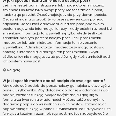
W jaki sposób można zmienić lub usunąć post?
Jeśli nie jesteś administratorem lub moderatorem, możesz
zmieniać i usuwać tylko swoje posty. Możesz zmienić post,
naciskając przycisk
Zmień
znajdujący się przy danym poście.
Czasami można to zrobić tylko przez pewien czas po jego
napisaniu. Jeżeli ktoś odpowiedział na ten post, pod twoim
postem pojawi się informacja ile razy i kiedy ostatni raz post był
zmieniany. Informacja ta wyświetli się tylko wtedy, jeśli ktoś
zamieścił pod tym postem kolejny post. Jeśli post zmienił
moderator lub administrator, informacja ta nie zostanie
wyświetlona. Administratorzy i moderatorzy mogą zostawić
notatkę z informacją, dlaczego ten post zmieniali. Zwykli
użytkownicy nie mogą usuwać postów, gdy ktoś zamieścił pod
ich postem nowy post.
Na górę
W jaki sposób można dodać podpis do swojego posta?
Aby dodawać podpis do posta, należy go najpierw utworzyć w
panelu użytkownika. Aby dołączyć do danej wiadomości swój
podpis, zaznacz funkcję
Dołącz podpis
znajdującą się w
formularzu tworzenia wiadomości. Możesz także domyślnie
dodawać podpis do wszystkich swoich postów, zaznaczając
odpowiednią funkcję w panelu użytkownika. Po uaktywnieniu tej
funkcji, za każdym razem pisząc post, możesz zdecydować o