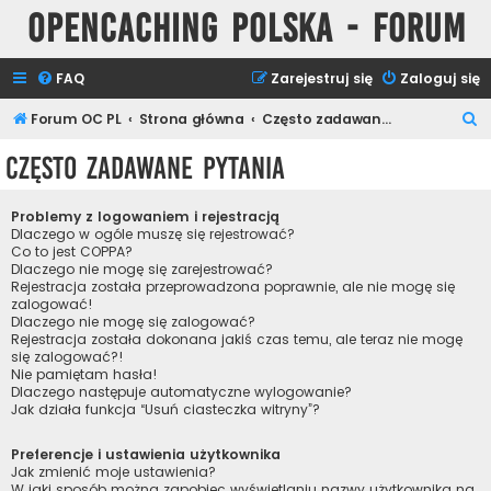
Opencaching Polska - Forum
FAQ
Zarejestruj się
Zaloguj się
S
Forum OC PL
Strona główna
Często zadawane pytania
z
Często zadawane pytania
u
k
Problemy z logowaniem i rejestracją
a
Dlaczego w ogóle muszę się rejestrować?
Co to jest COPPA?
j
Dlaczego nie mogę się zarejestrować?
Rejestracja została przeprowadzona poprawnie, ale nie mogę się
zalogować!
Dlaczego nie mogę się zalogować?
Rejestracja została dokonana jakiś czas temu, ale teraz nie mogę
się zalogować?!
Nie pamiętam hasła!
Dlaczego następuje automatyczne wylogowanie?
Jak działa funkcja “Usuń ciasteczka witryny”?
Preferencje i ustawienia użytkownika
Jak zmienić moje ustawienia?
W jaki sposób można zapobiec wyświetlaniu nazwy użytkownika na