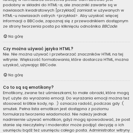
podobny w składni do HTML-a, ale znaczniki zawarte są w
nawiasach kwadratowych [przykład] zamiast w używanych w
HTML-u nawiasach ostrych <przykład>. Aby uzyskać więcej
informacji o BBCode, zapoznaj się z przewodnikiem dostępnym
ze strony tworzenia posta po kliknięciu odnośnika
BBCode
.
Na górę
Czy można używać języka HTML?
Nie. Nie można używać i przetwarzać znaczników HTML na tej
witrynie. Większość formatowania, które dostarcza HTML, można
uzyskać, używając BBCode.
Na górę
Co to są są emotikony?
Emotikony, zwane też uśmieszkami, to małe obrazki, które mogą
być użyte do wyrażania emocji. Do wyrażania emocji można też
stosować krótkie kody, np. :) oznacza radość, podczas gdy :(
smutek. Pełna lista emotikon jest dostępna z poziomu
formularza tworzenia wiadomości. Nie należy jednak
nadmiernie używać emotikon, gdyż mogą spowodować, że post
stanie się nieczytelny i moderator może podjąć decyzję o ich
usunięciu bądź też usunięciu całego posta. Administrator witryny