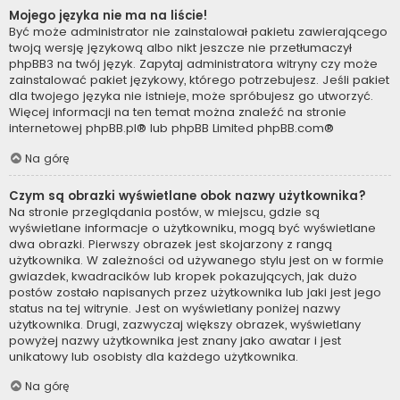
Mojego języka nie ma na liście!
Być może administrator nie zainstalował pakietu zawierającego
twoją wersję językową albo nikt jeszcze nie przetłumaczył
phpBB3 na twój język. Zapytaj administratora witryny czy może
zainstalować pakiet językowy, którego potrzebujesz. Jeśli pakiet
dla twojego języka nie istnieje, może spróbujesz go utworzyć.
Więcej informacji na ten temat można znaleźć na stronie
internetowej
phpBB.pl
® lub phpBB Limited
phpBB.com
®
Na górę
Czym są obrazki wyświetlane obok nazwy użytkownika?
Na stronie przeglądania postów, w miejscu, gdzie są
wyświetlane informacje o użytkowniku, mogą być wyświetlane
dwa obrazki. Pierwszy obrazek jest skojarzony z rangą
użytkownika. W zależności od używanego stylu jest on w formie
gwiazdek, kwadracików lub kropek pokazujących, jak dużo
postów zostało napisanych przez użytkownika lub jaki jest jego
status na tej witrynie. Jest on wyświetlany poniżej nazwy
użytkownika. Drugi, zazwyczaj większy obrazek, wyświetlany
powyżej nazwy użytkownika jest znany jako awatar i jest
unikatowy lub osobisty dla każdego użytkownika.
Na górę