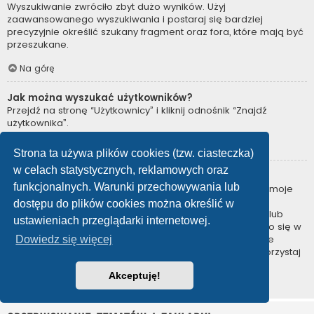
Wyszukiwanie zwróciło zbyt dużo wyników. Użyj
zaawansowanego wyszukiwania i postaraj się bardziej
precyzyjnie określić szukany fragment oraz fora, które mają być
przeszukane.
Na górę
Jak można wyszukać użytkowników?
Przejdź na stronę “Użytkownicy” i kliknij odnośnik “Znajdź
użytkownika”.
Na górę
Strona ta używa plików cookies (tzw. ciasteczka)
w celach statystycznych, reklamowych oraz
W jaki sposób można znaleźć swoje posty i tematy?
funkcjonalnych. Warunki przechowywania lub
Swoje posty można znaleźć, klikając odnośnik “Wyświetl moje
posty” znajdujący się w panelu zarządzania kontem lub
dostępu do plików cookies można określić w
odnośnik “Posty użytkownika” na stronie swojego profilu lub
ustawieniach przeglądarki internetowej.
wybierając „Twoje posty” z menu „Więcej…” znajdującego się w
górnym lewym rogu witryny. Jeśli chcesz wyszukać swoje
Dowiedz się więcej
tematy, użyj strony wyszukiwania zaawansowanego i skorzystaj
z odpowiednich funkcji.
Akceptuję!
Na górę