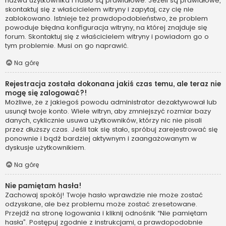
nazwa użytkownika i hasło są prawidłowe. Jeżeli są prawidłowe,
skontaktuj się z właścicielem witryny i zapytaj, czy cię nie
zablokowano. Istnieje też prawdopodobieństwo, że problem
powoduje błędna konfiguracja witryny, na której znajduje się
forum. Skontaktuj się z właścicielem witryny i powiadom go o
tym problemie. Musi on go naprawić.
Na górę
Rejestracja została dokonana jakiś czas temu, ale teraz nie
mogę się zalogować?!
Możliwe, że z jakiegoś powodu administrator dezaktywował lub
usunął twoje konto. Wiele witryn, aby zmniejszyć rozmiar bazy
danych, cyklicznie usuwa użytkowników, którzy nic nie pisali
przez dłuższy czas. Jeśli tak się stało, spróbuj zarejestrować się
ponownie i bądź bardziej aktywnym i zaangażowanym w
dyskusje użytkownikiem.
Na górę
Nie pamiętam hasła!
Zachowaj spokój! Twoje hasło wprawdzie nie może zostać
odzyskane, ale bez problemu może zostać zresetowane.
Przejdź na stronę logowania i kliknij odnośnik “Nie pamiętam
hasła”. Postępuj zgodnie z instrukcjami, a prawdopodobnie