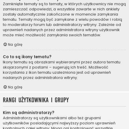
Zamknięte tematy są to tematy, w których użytkownicy nie mogą
zamieszczać odpowiedzi, a wszystkie zawarte w nich ankiety
zostały automatycznie zakończone w momencie zamykania
tematu. Tematy mogą być zamykane z wielu powodów i robią
to moderatorzy forum lub administratorzy witryny. Zależnie od
uprawnień nadanych przez administratora witryny użytkownik
może mieć możliwość zamykania swoich tematów.
Na górę
Co to są ikony tematu?
Ikony tematu są obrazkami wybieranymi przez autora tematu
skojarzonymi z postami – sugerują ich treść. Możliwość
korzystania z ikon tematu uzależniona jest od uprawnień
nadanych przez administratora witryny.
Na górę
Rangi użytkownika i grupy
Kim są administratorzy?
Administratorzy są użytkownikami albo też grupami
użytkowników posiadającymi najwyższy poziom uprawnień
kontrolnych całej witryny. Mogą oni kontrolować wszystkie