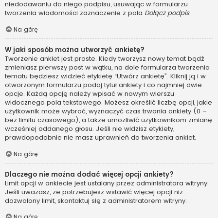
niedodawaniu do niego podpisu, usuwając w formularzu
tworzenia wiadomości zaznaczenie z pola
Dołącz podpis
.
Na górę
W jaki sposób można utworzyć ankietę?
Tworzenie ankiet jest proste. Kiedy tworzysz nowy temat bądź
zmieniasz pierwszy post w wątku, na dole formularza tworzenia
tematu będziesz widzieć etykietę “Utwórz ankietę”. Kliknij ją i w
otworzonym formularzu podaj tytuł ankiety i co najmniej dwie
opcje. Każdą opcję należy wpisać w nowym wierszu
widocznego pola tekstowego. Możesz określić liczbę opcji, jakie
użytkownik może wybrać, wyznaczyć czas trwania ankiety (0 –
bez limitu czasowego), a także umożliwić użytkownikom zmianę
wcześniej oddanego głosu. Jeśli nie widzisz etykiety,
prawdopodobnie nie masz uprawnień do tworzenia ankiet.
Na górę
Dlaczego nie można dodać więcej opcji ankiety?
Limit opcji w ankiecie jest ustalany przez administratora witryny.
Jeśli uważasz, że potrzebujesz wstawić więcej opcji niż
dozwolony limit, skontaktuj się z administratorem witryny.
Na górę