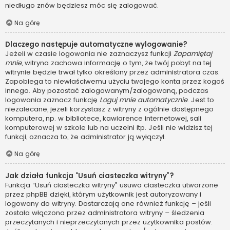
niedługo znów będziesz móc się zalogować.
Na górę
Dlaczego następuje automatyczne wylogowanie?
Jeżeli w czasie logowania nie zaznaczysz funkcji
Zapamiętaj
mnie
, witryna zachowa informację o tym, że twój pobyt na tej
witrynie będzie trwał tylko określony przez administratora czas.
Zapobiega to niewłaściwemu użyciu twojego konta przez kogoś
innego. Aby pozostać zalogowanym/zalogowaną, podczas
logowania zaznacz funkcję
Loguj mnie automatycznie
. Jest to
niezalecane, jeżeli korzystasz z witryny z ogólnie dostępnego
komputera, np. w bibliotece, kawiarence internetowej, sali
komputerowej w szkole lub na uczelni itp. Jeśli nie widzisz tej
funkcji, oznacza to, że administrator ją wyłączył.
Na górę
Jak działa funkcja “Usuń ciasteczka witryny”?
Funkcja “Usuń ciasteczka witryny” usuwa ciasteczka utworzone
przez phpBB dzięki, którym użytkownik jest autoryzowany i
logowany do witryny. Dostarczają one również funkcję – jeśli
została włączona przez administratora witryny – śledzenia
przeczytanych i nieprzeczytanych przez użytkownika postów.