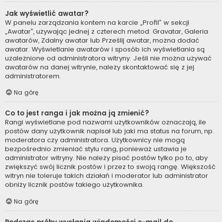
Jak wyświetlić awatar?
W panelu zarządzania kontem na karcie „Profil” w sekcji
„Awatar”, używając jednej z czterech metod: Gravatar, Galeria
awatarów, Zdalny awatar lub Prześlij awatar, można dodać
awatar. Wyświetlanie awatarów i sposób ich wyświetlania są
uzależnione od administratora witryny. Jeśli nie można używać
awatarów na danej witrynie, należy skontaktować się z jej
administratorem.
Na górę
Co to jest ranga i jak można ją zmienić?
Rangi wyświetlane pod nazwami użytkowników oznaczają, ile
postów dany użytkownik napisał lub jaki ma status na forum, np.
moderatora czy administratora. Użytkownicy nie mogą
bezpośrednio zmieniać stylu rang, ponieważ ustawia je
administrator witryny. Nie należy pisać postów tylko po to, aby
zwiększyć swój licznik postów i przez to swoją rangę. Większość
witryn nie toleruje takich działań i moderator lub administrator
obniży licznik postów takiego użytkownika.
Na górę