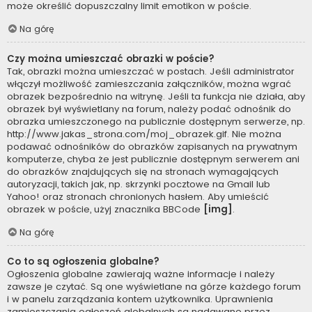
może określić dopuszczalny limit emotikon w poście.
Na górę
Czy można umieszczać obrazki w poście?
Tak, obrazki można umieszczać w postach. Jeśli administrator
włączył możliwość zamieszczania załączników, można wgrać
obrazek bezpośrednio na witrynę. Jeśli ta funkcja nie działa, aby
obrazek był wyświetlany na forum, należy podać odnośnik do
obrazka umieszczonego na publicznie dostępnym serwerze, np.
http://www.jakas_strona.com/moj_obrazek.gif. Nie można
podawać odnośników do obrazków zapisanych na prywatnym
komputerze, chyba że jest publicznie dostępnym serwerem ani
do obrazków znajdujących się na stronach wymagających
autoryzacji, takich jak, np. skrzynki pocztowe na Gmail lub
Yahoo! oraz stronach chronionych hasłem. Aby umieścić
obrazek w poście, użyj znacznika BBCode
[img]
.
Na górę
Co to są ogłoszenia globalne?
Ogłoszenia globalne zawierają ważne informacje i należy
zawsze je czytać. Są one wyświetlane na górze każdego forum
i w panelu zarządzania kontem użytkownika. Uprawnienia
zamieszczania ogłoszeń globalnych są nadawane przez