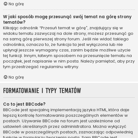
Na górę
W jaki sposób mogę przesunąć swój temat na górę strony
tematów?
Klikając odnośnik “Przesuń temat w górę”, znajdujący się w
widoku tematu zazwyczaj na dole strony, możesz przesunąć go
na samą górę pierwszej strony forum. Jeśli nie widać takiego
odnośnika, oznacza to, że funkcja ta jest wyłączona lub nie
upłynął jeszcze wymagany czas, zanim będzie możliwe użycie
tej funkcji. Innym, łatwym sposobem na przesunięcie tematu na
początek, jest napisanie w nim posta. Należy pamiętać, aby przy
tym przestrzegać regulaminu witryny.
Na górę
Formatowanie i typy tematów
Co to jest BBCode?
BBCode jest specjalną implementacją języka HTML, która daje
lepszą kontrolę formatowania poszczególnych elementów w
postach. Używanie BBCode na forum jest uzależnione od
ustawień określanych przez administratora. Można wyłączyć
BBCode w poszczególnych postach, zaznaczając odpowiednią
funkcję w formularzu tworzenia posta. Sam BBCode jest