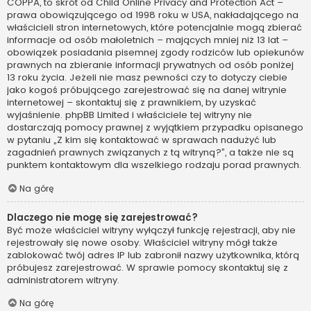
COPPA, to skrót od Child Online Privacy and Protection Act –
prawa obowiązującego od 1998 roku w USA, nakładającego na
właścicieli stron internetowych, które potencjalnie mogą zbierać
informacje od osób małoletnich – mających mniej niż 13 lat –
obowiązek posiadania pisemnej zgody rodziców lub opiekunów
prawnych na zbieranie informacji prywatnych od osób poniżej
13 roku życia. Jeżeli nie masz pewności czy to dotyczy ciebie
jako kogoś próbującego zarejestrować się na danej witrynie
internetowej – skontaktuj się z prawnikiem, by uzyskać
wyjaśnienie. phpBB Limited i właściciele tej witryny nie
dostarczają pomocy prawnej z wyjątkiem przypadku opisanego
w pytaniu „Z kim się kontaktować w sprawach nadużyć lub
zagadnień prawnych związanych z tą witryną?”, a także nie są
punktem kontaktowym dla wszelkiego rodzaju porad prawnych.
Na górę
Dlaczego nie mogę się zarejestrować?
Być może właściciel witryny wyłączył funkcję rejestracji, aby nie
rejestrowały się nowe osoby. Właściciel witryny mógł także
zablokować twój adres IP lub zabronił nazwy użytkownika, którą
próbujesz zarejestrować. W sprawie pomocy skontaktuj się z
administratorem witryny.
Na górę