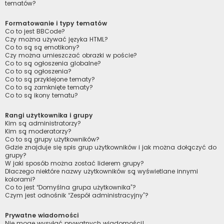
tematów?
Formatowanie i typy tematów
Co to jest BBCode?
Czy można używać języka HTML?
Co to są są emotikony?
Czy można umieszczać obrazki w poście?
Co to są ogłoszenia globalne?
Co to są ogłoszenia?
Co to są przyklejone tematy?
Co to są zamknięte tematy?
Co to są ikony tematu?
Rangi użytkownika i grupy
Kim są administratorzy?
Kim są moderatorzy?
Co to są grupy użytkowników?
Gdzie znajduje się spis grup użytkowników i jak można dołączyć do
grupy?
W jaki sposób można zostać liderem grupy?
Dlaczego niektóre nazwy użytkowników są wyświetlane innymi
kolorami?
Co to jest “Domyślna grupa użytkownika”?
Czym jest odnośnik “Zespół administracyjny”?
Prywatne wiadomości
Nie mogę wysyłać prywatnych wiadomości!