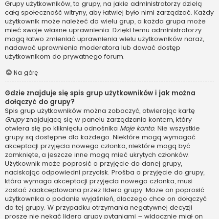
Grupy użytkowników, to grupy, na jakie administratorzy dzielą
całą społeczność witryny, aby łatwiej było nimi zarządzać. Każdy
użytkownik może należeć do wielu grup, a każda grupa może
mieć swoje własne uprawnienia. Dzięki temu administratorzy
mogą łatwo zmieniać uprawnienia wielu użytkowników naraz,
nadawać uprawnienia moderatora lub dawać dostęp
użytkownikom do prywatnego forum.
Na górę
Gdzie znajduje się spis grup użytkowników i jak można
dołączyć do grupy?
Spis grup użytkowników można zobaczyć, otwierając kartę
Grupy
znajdującą się w panelu zarządzania kontem, który
otwiera się po kliknięciu odnośnika
Moje konto
. Nie wszystkie
grupy są dostępne dla każdego. Niektóre mogą wymagać
akceptacji przyjęcia nowego członka, niektóre mogą być
zamknięte, a jeszcze inne mogą mieć ukrytych członków.
Użytkownik może poprosić o przyjęcie do danej grupy,
naciskając odpowiedni przycisk. Prośba o przyjęcie do grupy,
która wymaga akceptacji przyjęcia nowego członka, musi
zostać zaakceptowana przez lidera grupy. Może on poprosić
użytkownika o podanie wyjaśnień, dlaczego chce on dołączyć
do tej grupy. W przypadku otrzymania negatywnej decyzji
proszę nie nękać lidera grupy pytaniami – widocznie miał on