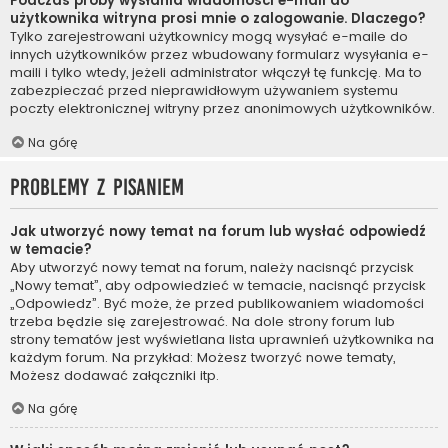
Podczas próby wysłania wiadomości e-mail do
użytkownika witryna prosi mnie o zalogowanie. Dlaczego?
Tylko zarejestrowani użytkownicy mogą wysyłać e-maile do
innych użytkowników przez wbudowany formularz wysyłania e-
maili i tylko wtedy, jeżeli administrator włączył tę funkcję. Ma to
zabezpieczać przed nieprawidłowym używaniem systemu
poczty elektronicznej witryny przez anonimowych użytkowników.
Na górę
Problemy z pisaniem
Jak utworzyć nowy temat na forum lub wysłać odpowiedź
w temacie?
Aby utworzyć nowy temat na forum, należy nacisnąć przycisk
„Nowy temat”, aby odpowiedzieć w temacie, nacisnąć przycisk
„Odpowiedz”. Być może, że przed publikowaniem wiadomości
trzeba będzie się zarejestrować. Na dole strony forum lub
strony tematów jest wyświetlana lista uprawnień użytkownika na
każdym forum. Na przykład: Możesz tworzyć nowe tematy,
Możesz dodawać załączniki itp.
Na górę