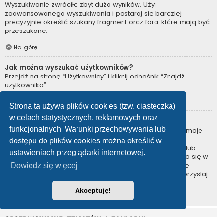
Wyszukiwanie zwróciło zbyt dużo wyników. Użyj
zaawansowanego wyszukiwania i postaraj się bardziej
precyzyjnie określić szukany fragment oraz fora, które mają być
przeszukane.
Na górę
Jak można wyszukać użytkowników?
Przejdź na stronę “Użytkownicy” i kliknij odnośnik “Znajdź
użytkownika”.
Na górę
Strona ta używa plików cookies (tzw. ciasteczka)
w celach statystycznych, reklamowych oraz
W jaki sposób można znaleźć swoje posty i tematy?
funkcjonalnych. Warunki przechowywania lub
Swoje posty można znaleźć, klikając odnośnik “Wyświetl moje
posty” znajdujący się w panelu zarządzania kontem lub
dostępu do plików cookies można określić w
odnośnik “Posty użytkownika” na stronie swojego profilu lub
ustawieniach przeglądarki internetowej.
wybierając „Twoje posty” z menu „Więcej…” znajdującego się w
górnym lewym rogu witryny. Jeśli chcesz wyszukać swoje
Dowiedz się więcej
tematy, użyj strony wyszukiwania zaawansowanego i skorzystaj
z odpowiednich funkcji.
Akceptuję!
Na górę