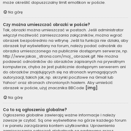
może określić dopuszczalny limit emotikon w poście.
Na górę
Czy można umieszczać obrazki w poście?
Tak, obrazki można umieszczać w postach. Jeśli administrator
włączył możliwość zamieszczania załączników, można wgrać
obrazek bezpośrednio na witrynę. Jeśli ta funkcja nie działa, aby
obrazek był wyświetlany na forum, należy podać odnośnik do
obrazka umieszczonego na publicznie dostępnym serwerze, np.
http://www.jakas_strona.com/moj_obrazek.gif. Nie można
podawać odnośników do obrazków zapisanych na prywatnym
komputerze, chyba że jest publicznie dostępnym serwerem ani
do obrazków znajdujących się na stronach wymagających
autoryzacji, takich jak, np. skrzynki pocztowe na Gmail lub
Yahoo! oraz stronach chronionych hasłem. Aby umieścić
obrazek w poście, użyj znacznika BBCode
[img]
.
Na górę
Co to są ogłoszenia globalne?
Ogłoszenia globalne zawierają ważne informacje i należy
zawsze je czytać. Są one wyświetlane na górze każdego forum
i w panelu zarządzania kontem użytkownika. Uprawnienia
zamieszczania ogłoszeń globalnych są nadawane przez