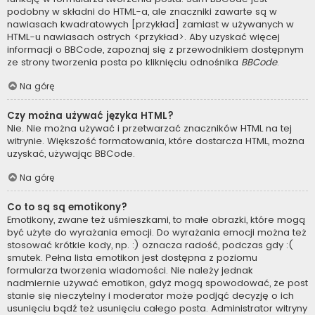
podobny w składni do HTML-a, ale znaczniki zawarte są w
nawiasach kwadratowych [przykład] zamiast w używanych w
HTML-u nawiasach ostrych <przykład>. Aby uzyskać więcej
informacji o BBCode, zapoznaj się z przewodnikiem dostępnym
ze strony tworzenia posta po kliknięciu odnośnika
BBCode
.
Na górę
Czy można używać języka HTML?
Nie. Nie można używać i przetwarzać znaczników HTML na tej
witrynie. Większość formatowania, które dostarcza HTML, można
uzyskać, używając BBCode.
Na górę
Co to są są emotikony?
Emotikony, zwane też uśmieszkami, to małe obrazki, które mogą
być użyte do wyrażania emocji. Do wyrażania emocji można też
stosować krótkie kody, np. :) oznacza radość, podczas gdy :(
smutek. Pełna lista emotikon jest dostępna z poziomu
formularza tworzenia wiadomości. Nie należy jednak
nadmiernie używać emotikon, gdyż mogą spowodować, że post
stanie się nieczytelny i moderator może podjąć decyzję o ich
usunięciu bądź też usunięciu całego posta. Administrator witryny