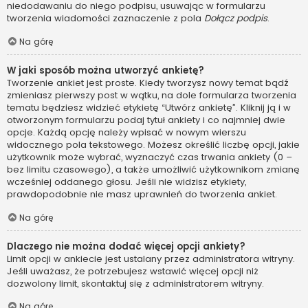
niedodawaniu do niego podpisu, usuwając w formularzu
tworzenia wiadomości zaznaczenie z pola
Dołącz podpis
.
Na górę
W jaki sposób można utworzyć ankietę?
Tworzenie ankiet jest proste. Kiedy tworzysz nowy temat bądź
zmieniasz pierwszy post w wątku, na dole formularza tworzenia
tematu będziesz widzieć etykietę “Utwórz ankietę”. Kliknij ją i w
otworzonym formularzu podaj tytuł ankiety i co najmniej dwie
opcje. Każdą opcję należy wpisać w nowym wierszu
widocznego pola tekstowego. Możesz określić liczbę opcji, jakie
użytkownik może wybrać, wyznaczyć czas trwania ankiety (0 –
bez limitu czasowego), a także umożliwić użytkownikom zmianę
wcześniej oddanego głosu. Jeśli nie widzisz etykiety,
prawdopodobnie nie masz uprawnień do tworzenia ankiet.
Na górę
Dlaczego nie można dodać więcej opcji ankiety?
Limit opcji w ankiecie jest ustalany przez administratora witryny.
Jeśli uważasz, że potrzebujesz wstawić więcej opcji niż
dozwolony limit, skontaktuj się z administratorem witryny.
Na górę