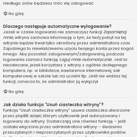
niedługo znów będziesz móc się zalogować.
Na górę
Dlaczego następuje automatyczne wylogowanie?
Jeżeli w czasie logowania nie zaznaczysz funkcji
Zapamiętaj
mnie
, witryna zachowa informację o tym, że twój pobyt na tej
witrynie będzie trwał tylko określony przez administratora czas.
Zapobiega to niewłaściwemu użyciu twojego konta przez kogoś
innego. Aby pozostać zalogowanym/zalogowaną, podczas
logowania zaznacz funkcję
Loguj mnie automatycznie
. Jest to
niezalecane, jeżeli korzystasz z witryny z ogólnie dostępnego
komputera, np. w bibliotece, kawiarence internetowej, sali
komputerowej w szkole lub na uczelni itp. Jeśli nie widzisz tej
funkcji, oznacza to, że administrator ją wyłączył.
Na górę
Jak działa funkcja “Usuń ciasteczka witryny”?
Funkcja “Usuń ciasteczka witryny” usuwa ciasteczka utworzone
przez phpBB dzięki, którym użytkownik jest autoryzowany i
logowany do witryny. Dostarczają one również funkcję – jeśli
została włączona przez administratora witryny – śledzenia
przeczytanych i nieprzeczytanych przez użytkownika postów.