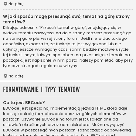
Na górę
W jaki sposób mogę przesunąć swój temat na górę strony
tematów?
Klikając odnośnik “Przesuń temat w górę”, znajdujący się w
widoku tematu zazwyczaj na dole strony, możesz przesunąć go
na samą górę pierwszej strony forum. Jeśli nie widać takiego
odnośnika, oznacza to, że funkcja ta jest wyłączona lub nie
upłynął jeszcze wymagany czas, zanim będzie możliwe użycie
tej funkcji. Innym, łatwym sposobem na przesunięcie tematu na
początek, jest napisanie w nim posta. Należy pamiętać, aby przy
tym przestrzegać regulaminu witryny.
Na górę
Formatowanie i typy tematów
Co to jest BBCode?
BBCode jest specjalną implementacją języka HTML, która daje
lepszą kontrolę formatowania poszczególnych elementów w
postach. Używanie BBCode na forum jest uzależnione od
ustawień określanych przez administratora. Można wyłączyć
BBCode w poszczególnych postach, zaznaczając odpowiednią
funkcję w formularzu tworzenia posta. Sam BBCode jest