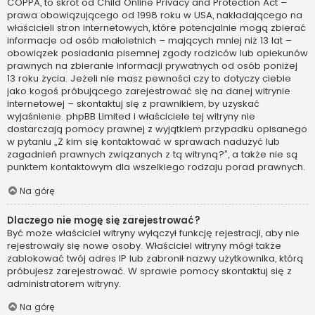
COPPA, to skrót od Child Online Privacy and Protection Act –
prawa obowiązującego od 1998 roku w USA, nakładającego na
właścicieli stron internetowych, które potencjalnie mogą zbierać
informacje od osób małoletnich – mających mniej niż 13 lat –
obowiązek posiadania pisemnej zgody rodziców lub opiekunów
prawnych na zbieranie informacji prywatnych od osób poniżej
13 roku życia. Jeżeli nie masz pewności czy to dotyczy ciebie
jako kogoś próbującego zarejestrować się na danej witrynie
internetowej – skontaktuj się z prawnikiem, by uzyskać
wyjaśnienie. phpBB Limited i właściciele tej witryny nie
dostarczają pomocy prawnej z wyjątkiem przypadku opisanego
w pytaniu „Z kim się kontaktować w sprawach nadużyć lub
zagadnień prawnych związanych z tą witryną?”, a także nie są
punktem kontaktowym dla wszelkiego rodzaju porad prawnych.
Na górę
Dlaczego nie mogę się zarejestrować?
Być może właściciel witryny wyłączył funkcję rejestracji, aby nie
rejestrowały się nowe osoby. Właściciel witryny mógł także
zablokować twój adres IP lub zabronił nazwy użytkownika, którą
próbujesz zarejestrować. W sprawie pomocy skontaktuj się z
administratorem witryny.
Na górę