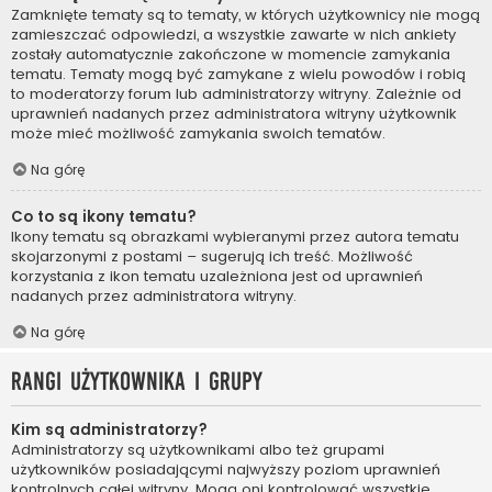
Zamknięte tematy są to tematy, w których użytkownicy nie mogą
zamieszczać odpowiedzi, a wszystkie zawarte w nich ankiety
zostały automatycznie zakończone w momencie zamykania
tematu. Tematy mogą być zamykane z wielu powodów i robią
to moderatorzy forum lub administratorzy witryny. Zależnie od
uprawnień nadanych przez administratora witryny użytkownik
może mieć możliwość zamykania swoich tematów.
Na górę
Co to są ikony tematu?
Ikony tematu są obrazkami wybieranymi przez autora tematu
skojarzonymi z postami – sugerują ich treść. Możliwość
korzystania z ikon tematu uzależniona jest od uprawnień
nadanych przez administratora witryny.
Na górę
Rangi użytkownika i grupy
Kim są administratorzy?
Administratorzy są użytkownikami albo też grupami
użytkowników posiadającymi najwyższy poziom uprawnień
kontrolnych całej witryny. Mogą oni kontrolować wszystkie