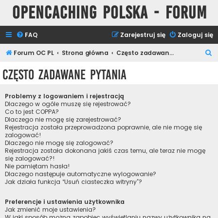
Opencaching Polska - Forum
FAQ
Zarejestruj się
Zaloguj się
S
Forum OC PL
Strona główna
Często zadawane pytania
z
Często zadawane pytania
u
k
Problemy z logowaniem i rejestracją
a
Dlaczego w ogóle muszę się rejestrować?
Co to jest COPPA?
j
Dlaczego nie mogę się zarejestrować?
Rejestracja została przeprowadzona poprawnie, ale nie mogę się
zalogować!
Dlaczego nie mogę się zalogować?
Rejestracja została dokonana jakiś czas temu, ale teraz nie mogę
się zalogować?!
Nie pamiętam hasła!
Dlaczego następuje automatyczne wylogowanie?
Jak działa funkcja “Usuń ciasteczka witryny”?
Preferencje i ustawienia użytkownika
Jak zmienić moje ustawienia?
W jaki sposób można zapobiec wyświetlaniu nazwy użytkownika na