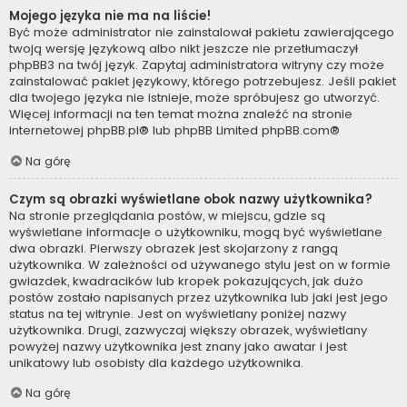
Mojego języka nie ma na liście!
Być może administrator nie zainstalował pakietu zawierającego
twoją wersję językową albo nikt jeszcze nie przetłumaczył
phpBB3 na twój język. Zapytaj administratora witryny czy może
zainstalować pakiet językowy, którego potrzebujesz. Jeśli pakiet
dla twojego języka nie istnieje, może spróbujesz go utworzyć.
Więcej informacji na ten temat można znaleźć na stronie
internetowej
phpBB.pl
® lub phpBB Limited
phpBB.com
®
Na górę
Czym są obrazki wyświetlane obok nazwy użytkownika?
Na stronie przeglądania postów, w miejscu, gdzie są
wyświetlane informacje o użytkowniku, mogą być wyświetlane
dwa obrazki. Pierwszy obrazek jest skojarzony z rangą
użytkownika. W zależności od używanego stylu jest on w formie
gwiazdek, kwadracików lub kropek pokazujących, jak dużo
postów zostało napisanych przez użytkownika lub jaki jest jego
status na tej witrynie. Jest on wyświetlany poniżej nazwy
użytkownika. Drugi, zazwyczaj większy obrazek, wyświetlany
powyżej nazwy użytkownika jest znany jako awatar i jest
unikatowy lub osobisty dla każdego użytkownika.
Na górę