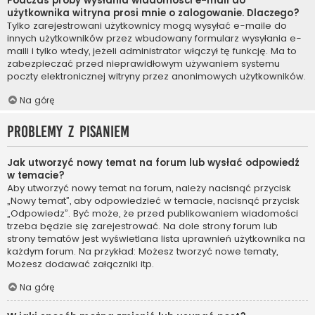
Podczas próby wysłania wiadomości e-mail do
użytkownika witryna prosi mnie o zalogowanie. Dlaczego?
Tylko zarejestrowani użytkownicy mogą wysyłać e-maile do
innych użytkowników przez wbudowany formularz wysyłania e-
maili i tylko wtedy, jeżeli administrator włączył tę funkcję. Ma to
zabezpieczać przed nieprawidłowym używaniem systemu
poczty elektronicznej witryny przez anonimowych użytkowników.
Na górę
Problemy z pisaniem
Jak utworzyć nowy temat na forum lub wysłać odpowiedź
w temacie?
Aby utworzyć nowy temat na forum, należy nacisnąć przycisk
„Nowy temat”, aby odpowiedzieć w temacie, nacisnąć przycisk
„Odpowiedz”. Być może, że przed publikowaniem wiadomości
trzeba będzie się zarejestrować. Na dole strony forum lub
strony tematów jest wyświetlana lista uprawnień użytkownika na
każdym forum. Na przykład: Możesz tworzyć nowe tematy,
Możesz dodawać załączniki itp.
Na górę