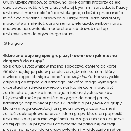
Grupy użytkowników, to grupy, na jakie administratorzy dzielą
całą społeczność witryny, aby łatwiej było nimi zarządzać. Każdy
użytkownik może należeć do wielu grup, a każda grupa może
mieć swoje własne uprawnienia. Dzięki temu administratorzy
mogą łatwo zmieniać uprawnienia wielu użytkowników naraz,
nadawać uprawnienia moderatora lub dawać dostęp
użytkownikom do prywatnego forum.
Na górę
Gdzie znajduje się spis grup użytkowników i jak można
dołączyć do grupy?
Spis grup użytkowników można zobaczyć, otwierając kartę
Grupy
znajdującą się w panelu zarządzania kontem, który
otwiera się po kliknięciu odnośnika
Moje konto
. Nie wszystkie
grupy są dostępne dla każdego. Niektóre mogą wymagać
akceptacji przyjęcia nowego członka, niektóre mogą być
zamknięte, a jeszcze inne mogą mieć ukrytych członków.
Użytkownik może poprosić o przyjęcie do danej grupy,
naciskając odpowiedni przycisk. Prośba o przyjęcie do grupy,
która wymaga akceptacji przyjęcia nowego członka, musi
zostać zaakceptowana przez lidera grupy. Może on poprosić
użytkownika o podanie wyjaśnień, dlaczego chce on dołączyć
do tej grupy. W przypadku otrzymania negatywnej decyzji
proszę nie nękać lidera grupy pytaniami – widocznie miał on