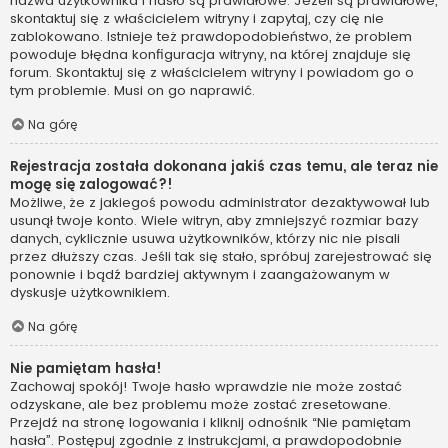
nazwa użytkownika i hasło są prawidłowe. Jeżeli są prawidłowe,
skontaktuj się z właścicielem witryny i zapytaj, czy cię nie
zablokowano. Istnieje też prawdopodobieństwo, że problem
powoduje błędna konfiguracja witryny, na której znajduje się
forum. Skontaktuj się z właścicielem witryny i powiadom go o
tym problemie. Musi on go naprawić.
Na górę
Rejestracja została dokonana jakiś czas temu, ale teraz nie
mogę się zalogować?!
Możliwe, że z jakiegoś powodu administrator dezaktywował lub
usunął twoje konto. Wiele witryn, aby zmniejszyć rozmiar bazy
danych, cyklicznie usuwa użytkowników, którzy nic nie pisali
przez dłuższy czas. Jeśli tak się stało, spróbuj zarejestrować się
ponownie i bądź bardziej aktywnym i zaangażowanym w
dyskusje użytkownikiem.
Na górę
Nie pamiętam hasła!
Zachowaj spokój! Twoje hasło wprawdzie nie może zostać
odzyskane, ale bez problemu może zostać zresetowane.
Przejdź na stronę logowania i kliknij odnośnik “Nie pamiętam
hasła”. Postępuj zgodnie z instrukcjami, a prawdopodobnie