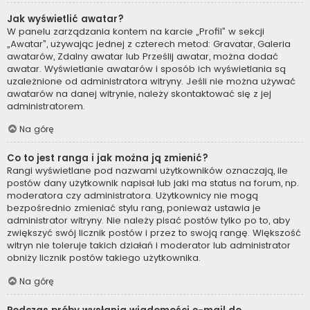
Jak wyświetlić awatar?
W panelu zarządzania kontem na karcie „Profil” w sekcji
„Awatar”, używając jednej z czterech metod: Gravatar, Galeria
awatarów, Zdalny awatar lub Prześlij awatar, można dodać
awatar. Wyświetlanie awatarów i sposób ich wyświetlania są
uzależnione od administratora witryny. Jeśli nie można używać
awatarów na danej witrynie, należy skontaktować się z jej
administratorem.
Na górę
Co to jest ranga i jak można ją zmienić?
Rangi wyświetlane pod nazwami użytkowników oznaczają, ile
postów dany użytkownik napisał lub jaki ma status na forum, np.
moderatora czy administratora. Użytkownicy nie mogą
bezpośrednio zmieniać stylu rang, ponieważ ustawia je
administrator witryny. Nie należy pisać postów tylko po to, aby
zwiększyć swój licznik postów i przez to swoją rangę. Większość
witryn nie toleruje takich działań i moderator lub administrator
obniży licznik postów takiego użytkownika.
Na górę