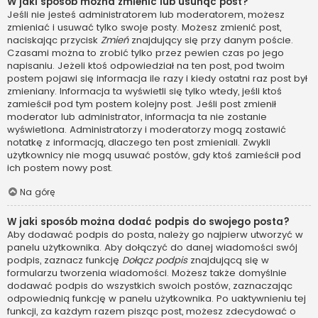
W jaki sposób można zmienić lub usunąć post?
Jeśli nie jesteś administratorem lub moderatorem, możesz
zmieniać i usuwać tylko swoje posty. Możesz zmienić post,
naciskając przycisk
Zmień
znajdujący się przy danym poście.
Czasami można to zrobić tylko przez pewien czas po jego
napisaniu. Jeżeli ktoś odpowiedział na ten post, pod twoim
postem pojawi się informacja ile razy i kiedy ostatni raz post był
zmieniany. Informacja ta wyświetli się tylko wtedy, jeśli ktoś
zamieścił pod tym postem kolejny post. Jeśli post zmienił
moderator lub administrator, informacja ta nie zostanie
wyświetlona. Administratorzy i moderatorzy mogą zostawić
notatkę z informacją, dlaczego ten post zmieniali. Zwykli
użytkownicy nie mogą usuwać postów, gdy ktoś zamieścił pod
ich postem nowy post.
Na górę
W jaki sposób można dodać podpis do swojego posta?
Aby dodawać podpis do posta, należy go najpierw utworzyć w
panelu użytkownika. Aby dołączyć do danej wiadomości swój
podpis, zaznacz funkcję
Dołącz podpis
znajdującą się w
formularzu tworzenia wiadomości. Możesz także domyślnie
dodawać podpis do wszystkich swoich postów, zaznaczając
odpowiednią funkcję w panelu użytkownika. Po uaktywnieniu tej
funkcji, za każdym razem pisząc post, możesz zdecydować o