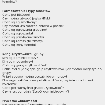
tematów?
Formatowanie i typy tematów
Co to jest BBCode?
Czy można używać języka HTML?
Co to są są emotikony?
Czy można umieszczać obrazki w poście?
Co to są ogłoszenia globalne?
Co to są ogłoszenia?
Co to są przyklejone tematy?
Co to są zamknięte tematy?
Co to są ikony tematu?
Rangi użytkownika i grupy
Kim są administratorzy?
Kim są moderatorzy?
Co to są grupy użytkowników?
Gdzie znajduje się spis grup użytkowników i jak można dołączyć do
grupy?
W jaki sposób można zostać liderem grupy?
Dlaczego niektóre nazwy użytkowników są wyświetlane innymi
kolorami?
Co to jest “Domyślna grupa użytkownika”?
Czym jest odnośnik “Zespół administracyjny”?
Prywatne wiadomości
Nie mogę wysyłać prywatnych wiadomości!