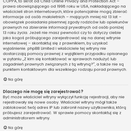
COPPA, to skrót od Child Online Privacy and Protection Act –
prawa obowiązującego od 1998 roku w USA, nakładającego na
właścicieli stron internetowych, które potencjalnie mogą zbierać
informacje od osób małoletnich – mających mniej niż 13 lat –
obowiązek posiadania pisemnej zgody rodziców lub opiekunów
prawnych na zbieranie informacji prywatnych od osób poniżej
13 roku życia. Jeżeli nie masz pewności czy to dotyczy ciebie
jako kogoś próbującego zarejestrować się na danej witrynie
internetowej – skontaktuj się z prawnikiem, by uzyskać
wyjaśnienie. phpBB Limited i właściciele tej witryny nie
dostarczają pomocy prawnej z wyjątkiem przypadku opisanego
w pytaniu „Z kim się kontaktować w sprawach nadużyć lub
zagadnień prawnych związanych z tą witryną?”, a także nie są
punktem kontaktowym dla wszelkiego rodzaju porad prawnych.
Na górę
Dlaczego nie mogę się zarejestrować?
Być może właściciel witryny wyłączył funkcję rejestracji, aby nie
rejestrowały się nowe osoby. Właściciel witryny mógł także
zablokować twój adres IP lub zabronił nazwy użytkownika, którą
próbujesz zarejestrować. W sprawie pomocy skontaktuj się z
administratorem witryny.
Na górę