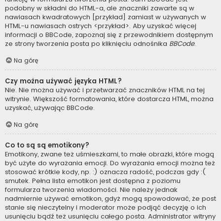
podobny w składni do HTML-a, ale znaczniki zawarte są w
nawiasach kwadratowych [przykład] zamiast w używanych w
HTML-u nawiasach ostrych <przykład>. Aby uzyskać więcej
informacji o BBCode, zapoznaj się z przewodnikiem dostępnym
ze strony tworzenia posta po kliknięciu odnośnika
BBCode
.
Na górę
Czy można używać języka HTML?
Nie. Nie można używać i przetwarzać znaczników HTML na tej
witrynie. Większość formatowania, które dostarcza HTML, można
uzyskać, używając BBCode.
Na górę
Co to są są emotikony?
Emotikony, zwane też uśmieszkami, to małe obrazki, które mogą
być użyte do wyrażania emocji. Do wyrażania emocji można też
stosować krótkie kody, np. :) oznacza radość, podczas gdy :(
smutek. Pełna lista emotikon jest dostępna z poziomu
formularza tworzenia wiadomości. Nie należy jednak
nadmiernie używać emotikon, gdyż mogą spowodować, że post
stanie się nieczytelny i moderator może podjąć decyzję o ich
usunięciu bądź też usunięciu całego posta. Administrator witryny