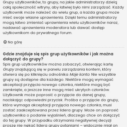
Grupy użytkowników, to grupy, na jakie administratorzy dzielą
całą społeczność witryny, aby łatwiej było nimi zarządzać. Każdy
użytkownik może należeć do wielu grup, a każda grupa może
mieć swoje własne uprawnienia. Dzięki temu administratorzy
mogą łatwo zmieniać uprawnienia wielu użytkowników naraz,
nadawać uprawnienia moderatora lub dawać dostęp
użytkownikom do prywatnego forum.
Na górę
Gdzie znajduje się spis grup użytkowników i jak można
dołączyć do grupy?
Spis grup użytkowników można zobaczyć, otwierając kartę
Grupy
znajdującą się w panelu zarządzania kontem, który
otwiera się po kliknięciu odnośnika
Moje konto
. Nie wszystkie
grupy są dostępne dla każdego. Niektóre mogą wymagać
akceptacji przyjęcia nowego członka, niektóre mogą być
zamknięte, a jeszcze inne mogą mieć ukrytych członków.
Użytkownik może poprosić o przyjęcie do danej grupy,
naciskając odpowiedni przycisk. Prośba o przyjęcie do grupy,
która wymaga akceptacji przyjęcia nowego członka, musi
zostać zaakceptowana przez lidera grupy. Może on poprosić
użytkownika o podanie wyjaśnień, dlaczego chce on dołączyć
do tej grupy. W przypadku otrzymania negatywnej decyzji
proszę nie nękać lidera grupy pytaniami – widocznie miał on