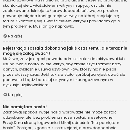
nazwa użytkownika i hasło są prawidłowe. Jeżeli są prawidłowe,
skontaktuj się z właścicielem witryny i zapytaj, czy cię nie
zablokowano. Istnieje też prawdopodobieństwo, że problem
powoduje błędna konfiguracja witryny, na której znajduje się
forum. Skontaktuj się z właścicielem witryny i powiadom go o
tym problemie. Musi on go naprawić.
Na górę
Rejestracja została dokonana jakiś czas temu, ale teraz nie
mogę się zalogować?!
Możliwe, że z jakiegoś powodu administrator dezaktywował lub
usunął twoje konto. Wiele witryn, aby zmniejszyć rozmiar bazy
danych, cyklicznie usuwa użytkowników, którzy nic nie pisali
przez dłuższy czas. Jeśli tak się stało, spróbuj zarejestrować się
ponownie i bądź bardziej aktywnym i zaangażowanym w
dyskusje użytkownikiem.
Na górę
Nie pamiętam hasła!
Zachowaj spokój! Twoje hasło wprawdzie nie może zostać
odzyskane, ale bez problemu może zostać zresetowane.
Przejdź na stronę logowania i kliknij odnośnik “Nie pamiętam
hasła”. Postępuj zgodnie z instrukcjami, a prawdopodobnie