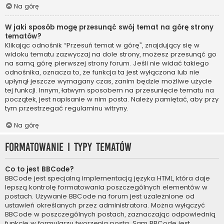
Na górę
W jaki sposób mogę przesunąć swój temat na górę strony
tematów?
Klikając odnośnik “Przesuń temat w górę”, znajdujący się w
widoku tematu zazwyczaj na dole strony, możesz przesunąć go
na samą górę pierwszej strony forum. Jeśli nie widać takiego
odnośnika, oznacza to, że funkcja ta jest wyłączona lub nie
upłynął jeszcze wymagany czas, zanim będzie możliwe użycie
tej funkcji. Innym, łatwym sposobem na przesunięcie tematu na
początek, jest napisanie w nim posta. Należy pamiętać, aby przy
tym przestrzegać regulaminu witryny.
Na górę
Formatowanie i typy tematów
Co to jest BBCode?
BBCode jest specjalną implementacją języka HTML, która daje
lepszą kontrolę formatowania poszczególnych elementów w
postach. Używanie BBCode na forum jest uzależnione od
ustawień określanych przez administratora. Można wyłączyć
BBCode w poszczególnych postach, zaznaczając odpowiednią
funkcję w formularzu tworzenia posta. Sam BBCode jest