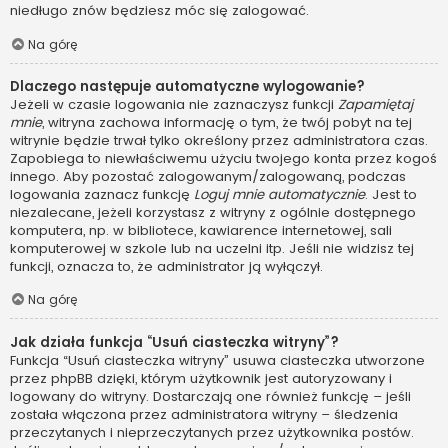
niedługo znów będziesz móc się zalogować.
Na górę
Dlaczego następuje automatyczne wylogowanie?
Jeżeli w czasie logowania nie zaznaczysz funkcji
Zapamiętaj
mnie
, witryna zachowa informację o tym, że twój pobyt na tej
witrynie będzie trwał tylko określony przez administratora czas.
Zapobiega to niewłaściwemu użyciu twojego konta przez kogoś
innego. Aby pozostać zalogowanym/zalogowaną, podczas
logowania zaznacz funkcję
Loguj mnie automatycznie
. Jest to
niezalecane, jeżeli korzystasz z witryny z ogólnie dostępnego
komputera, np. w bibliotece, kawiarence internetowej, sali
komputerowej w szkole lub na uczelni itp. Jeśli nie widzisz tej
funkcji, oznacza to, że administrator ją wyłączył.
Na górę
Jak działa funkcja “Usuń ciasteczka witryny”?
Funkcja “Usuń ciasteczka witryny” usuwa ciasteczka utworzone
przez phpBB dzięki, którym użytkownik jest autoryzowany i
logowany do witryny. Dostarczają one również funkcję – jeśli
została włączona przez administratora witryny – śledzenia
przeczytanych i nieprzeczytanych przez użytkownika postów.