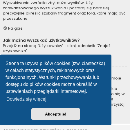
Wyszukiwanie zwróciło zbyt dużo wyników. Użyj
zaawansowanego wyszukiwania i postaraj się bardziej
precyzyjnie określić szukany fragment oraz fora, które mają być
przeszukane.
Na górę
Jak można wyszukać użytkowników?
Przejdź na stronę “Użytkownicy” i kliknij odnośnik “Znajdź
użytkownika”.
Na górę
Strona ta używa plików cookies (tzw. ciasteczka)
w celach statystycznych, reklamowych oraz
W jaki sposób można znaleźć swoje posty i tematy?
funkcjonalnych. Warunki przechowywania lub
Swoje posty można znaleźć, klikając odnośnik “Wyświetl moje
posty” znajdujący się w panelu zarządzania kontem lub
dostępu do plików cookies można określić w
odnośnik “Posty użytkownika” na stronie swojego profilu lub
ustawieniach przeglądarki internetowej.
wybierając „Twoje posty” z menu „Więcej…” znajdującego się w
górnym lewym rogu witryny. Jeśli chcesz wyszukać swoje
Dowiedz się więcej
tematy, użyj strony wyszukiwania zaawansowanego i skorzystaj
z odpowiednich funkcji.
Akceptuję!
Na górę