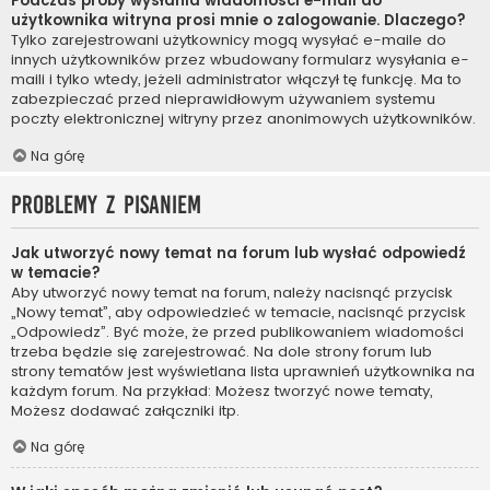
Podczas próby wysłania wiadomości e-mail do
użytkownika witryna prosi mnie o zalogowanie. Dlaczego?
Tylko zarejestrowani użytkownicy mogą wysyłać e-maile do
innych użytkowników przez wbudowany formularz wysyłania e-
maili i tylko wtedy, jeżeli administrator włączył tę funkcję. Ma to
zabezpieczać przed nieprawidłowym używaniem systemu
poczty elektronicznej witryny przez anonimowych użytkowników.
Na górę
Problemy z pisaniem
Jak utworzyć nowy temat na forum lub wysłać odpowiedź
w temacie?
Aby utworzyć nowy temat na forum, należy nacisnąć przycisk
„Nowy temat”, aby odpowiedzieć w temacie, nacisnąć przycisk
„Odpowiedz”. Być może, że przed publikowaniem wiadomości
trzeba będzie się zarejestrować. Na dole strony forum lub
strony tematów jest wyświetlana lista uprawnień użytkownika na
każdym forum. Na przykład: Możesz tworzyć nowe tematy,
Możesz dodawać załączniki itp.
Na górę