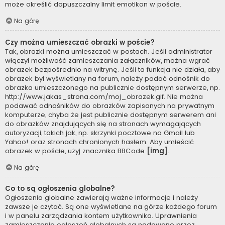
może określić dopuszczalny limit emotikon w poście.
Na górę
Czy można umieszczać obrazki w poście?
Tak, obrazki można umieszczać w postach. Jeśli administrator
włączył możliwość zamieszczania załączników, można wgrać
obrazek bezpośrednio na witrynę. Jeśli ta funkcja nie działa, aby
obrazek był wyświetlany na forum, należy podać odnośnik do
obrazka umieszczonego na publicznie dostępnym serwerze, np.
http://www.jakas_strona.com/moj_obrazek.gif. Nie można
podawać odnośników do obrazków zapisanych na prywatnym
komputerze, chyba że jest publicznie dostępnym serwerem ani
do obrazków znajdujących się na stronach wymagających
autoryzacji, takich jak, np. skrzynki pocztowe na Gmail lub
Yahoo! oraz stronach chronionych hasłem. Aby umieścić
obrazek w poście, użyj znacznika BBCode
[img]
.
Na górę
Co to są ogłoszenia globalne?
Ogłoszenia globalne zawierają ważne informacje i należy
zawsze je czytać. Są one wyświetlane na górze każdego forum
i w panelu zarządzania kontem użytkownika. Uprawnienia
zamieszczania ogłoszeń globalnych są nadawane przez