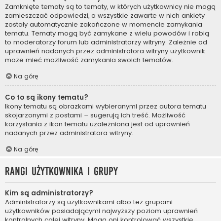
Zamknięte tematy są to tematy, w których użytkownicy nie mogą
zamieszczać odpowiedzi, a wszystkie zawarte w nich ankiety
zostały automatycznie zakończone w momencie zamykania
tematu. Tematy mogą być zamykane z wielu powodów i robią
to moderatorzy forum lub administratorzy witryny. Zależnie od
uprawnień nadanych przez administratora witryny użytkownik
może mieć możliwość zamykania swoich tematów.
Na górę
Co to są ikony tematu?
Ikony tematu są obrazkami wybieranymi przez autora tematu
skojarzonymi z postami – sugerują ich treść. Możliwość
korzystania z ikon tematu uzależniona jest od uprawnień
nadanych przez administratora witryny.
Na górę
Rangi użytkownika i grupy
Kim są administratorzy?
Administratorzy są użytkownikami albo też grupami
użytkowników posiadającymi najwyższy poziom uprawnień
kontrolnych całej witryny. Mogą oni kontrolować wszystkie