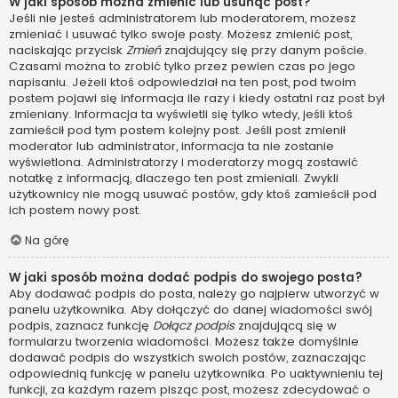
W jaki sposób można zmienić lub usunąć post?
Jeśli nie jesteś administratorem lub moderatorem, możesz
zmieniać i usuwać tylko swoje posty. Możesz zmienić post,
naciskając przycisk
Zmień
znajdujący się przy danym poście.
Czasami można to zrobić tylko przez pewien czas po jego
napisaniu. Jeżeli ktoś odpowiedział na ten post, pod twoim
postem pojawi się informacja ile razy i kiedy ostatni raz post był
zmieniany. Informacja ta wyświetli się tylko wtedy, jeśli ktoś
zamieścił pod tym postem kolejny post. Jeśli post zmienił
moderator lub administrator, informacja ta nie zostanie
wyświetlona. Administratorzy i moderatorzy mogą zostawić
notatkę z informacją, dlaczego ten post zmieniali. Zwykli
użytkownicy nie mogą usuwać postów, gdy ktoś zamieścił pod
ich postem nowy post.
Na górę
W jaki sposób można dodać podpis do swojego posta?
Aby dodawać podpis do posta, należy go najpierw utworzyć w
panelu użytkownika. Aby dołączyć do danej wiadomości swój
podpis, zaznacz funkcję
Dołącz podpis
znajdującą się w
formularzu tworzenia wiadomości. Możesz także domyślnie
dodawać podpis do wszystkich swoich postów, zaznaczając
odpowiednią funkcję w panelu użytkownika. Po uaktywnieniu tej
funkcji, za każdym razem pisząc post, możesz zdecydować o