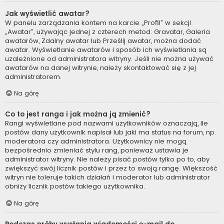
Jak wyświetlić awatar?
W panelu zarządzania kontem na karcie „Profil” w sekcji
„Awatar”, używając jednej z czterech metod: Gravatar, Galeria
awatarów, Zdalny awatar lub Prześlij awatar, można dodać
awatar. Wyświetlanie awatarów i sposób ich wyświetlania są
uzależnione od administratora witryny. Jeśli nie można używać
awatarów na danej witrynie, należy skontaktować się z jej
administratorem.
Na górę
Co to jest ranga i jak można ją zmienić?
Rangi wyświetlane pod nazwami użytkowników oznaczają, ile
postów dany użytkownik napisał lub jaki ma status na forum, np.
moderatora czy administratora. Użytkownicy nie mogą
bezpośrednio zmieniać stylu rang, ponieważ ustawia je
administrator witryny. Nie należy pisać postów tylko po to, aby
zwiększyć swój licznik postów i przez to swoją rangę. Większość
witryn nie toleruje takich działań i moderator lub administrator
obniży licznik postów takiego użytkownika.
Na górę