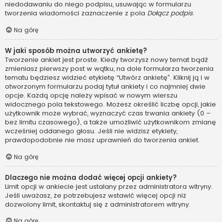
niedodawaniu do niego podpisu, usuwając w formularzu
tworzenia wiadomości zaznaczenie z pola
Dołącz podpis
.
Na górę
W jaki sposób można utworzyć ankietę?
Tworzenie ankiet jest proste. Kiedy tworzysz nowy temat bądź
zmieniasz pierwszy post w wątku, na dole formularza tworzenia
tematu będziesz widzieć etykietę “Utwórz ankietę”. Kliknij ją i w
otworzonym formularzu podaj tytuł ankiety i co najmniej dwie
opcje. Każdą opcję należy wpisać w nowym wierszu
widocznego pola tekstowego. Możesz określić liczbę opcji, jakie
użytkownik może wybrać, wyznaczyć czas trwania ankiety (0 –
bez limitu czasowego), a także umożliwić użytkownikom zmianę
wcześniej oddanego głosu. Jeśli nie widzisz etykiety,
prawdopodobnie nie masz uprawnień do tworzenia ankiet.
Na górę
Dlaczego nie można dodać więcej opcji ankiety?
Limit opcji w ankiecie jest ustalany przez administratora witryny.
Jeśli uważasz, że potrzebujesz wstawić więcej opcji niż
dozwolony limit, skontaktuj się z administratorem witryny.
Na górę