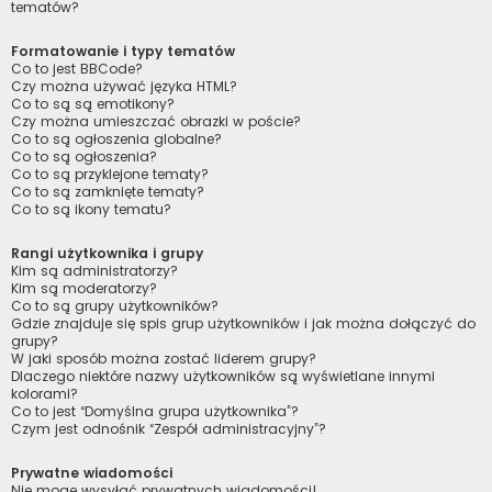
tematów?
Formatowanie i typy tematów
Co to jest BBCode?
Czy można używać języka HTML?
Co to są są emotikony?
Czy można umieszczać obrazki w poście?
Co to są ogłoszenia globalne?
Co to są ogłoszenia?
Co to są przyklejone tematy?
Co to są zamknięte tematy?
Co to są ikony tematu?
Rangi użytkownika i grupy
Kim są administratorzy?
Kim są moderatorzy?
Co to są grupy użytkowników?
Gdzie znajduje się spis grup użytkowników i jak można dołączyć do
grupy?
W jaki sposób można zostać liderem grupy?
Dlaczego niektóre nazwy użytkowników są wyświetlane innymi
kolorami?
Co to jest “Domyślna grupa użytkownika”?
Czym jest odnośnik “Zespół administracyjny”?
Prywatne wiadomości
Nie mogę wysyłać prywatnych wiadomości!