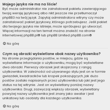
Mojego języka nie ma na liście!
Być może administrator nie zainstalował pakietu zawierającego
twoją wersję językową albo nikt jeszcze nie przetłumaczył
phpBB3 na twój język. Zapytaj administratora witryny czy może
zainstalować pakiet językowy, którego potrzebujesz. Jeśli pakiet
dla twojego języka nie istnieje, może spróbujesz go utworzyć.
Więcej informacji na ten temat można znaleźć na stronie
internetowej
phpBB.pl
® lub phpBB Limited
phpBB.com
®
Na górę
Czym są obrazki wyświetlane obok nazwy użytkownika?
Na stronie przeglądania postów, w miejscu, gdzie są
wyświetlane informacje o użytkowniku, mogą być wyświetlane
dwa obrazki. Pierwszy obrazek jest skojarzony z rangą
użytkownika. W zależności od używanego stylu jest on w formie
gwiazdek, kwadracików lub kropek pokazujących, jak dużo
postów zostało napisanych przez użytkownika lub jaki jest jego
status na tej witrynie. Jest on wyświetlany poniżej nazwy
użytkownika. Drugi, zazwyczaj większy obrazek, wyświetlany
powyżej nazwy użytkownika jest znany jako awatar i jest
unikatowy lub osobisty dla każdego użytkownika.
Na górę