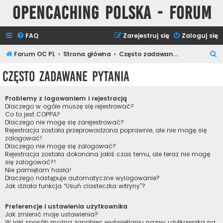
Opencaching Polska - Forum
FAQ
Zarejestruj się
Zaloguj się
S
Forum OC PL
Strona główna
Często zadawane pytania
z
Często zadawane pytania
u
k
Problemy z logowaniem i rejestracją
a
Dlaczego w ogóle muszę się rejestrować?
Co to jest COPPA?
j
Dlaczego nie mogę się zarejestrować?
Rejestracja została przeprowadzona poprawnie, ale nie mogę się
zalogować!
Dlaczego nie mogę się zalogować?
Rejestracja została dokonana jakiś czas temu, ale teraz nie mogę
się zalogować?!
Nie pamiętam hasła!
Dlaczego następuje automatyczne wylogowanie?
Jak działa funkcja “Usuń ciasteczka witryny”?
Preferencje i ustawienia użytkownika
Jak zmienić moje ustawienia?
W jaki sposób można zapobiec wyświetlaniu nazwy użytkownika na