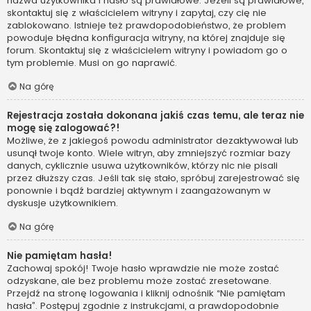
nazwa użytkownika i hasło są prawidłowe. Jeżeli są prawidłowe,
skontaktuj się z właścicielem witryny i zapytaj, czy cię nie
zablokowano. Istnieje też prawdopodobieństwo, że problem
powoduje błędna konfiguracja witryny, na której znajduje się
forum. Skontaktuj się z właścicielem witryny i powiadom go o
tym problemie. Musi on go naprawić.
Na górę
Rejestracja została dokonana jakiś czas temu, ale teraz nie
mogę się zalogować?!
Możliwe, że z jakiegoś powodu administrator dezaktywował lub
usunął twoje konto. Wiele witryn, aby zmniejszyć rozmiar bazy
danych, cyklicznie usuwa użytkowników, którzy nic nie pisali
przez dłuższy czas. Jeśli tak się stało, spróbuj zarejestrować się
ponownie i bądź bardziej aktywnym i zaangażowanym w
dyskusje użytkownikiem.
Na górę
Nie pamiętam hasła!
Zachowaj spokój! Twoje hasło wprawdzie nie może zostać
odzyskane, ale bez problemu może zostać zresetowane.
Przejdź na stronę logowania i kliknij odnośnik “Nie pamiętam
hasła”. Postępuj zgodnie z instrukcjami, a prawdopodobnie