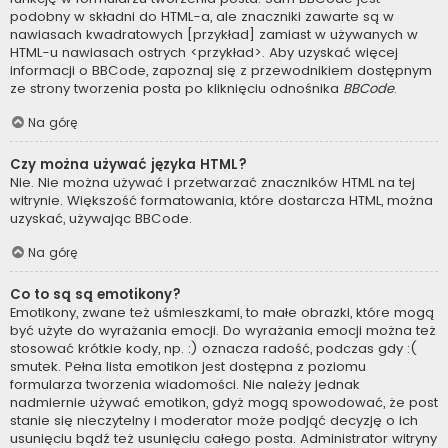
podobny w składni do HTML-a, ale znaczniki zawarte są w
nawiasach kwadratowych [przykład] zamiast w używanych w
HTML-u nawiasach ostrych <przykład>. Aby uzyskać więcej
informacji o BBCode, zapoznaj się z przewodnikiem dostępnym
ze strony tworzenia posta po kliknięciu odnośnika
BBCode
.
Na górę
Czy można używać języka HTML?
Nie. Nie można używać i przetwarzać znaczników HTML na tej
witrynie. Większość formatowania, które dostarcza HTML, można
uzyskać, używając BBCode.
Na górę
Co to są są emotikony?
Emotikony, zwane też uśmieszkami, to małe obrazki, które mogą
być użyte do wyrażania emocji. Do wyrażania emocji można też
stosować krótkie kody, np. :) oznacza radość, podczas gdy :(
smutek. Pełna lista emotikon jest dostępna z poziomu
formularza tworzenia wiadomości. Nie należy jednak
nadmiernie używać emotikon, gdyż mogą spowodować, że post
stanie się nieczytelny i moderator może podjąć decyzję o ich
usunięciu bądź też usunięciu całego posta. Administrator witryny