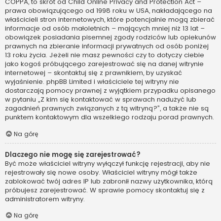
COPPA, to skrót od Child Online Privacy and Protection Act –
prawa obowiązującego od 1998 roku w USA, nakładającego na
właścicieli stron internetowych, które potencjalnie mogą zbierać
informacje od osób małoletnich – mających mniej niż 13 lat –
obowiązek posiadania pisemnej zgody rodziców lub opiekunów
prawnych na zbieranie informacji prywatnych od osób poniżej
13 roku życia. Jeżeli nie masz pewności czy to dotyczy ciebie
jako kogoś próbującego zarejestrować się na danej witrynie
internetowej – skontaktuj się z prawnikiem, by uzyskać
wyjaśnienie. phpBB Limited i właściciele tej witryny nie
dostarczają pomocy prawnej z wyjątkiem przypadku opisanego
w pytaniu „Z kim się kontaktować w sprawach nadużyć lub
zagadnień prawnych związanych z tą witryną?”, a także nie są
punktem kontaktowym dla wszelkiego rodzaju porad prawnych.
Na górę
Dlaczego nie mogę się zarejestrować?
Być może właściciel witryny wyłączył funkcję rejestracji, aby nie
rejestrowały się nowe osoby. Właściciel witryny mógł także
zablokować twój adres IP lub zabronił nazwy użytkownika, którą
próbujesz zarejestrować. W sprawie pomocy skontaktuj się z
administratorem witryny.
Na górę