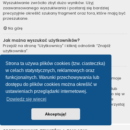
Wyszukiwanie zwróciło zbyt dużo wyników. Użyj
zaawansowanego wyszukiwania i postaraj się bardziej
precyzyjnie określić szukany fragment oraz fora, które mają być
przeszukane.
Na górę
Jak można wyszukać użytkowników?
Przejdź na stronę “Użytkownicy” i kliknij odnośnik “Znajdź
użytkownika”.
Na górę
Strona ta używa plików cookies (tzw. ciasteczka)
w celach statystycznych, reklamowych oraz
W jaki sposób można znaleźć swoje posty i tematy?
funkcjonalnych. Warunki przechowywania lub
Swoje posty można znaleźć, klikając odnośnik “Wyświetl moje
posty” znajdujący się w panelu zarządzania kontem lub
dostępu do plików cookies można określić w
odnośnik “Posty użytkownika” na stronie swojego profilu lub
ustawieniach przeglądarki internetowej.
wybierając „Twoje posty” z menu „Więcej…” znajdującego się w
górnym lewym rogu witryny. Jeśli chcesz wyszukać swoje
Dowiedz się więcej
tematy, użyj strony wyszukiwania zaawansowanego i skorzystaj
z odpowiednich funkcji.
Akceptuję!
Na górę