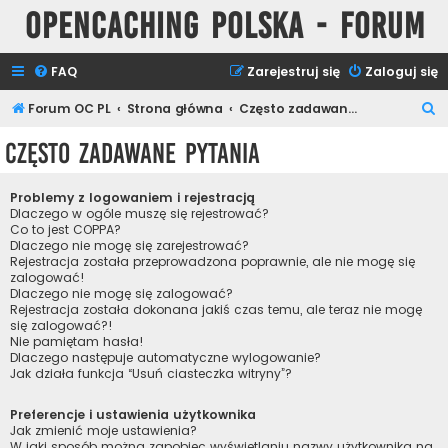
Opencaching Polska - Forum
FAQ
Zarejestruj się
Zaloguj się
S
Forum OC PL
Strona główna
Często zadawane pytania
z
Często zadawane pytania
u
k
Problemy z logowaniem i rejestracją
a
Dlaczego w ogóle muszę się rejestrować?
Co to jest COPPA?
j
Dlaczego nie mogę się zarejestrować?
Rejestracja została przeprowadzona poprawnie, ale nie mogę się
zalogować!
Dlaczego nie mogę się zalogować?
Rejestracja została dokonana jakiś czas temu, ale teraz nie mogę
się zalogować?!
Nie pamiętam hasła!
Dlaczego następuje automatyczne wylogowanie?
Jak działa funkcja “Usuń ciasteczka witryny”?
Preferencje i ustawienia użytkownika
Jak zmienić moje ustawienia?
W jaki sposób można zapobiec wyświetlaniu nazwy użytkownika na