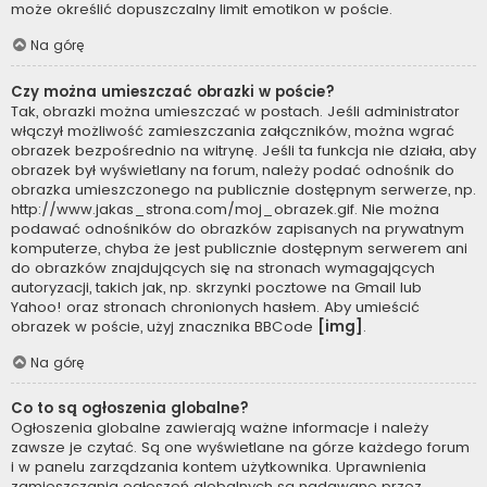
może określić dopuszczalny limit emotikon w poście.
Na górę
Czy można umieszczać obrazki w poście?
Tak, obrazki można umieszczać w postach. Jeśli administrator
włączył możliwość zamieszczania załączników, można wgrać
obrazek bezpośrednio na witrynę. Jeśli ta funkcja nie działa, aby
obrazek był wyświetlany na forum, należy podać odnośnik do
obrazka umieszczonego na publicznie dostępnym serwerze, np.
http://www.jakas_strona.com/moj_obrazek.gif. Nie można
podawać odnośników do obrazków zapisanych na prywatnym
komputerze, chyba że jest publicznie dostępnym serwerem ani
do obrazków znajdujących się na stronach wymagających
autoryzacji, takich jak, np. skrzynki pocztowe na Gmail lub
Yahoo! oraz stronach chronionych hasłem. Aby umieścić
obrazek w poście, użyj znacznika BBCode
[img]
.
Na górę
Co to są ogłoszenia globalne?
Ogłoszenia globalne zawierają ważne informacje i należy
zawsze je czytać. Są one wyświetlane na górze każdego forum
i w panelu zarządzania kontem użytkownika. Uprawnienia
zamieszczania ogłoszeń globalnych są nadawane przez