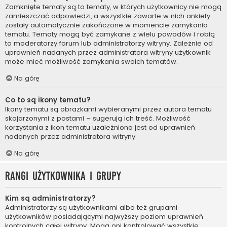
Zamknięte tematy są to tematy, w których użytkownicy nie mogą
zamieszczać odpowiedzi, a wszystkie zawarte w nich ankiety
zostały automatycznie zakończone w momencie zamykania
tematu. Tematy mogą być zamykane z wielu powodów i robią
to moderatorzy forum lub administratorzy witryny. Zależnie od
uprawnień nadanych przez administratora witryny użytkownik
może mieć możliwość zamykania swoich tematów.
Na górę
Co to są ikony tematu?
Ikony tematu są obrazkami wybieranymi przez autora tematu
skojarzonymi z postami – sugerują ich treść. Możliwość
korzystania z ikon tematu uzależniona jest od uprawnień
nadanych przez administratora witryny.
Na górę
Rangi użytkownika i grupy
Kim są administratorzy?
Administratorzy są użytkownikami albo też grupami
użytkowników posiadającymi najwyższy poziom uprawnień
kontrolnych całej witryny. Mogą oni kontrolować wszystkie