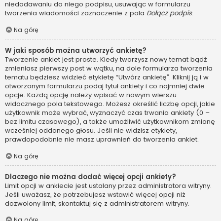
niedodawaniu do niego podpisu, usuwając w formularzu
tworzenia wiadomości zaznaczenie z pola
Dołącz podpis
.
Na górę
W jaki sposób można utworzyć ankietę?
Tworzenie ankiet jest proste. Kiedy tworzysz nowy temat bądź
zmieniasz pierwszy post w wątku, na dole formularza tworzenia
tematu będziesz widzieć etykietę “Utwórz ankietę”. Kliknij ją i w
otworzonym formularzu podaj tytuł ankiety i co najmniej dwie
opcje. Każdą opcję należy wpisać w nowym wierszu
widocznego pola tekstowego. Możesz określić liczbę opcji, jakie
użytkownik może wybrać, wyznaczyć czas trwania ankiety (0 –
bez limitu czasowego), a także umożliwić użytkownikom zmianę
wcześniej oddanego głosu. Jeśli nie widzisz etykiety,
prawdopodobnie nie masz uprawnień do tworzenia ankiet.
Na górę
Dlaczego nie można dodać więcej opcji ankiety?
Limit opcji w ankiecie jest ustalany przez administratora witryny.
Jeśli uważasz, że potrzebujesz wstawić więcej opcji niż
dozwolony limit, skontaktuj się z administratorem witryny.
Na górę