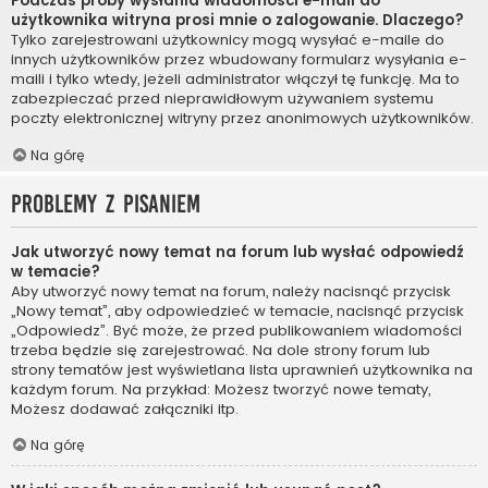
Podczas próby wysłania wiadomości e-mail do
użytkownika witryna prosi mnie o zalogowanie. Dlaczego?
Tylko zarejestrowani użytkownicy mogą wysyłać e-maile do
innych użytkowników przez wbudowany formularz wysyłania e-
maili i tylko wtedy, jeżeli administrator włączył tę funkcję. Ma to
zabezpieczać przed nieprawidłowym używaniem systemu
poczty elektronicznej witryny przez anonimowych użytkowników.
Na górę
Problemy z pisaniem
Jak utworzyć nowy temat na forum lub wysłać odpowiedź
w temacie?
Aby utworzyć nowy temat na forum, należy nacisnąć przycisk
„Nowy temat”, aby odpowiedzieć w temacie, nacisnąć przycisk
„Odpowiedz”. Być może, że przed publikowaniem wiadomości
trzeba będzie się zarejestrować. Na dole strony forum lub
strony tematów jest wyświetlana lista uprawnień użytkownika na
każdym forum. Na przykład: Możesz tworzyć nowe tematy,
Możesz dodawać załączniki itp.
Na górę