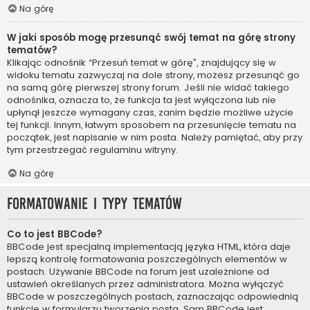
Na górę
W jaki sposób mogę przesunąć swój temat na górę strony
tematów?
Klikając odnośnik “Przesuń temat w górę”, znajdujący się w
widoku tematu zazwyczaj na dole strony, możesz przesunąć go
na samą górę pierwszej strony forum. Jeśli nie widać takiego
odnośnika, oznacza to, że funkcja ta jest wyłączona lub nie
upłynął jeszcze wymagany czas, zanim będzie możliwe użycie
tej funkcji. Innym, łatwym sposobem na przesunięcie tematu na
początek, jest napisanie w nim posta. Należy pamiętać, aby przy
tym przestrzegać regulaminu witryny.
Na górę
Formatowanie i typy tematów
Co to jest BBCode?
BBCode jest specjalną implementacją języka HTML, która daje
lepszą kontrolę formatowania poszczególnych elementów w
postach. Używanie BBCode na forum jest uzależnione od
ustawień określanych przez administratora. Można wyłączyć
BBCode w poszczególnych postach, zaznaczając odpowiednią
funkcję w formularzu tworzenia posta. Sam BBCode jest