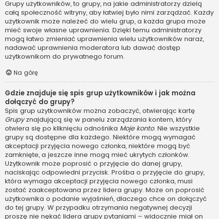
Grupy użytkowników, to grupy, na jakie administratorzy dzielą
całą społeczność witryny, aby łatwiej było nimi zarządzać. Każdy
użytkownik może należeć do wielu grup, a każda grupa może
mieć swoje własne uprawnienia. Dzięki temu administratorzy
mogą łatwo zmieniać uprawnienia wielu użytkowników naraz,
nadawać uprawnienia moderatora lub dawać dostęp
użytkownikom do prywatnego forum.
Na górę
Gdzie znajduje się spis grup użytkowników i jak można
dołączyć do grupy?
Spis grup użytkowników można zobaczyć, otwierając kartę
Grupy
znajdującą się w panelu zarządzania kontem, który
otwiera się po kliknięciu odnośnika
Moje konto
. Nie wszystkie
grupy są dostępne dla każdego. Niektóre mogą wymagać
akceptacji przyjęcia nowego członka, niektóre mogą być
zamknięte, a jeszcze inne mogą mieć ukrytych członków.
Użytkownik może poprosić o przyjęcie do danej grupy,
naciskając odpowiedni przycisk. Prośba o przyjęcie do grupy,
która wymaga akceptacji przyjęcia nowego członka, musi
zostać zaakceptowana przez lidera grupy. Może on poprosić
użytkownika o podanie wyjaśnień, dlaczego chce on dołączyć
do tej grupy. W przypadku otrzymania negatywnej decyzji
proszę nie nękać lidera grupy pytaniami – widocznie miał on