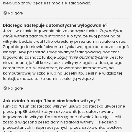
niedługo znów będziesz móc się zalogować.
Na górę
Dlaczego następuje automatyczne wylogowanie?
Jeżeli w czasie logowania nie zaznaczysz funkcji
Zapamiętaj
mnie
, witryna zachowa informację o tym, że twój pobyt na tej
witrynie będzie trwał tylko określony przez administratora czas.
Zapobiega to niewłaściwemu użyciu twojego konta przez kogoś
innego. Aby pozostać zalogowanym/zalogowaną, podczas
logowania zaznacz funkcję
Loguj mnie automatycznie
. Jest to
niezalecane, jeżeli korzystasz z witryny z ogólnie dostępnego
komputera, np. w bibliotece, kawiarence internetowej, sali
komputerowej w szkole lub na uczelni itp. Jeśli nie widzisz tej
funkcji, oznacza to, że administrator ją wyłączył.
Na górę
Jak działa funkcja “Usuń ciasteczka witryny”?
Funkcja “Usuń ciasteczka witryny” usuwa ciasteczka utworzone
przez phpBB dzięki, którym użytkownik jest autoryzowany i
logowany do witryny. Dostarczają one również funkcję – jeśli
została włączona przez administratora witryny – śledzenia
przeczytanych i nieprzeczytanych przez użytkownika postów.