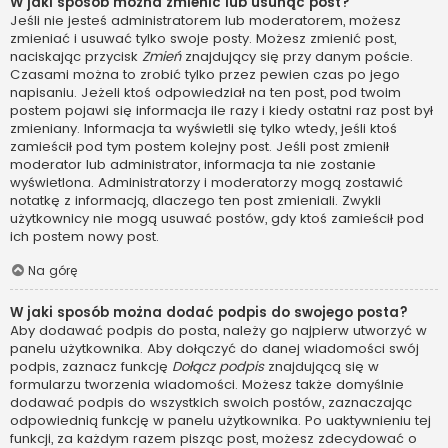
W jaki sposób można zmienić lub usunąć post?
Jeśli nie jesteś administratorem lub moderatorem, możesz
zmieniać i usuwać tylko swoje posty. Możesz zmienić post,
naciskając przycisk
Zmień
znajdujący się przy danym poście.
Czasami można to zrobić tylko przez pewien czas po jego
napisaniu. Jeżeli ktoś odpowiedział na ten post, pod twoim
postem pojawi się informacja ile razy i kiedy ostatni raz post był
zmieniany. Informacja ta wyświetli się tylko wtedy, jeśli ktoś
zamieścił pod tym postem kolejny post. Jeśli post zmienił
moderator lub administrator, informacja ta nie zostanie
wyświetlona. Administratorzy i moderatorzy mogą zostawić
notatkę z informacją, dlaczego ten post zmieniali. Zwykli
użytkownicy nie mogą usuwać postów, gdy ktoś zamieścił pod
ich postem nowy post.
Na górę
W jaki sposób można dodać podpis do swojego posta?
Aby dodawać podpis do posta, należy go najpierw utworzyć w
panelu użytkownika. Aby dołączyć do danej wiadomości swój
podpis, zaznacz funkcję
Dołącz podpis
znajdującą się w
formularzu tworzenia wiadomości. Możesz także domyślnie
dodawać podpis do wszystkich swoich postów, zaznaczając
odpowiednią funkcję w panelu użytkownika. Po uaktywnieniu tej
funkcji, za każdym razem pisząc post, możesz zdecydować o