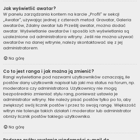
Jak wyświetlić awatar?
W panelu zarządzania kontem na karcie „Profil” w sekcji
„Awatar”, używając jednej z czterech metod: Gravatar, Galeria
awatarów, Zdalny awatar lub Prześlij awatar, można dodać
awatar. Wyświetlanie awatarów i sposób ich wyświetlania są
uzależnione od administratora witryny. Jeśli nie można używać
awatarów na danej witrynie, należy skontaktować się z jej
administratorem.
Na górę
Co to jest ranga i jak można ją zmienić?
Rangi wyświetlane pod nazwami użytkowników oznaczają, ile
postów dany użytkownik napisał lub jaki ma status na forum, np.
moderatora czy administratora. Użytkownicy nie mogą
bezpośrednio zmieniać stylu rang, ponieważ ustawia je
administrator witryny. Nie należy pisać postów tylko po to, aby
zwiększyć swój licznik postów i przez to swoją rangę. Większość
witryn nie toleruje takich działań i moderator lub administrator
obniży licznik postów takiego użytkownika.
Na górę