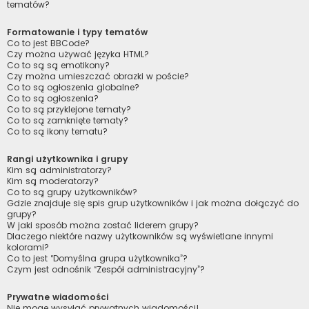
tematów?
Formatowanie i typy tematów
Co to jest BBCode?
Czy można używać języka HTML?
Co to są są emotikony?
Czy można umieszczać obrazki w poście?
Co to są ogłoszenia globalne?
Co to są ogłoszenia?
Co to są przyklejone tematy?
Co to są zamknięte tematy?
Co to są ikony tematu?
Rangi użytkownika i grupy
Kim są administratorzy?
Kim są moderatorzy?
Co to są grupy użytkowników?
Gdzie znajduje się spis grup użytkowników i jak można dołączyć do
grupy?
W jaki sposób można zostać liderem grupy?
Dlaczego niektóre nazwy użytkowników są wyświetlane innymi
kolorami?
Co to jest “Domyślna grupa użytkownika”?
Czym jest odnośnik “Zespół administracyjny”?
Prywatne wiadomości
Nie mogę wysyłać prywatnych wiadomości!