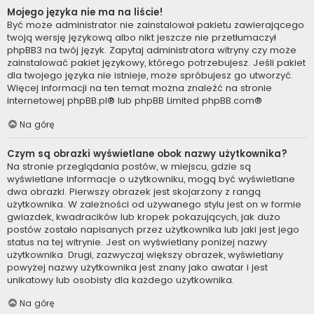
Mojego języka nie ma na liście!
Być może administrator nie zainstalował pakietu zawierającego
twoją wersję językową albo nikt jeszcze nie przetłumaczył
phpBB3 na twój język. Zapytaj administratora witryny czy może
zainstalować pakiet językowy, którego potrzebujesz. Jeśli pakiet
dla twojego języka nie istnieje, może spróbujesz go utworzyć.
Więcej informacji na ten temat można znaleźć na stronie
internetowej
phpBB.pl
® lub phpBB Limited
phpBB.com
®
Na górę
Czym są obrazki wyświetlane obok nazwy użytkownika?
Na stronie przeglądania postów, w miejscu, gdzie są
wyświetlane informacje o użytkowniku, mogą być wyświetlane
dwa obrazki. Pierwszy obrazek jest skojarzony z rangą
użytkownika. W zależności od używanego stylu jest on w formie
gwiazdek, kwadracików lub kropek pokazujących, jak dużo
postów zostało napisanych przez użytkownika lub jaki jest jego
status na tej witrynie. Jest on wyświetlany poniżej nazwy
użytkownika. Drugi, zazwyczaj większy obrazek, wyświetlany
powyżej nazwy użytkownika jest znany jako awatar i jest
unikatowy lub osobisty dla każdego użytkownika.
Na górę