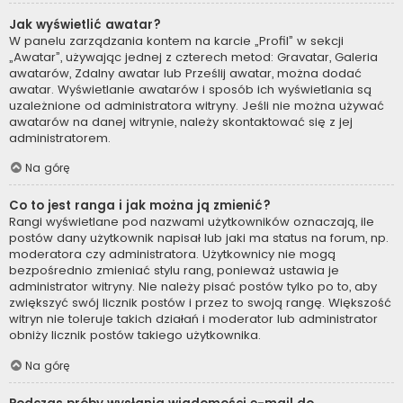
Jak wyświetlić awatar?
W panelu zarządzania kontem na karcie „Profil” w sekcji
„Awatar”, używając jednej z czterech metod: Gravatar, Galeria
awatarów, Zdalny awatar lub Prześlij awatar, można dodać
awatar. Wyświetlanie awatarów i sposób ich wyświetlania są
uzależnione od administratora witryny. Jeśli nie można używać
awatarów na danej witrynie, należy skontaktować się z jej
administratorem.
Na górę
Co to jest ranga i jak można ją zmienić?
Rangi wyświetlane pod nazwami użytkowników oznaczają, ile
postów dany użytkownik napisał lub jaki ma status na forum, np.
moderatora czy administratora. Użytkownicy nie mogą
bezpośrednio zmieniać stylu rang, ponieważ ustawia je
administrator witryny. Nie należy pisać postów tylko po to, aby
zwiększyć swój licznik postów i przez to swoją rangę. Większość
witryn nie toleruje takich działań i moderator lub administrator
obniży licznik postów takiego użytkownika.
Na górę