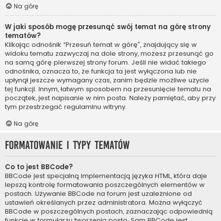
Na górę
W jaki sposób mogę przesunąć swój temat na górę strony
tematów?
Klikając odnośnik “Przesuń temat w górę”, znajdujący się w
widoku tematu zazwyczaj na dole strony, możesz przesunąć go
na samą górę pierwszej strony forum. Jeśli nie widać takiego
odnośnika, oznacza to, że funkcja ta jest wyłączona lub nie
upłynął jeszcze wymagany czas, zanim będzie możliwe użycie
tej funkcji. Innym, łatwym sposobem na przesunięcie tematu na
początek, jest napisanie w nim posta. Należy pamiętać, aby przy
tym przestrzegać regulaminu witryny.
Na górę
Formatowanie i typy tematów
Co to jest BBCode?
BBCode jest specjalną implementacją języka HTML, która daje
lepszą kontrolę formatowania poszczególnych elementów w
postach. Używanie BBCode na forum jest uzależnione od
ustawień określanych przez administratora. Można wyłączyć
BBCode w poszczególnych postach, zaznaczając odpowiednią
funkcję w formularzu tworzenia posta. Sam BBCode jest