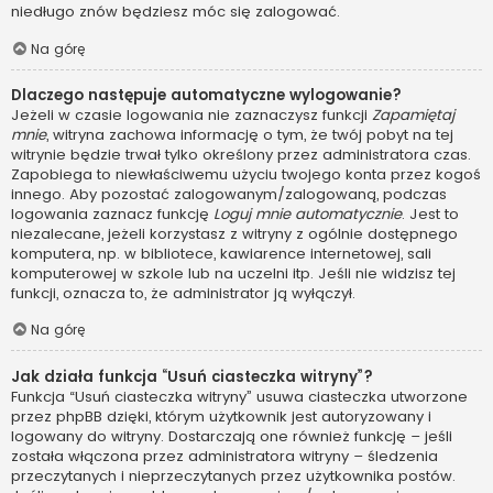
niedługo znów będziesz móc się zalogować.
Na górę
Dlaczego następuje automatyczne wylogowanie?
Jeżeli w czasie logowania nie zaznaczysz funkcji
Zapamiętaj
mnie
, witryna zachowa informację o tym, że twój pobyt na tej
witrynie będzie trwał tylko określony przez administratora czas.
Zapobiega to niewłaściwemu użyciu twojego konta przez kogoś
innego. Aby pozostać zalogowanym/zalogowaną, podczas
logowania zaznacz funkcję
Loguj mnie automatycznie
. Jest to
niezalecane, jeżeli korzystasz z witryny z ogólnie dostępnego
komputera, np. w bibliotece, kawiarence internetowej, sali
komputerowej w szkole lub na uczelni itp. Jeśli nie widzisz tej
funkcji, oznacza to, że administrator ją wyłączył.
Na górę
Jak działa funkcja “Usuń ciasteczka witryny”?
Funkcja “Usuń ciasteczka witryny” usuwa ciasteczka utworzone
przez phpBB dzięki, którym użytkownik jest autoryzowany i
logowany do witryny. Dostarczają one również funkcję – jeśli
została włączona przez administratora witryny – śledzenia
przeczytanych i nieprzeczytanych przez użytkownika postów.