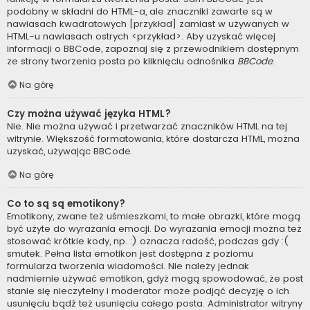
podobny w składni do HTML-a, ale znaczniki zawarte są w
nawiasach kwadratowych [przykład] zamiast w używanych w
HTML-u nawiasach ostrych <przykład>. Aby uzyskać więcej
informacji o BBCode, zapoznaj się z przewodnikiem dostępnym
ze strony tworzenia posta po kliknięciu odnośnika
BBCode
.
Na górę
Czy można używać języka HTML?
Nie. Nie można używać i przetwarzać znaczników HTML na tej
witrynie. Większość formatowania, które dostarcza HTML, można
uzyskać, używając BBCode.
Na górę
Co to są są emotikony?
Emotikony, zwane też uśmieszkami, to małe obrazki, które mogą
być użyte do wyrażania emocji. Do wyrażania emocji można też
stosować krótkie kody, np. :) oznacza radość, podczas gdy :(
smutek. Pełna lista emotikon jest dostępna z poziomu
formularza tworzenia wiadomości. Nie należy jednak
nadmiernie używać emotikon, gdyż mogą spowodować, że post
stanie się nieczytelny i moderator może podjąć decyzję o ich
usunięciu bądź też usunięciu całego posta. Administrator witryny