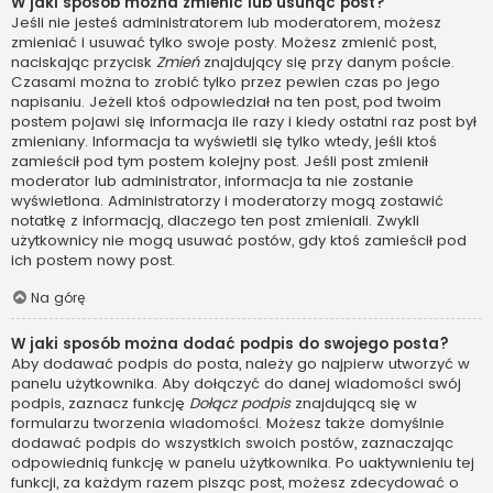
W jaki sposób można zmienić lub usunąć post?
Jeśli nie jesteś administratorem lub moderatorem, możesz
zmieniać i usuwać tylko swoje posty. Możesz zmienić post,
naciskając przycisk
Zmień
znajdujący się przy danym poście.
Czasami można to zrobić tylko przez pewien czas po jego
napisaniu. Jeżeli ktoś odpowiedział na ten post, pod twoim
postem pojawi się informacja ile razy i kiedy ostatni raz post był
zmieniany. Informacja ta wyświetli się tylko wtedy, jeśli ktoś
zamieścił pod tym postem kolejny post. Jeśli post zmienił
moderator lub administrator, informacja ta nie zostanie
wyświetlona. Administratorzy i moderatorzy mogą zostawić
notatkę z informacją, dlaczego ten post zmieniali. Zwykli
użytkownicy nie mogą usuwać postów, gdy ktoś zamieścił pod
ich postem nowy post.
Na górę
W jaki sposób można dodać podpis do swojego posta?
Aby dodawać podpis do posta, należy go najpierw utworzyć w
panelu użytkownika. Aby dołączyć do danej wiadomości swój
podpis, zaznacz funkcję
Dołącz podpis
znajdującą się w
formularzu tworzenia wiadomości. Możesz także domyślnie
dodawać podpis do wszystkich swoich postów, zaznaczając
odpowiednią funkcję w panelu użytkownika. Po uaktywnieniu tej
funkcji, za każdym razem pisząc post, możesz zdecydować o