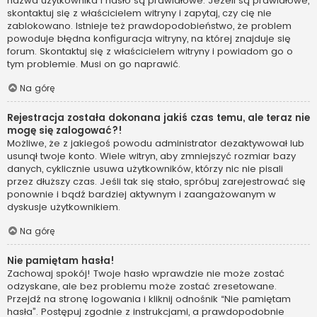
nazwa użytkownika i hasło są prawidłowe. Jeżeli są prawidłowe,
skontaktuj się z właścicielem witryny i zapytaj, czy cię nie
zablokowano. Istnieje też prawdopodobieństwo, że problem
powoduje błędna konfiguracja witryny, na której znajduje się
forum. Skontaktuj się z właścicielem witryny i powiadom go o
tym problemie. Musi on go naprawić.
Na górę
Rejestracja została dokonana jakiś czas temu, ale teraz nie
mogę się zalogować?!
Możliwe, że z jakiegoś powodu administrator dezaktywował lub
usunął twoje konto. Wiele witryn, aby zmniejszyć rozmiar bazy
danych, cyklicznie usuwa użytkowników, którzy nic nie pisali
przez dłuższy czas. Jeśli tak się stało, spróbuj zarejestrować się
ponownie i bądź bardziej aktywnym i zaangażowanym w
dyskusje użytkownikiem.
Na górę
Nie pamiętam hasła!
Zachowaj spokój! Twoje hasło wprawdzie nie może zostać
odzyskane, ale bez problemu może zostać zresetowane.
Przejdź na stronę logowania i kliknij odnośnik “Nie pamiętam
hasła”. Postępuj zgodnie z instrukcjami, a prawdopodobnie