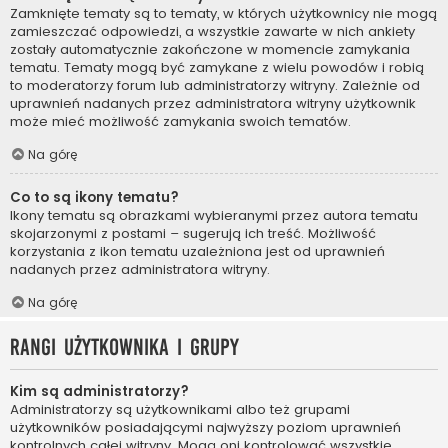
Zamknięte tematy są to tematy, w których użytkownicy nie mogą
zamieszczać odpowiedzi, a wszystkie zawarte w nich ankiety
zostały automatycznie zakończone w momencie zamykania
tematu. Tematy mogą być zamykane z wielu powodów i robią
to moderatorzy forum lub administratorzy witryny. Zależnie od
uprawnień nadanych przez administratora witryny użytkownik
może mieć możliwość zamykania swoich tematów.
Na górę
Co to są ikony tematu?
Ikony tematu są obrazkami wybieranymi przez autora tematu
skojarzonymi z postami – sugerują ich treść. Możliwość
korzystania z ikon tematu uzależniona jest od uprawnień
nadanych przez administratora witryny.
Na górę
Rangi użytkownika i grupy
Kim są administratorzy?
Administratorzy są użytkownikami albo też grupami
użytkowników posiadającymi najwyższy poziom uprawnień
kontrolnych całej witryny. Mogą oni kontrolować wszystkie