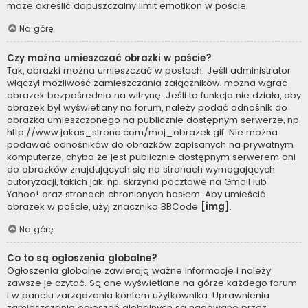
może określić dopuszczalny limit emotikon w poście.
Na górę
Czy można umieszczać obrazki w poście?
Tak, obrazki można umieszczać w postach. Jeśli administrator
włączył możliwość zamieszczania załączników, można wgrać
obrazek bezpośrednio na witrynę. Jeśli ta funkcja nie działa, aby
obrazek był wyświetlany na forum, należy podać odnośnik do
obrazka umieszczonego na publicznie dostępnym serwerze, np.
http://www.jakas_strona.com/moj_obrazek.gif. Nie można
podawać odnośników do obrazków zapisanych na prywatnym
komputerze, chyba że jest publicznie dostępnym serwerem ani
do obrazków znajdujących się na stronach wymagających
autoryzacji, takich jak, np. skrzynki pocztowe na Gmail lub
Yahoo! oraz stronach chronionych hasłem. Aby umieścić
obrazek w poście, użyj znacznika BBCode
[img]
.
Na górę
Co to są ogłoszenia globalne?
Ogłoszenia globalne zawierają ważne informacje i należy
zawsze je czytać. Są one wyświetlane na górze każdego forum
i w panelu zarządzania kontem użytkownika. Uprawnienia
zamieszczania ogłoszeń globalnych są nadawane przez