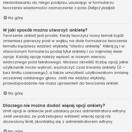
niedodawaniu do niego podpisu, usuwając w formularzu
tworzenia wiadomości zaznaczenie z pola
Dołącz podpis
.
Na górę
W jaki sposób można utworzyć ankietę?
Tworzenie ankiet jest proste. Kiedy tworzysz nowy temat bądź
zmieniasz pierwszy post w wątku, na dole formularza tworzenia
tematu będziesz widzieć etykietę “Utwórz ankietę”. Kliknij ją i w
otworzonym formularzu podaj tytuł ankiety i co najmniej dwie
opcje. Każdą opcję należy wpisać w nowym wierszu
widocznego pola tekstowego. Możesz określić liczbę opcji, jakie
użytkownik może wybrać, wyznaczyć czas trwania ankiety (0 –
bez limitu czasowego), a także umożliwić użytkownikom zmianę
wcześniej oddanego głosu. Jeśli nie widzisz etykiety,
prawdopodobnie nie masz uprawnień do tworzenia ankiet.
Na górę
Dlaczego nie można dodać więcej opcji ankiety?
Limit opcji w ankiecie jest ustalany przez administratora witryny.
Jeśli uważasz, że potrzebujesz wstawić więcej opcji niż
dozwolony limit, skontaktuj się z administratorem witryny.
Na górę