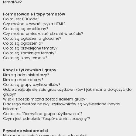
tematów?
Formatowanie i typy tematów
Co to jest BBCode?
Czy można używać języka HTML?
Co to są są emotikony?
Czy można umieszczać obrazki w poście?
Co to są ogłoszenia globalne?
Co to są ogłoszenia?
Co to są przyklejone tematy?
Co to są zamknięte tematy?
Co to są ikony tematu?
Rangi użytkownika i grupy
Kim są administratorzy?
Kim są moderatorzy?
Co to są grupy użytkowników?
Gdzie znajduje się spis grup użytkowników i jak można dołączyć do
grupy?
W jaki sposób można zostać liderem grupy?
Dlaczego niektóre nazwy użytkowników są wyświetlane innymi
kolorami?
Co to jest “Domyślna grupa użytkownika”?
Czym jest odnośnik “Zespół administracyjny”?
Prywatne wiadomości
Nie mogę wysyłać prywatnych wiadomości!