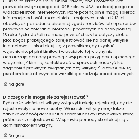
COPPA, to skrót od Child Online Privacy and Protection Act –
prawa obowiązującego od 1998 roku w USA, nakładającego na
właścicieli stron internetowych, które potencjalnie mogą zbierać
informacje od osób małoletnich – mających mniej niż 13 lat –
obowiązek posiadania pisemnej zgody rodziców lub opiekunów
prawnych na zbieranie informacji prywatnych od osób poniżej
13 roku życia. Jeżeli nie masz pewności czy to dotyczy ciebie
jako kogoś próbującego zarejestrować się na danej witrynie
internetowej – skontaktuj się z prawnikiem, by uzyskać
wyjaśnienie. phpBB Limited i właściciele tej witryny nie
dostarczają pomocy prawnej z wyjątkiem przypadku opisanego
w pytaniu „Z kim się kontaktować w sprawach nadużyć lub
zagadnień prawnych związanych z tą witryną?”, a także nie są
punktem kontaktowym dla wszelkiego rodzaju porad prawnych.
Na górę
Dlaczego nie mogę się zarejestrować?
Być może właściciel witryny wyłączył funkcję rejestracji, aby nie
rejestrowały się nowe osoby. Właściciel witryny mógł także
zablokować twój adres IP lub zabronił nazwy użytkownika, którą
próbujesz zarejestrować. W sprawie pomocy skontaktuj się z
administratorem witryny.
Na górę