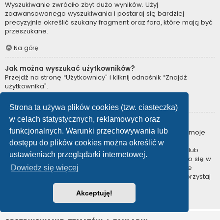
Wyszukiwanie zwróciło zbyt dużo wyników. Użyj
zaawansowanego wyszukiwania i postaraj się bardziej
precyzyjnie określić szukany fragment oraz fora, które mają być
przeszukane.
Na górę
Jak można wyszukać użytkowników?
Przejdź na stronę “Użytkownicy” i kliknij odnośnik “Znajdź
użytkownika”.
Na górę
Strona ta używa plików cookies (tzw. ciasteczka)
w celach statystycznych, reklamowych oraz
W jaki sposób można znaleźć swoje posty i tematy?
funkcjonalnych. Warunki przechowywania lub
Swoje posty można znaleźć, klikając odnośnik “Wyświetl moje
posty” znajdujący się w panelu zarządzania kontem lub
dostępu do plików cookies można określić w
odnośnik “Posty użytkownika” na stronie swojego profilu lub
ustawieniach przeglądarki internetowej.
wybierając „Twoje posty” z menu „Więcej…” znajdującego się w
górnym lewym rogu witryny. Jeśli chcesz wyszukać swoje
Dowiedz się więcej
tematy, użyj strony wyszukiwania zaawansowanego i skorzystaj
z odpowiednich funkcji.
Akceptuję!
Na górę