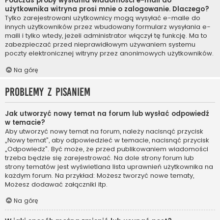
Podczas próby wysłania wiadomości e-mail do
użytkownika witryna prosi mnie o zalogowanie. Dlaczego?
Tylko zarejestrowani użytkownicy mogą wysyłać e-maile do
innych użytkowników przez wbudowany formularz wysyłania e-
maili i tylko wtedy, jeżeli administrator włączył tę funkcję. Ma to
zabezpieczać przed nieprawidłowym używaniem systemu
poczty elektronicznej witryny przez anonimowych użytkowników.
Na górę
Problemy z pisaniem
Jak utworzyć nowy temat na forum lub wysłać odpowiedź
w temacie?
Aby utworzyć nowy temat na forum, należy nacisnąć przycisk
„Nowy temat”, aby odpowiedzieć w temacie, nacisnąć przycisk
„Odpowiedz”. Być może, że przed publikowaniem wiadomości
trzeba będzie się zarejestrować. Na dole strony forum lub
strony tematów jest wyświetlana lista uprawnień użytkownika na
każdym forum. Na przykład: Możesz tworzyć nowe tematy,
Możesz dodawać załączniki itp.
Na górę