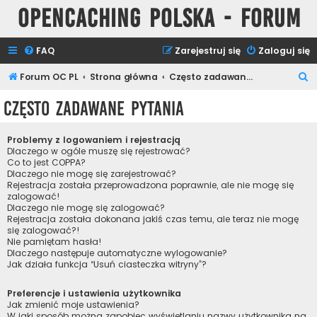
Opencaching Polska - Forum
FAQ
Zarejestruj się
Zaloguj się
S
Forum OC PL
Strona główna
Często zadawane pytania
z
Często zadawane pytania
u
k
Problemy z logowaniem i rejestracją
a
Dlaczego w ogóle muszę się rejestrować?
Co to jest COPPA?
j
Dlaczego nie mogę się zarejestrować?
Rejestracja została przeprowadzona poprawnie, ale nie mogę się
zalogować!
Dlaczego nie mogę się zalogować?
Rejestracja została dokonana jakiś czas temu, ale teraz nie mogę
się zalogować?!
Nie pamiętam hasła!
Dlaczego następuje automatyczne wylogowanie?
Jak działa funkcja “Usuń ciasteczka witryny”?
Preferencje i ustawienia użytkownika
Jak zmienić moje ustawienia?
W jaki sposób można zapobiec wyświetlaniu nazwy użytkownika na