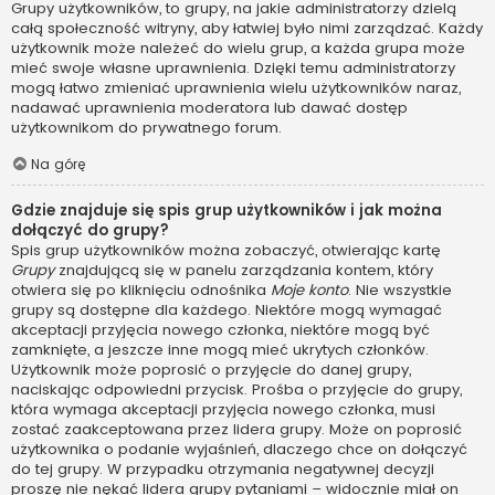
Grupy użytkowników, to grupy, na jakie administratorzy dzielą
całą społeczność witryny, aby łatwiej było nimi zarządzać. Każdy
użytkownik może należeć do wielu grup, a każda grupa może
mieć swoje własne uprawnienia. Dzięki temu administratorzy
mogą łatwo zmieniać uprawnienia wielu użytkowników naraz,
nadawać uprawnienia moderatora lub dawać dostęp
użytkownikom do prywatnego forum.
Na górę
Gdzie znajduje się spis grup użytkowników i jak można
dołączyć do grupy?
Spis grup użytkowników można zobaczyć, otwierając kartę
Grupy
znajdującą się w panelu zarządzania kontem, który
otwiera się po kliknięciu odnośnika
Moje konto
. Nie wszystkie
grupy są dostępne dla każdego. Niektóre mogą wymagać
akceptacji przyjęcia nowego członka, niektóre mogą być
zamknięte, a jeszcze inne mogą mieć ukrytych członków.
Użytkownik może poprosić o przyjęcie do danej grupy,
naciskając odpowiedni przycisk. Prośba o przyjęcie do grupy,
która wymaga akceptacji przyjęcia nowego członka, musi
zostać zaakceptowana przez lidera grupy. Może on poprosić
użytkownika o podanie wyjaśnień, dlaczego chce on dołączyć
do tej grupy. W przypadku otrzymania negatywnej decyzji
proszę nie nękać lidera grupy pytaniami – widocznie miał on