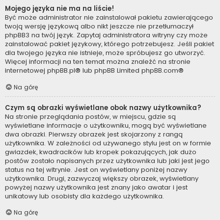
Mojego języka nie ma na liście!
Być może administrator nie zainstalował pakietu zawierającego
twoją wersję językową albo nikt jeszcze nie przetłumaczył
phpBB3 na twój język. Zapytaj administratora witryny czy może
zainstalować pakiet językowy, którego potrzebujesz. Jeśli pakiet
dla twojego języka nie istnieje, może spróbujesz go utworzyć.
Więcej informacji na ten temat można znaleźć na stronie
internetowej
phpBB.pl
® lub phpBB Limited
phpBB.com
®
Na górę
Czym są obrazki wyświetlane obok nazwy użytkownika?
Na stronie przeglądania postów, w miejscu, gdzie są
wyświetlane informacje o użytkowniku, mogą być wyświetlane
dwa obrazki. Pierwszy obrazek jest skojarzony z rangą
użytkownika. W zależności od używanego stylu jest on w formie
gwiazdek, kwadracików lub kropek pokazujących, jak dużo
postów zostało napisanych przez użytkownika lub jaki jest jego
status na tej witrynie. Jest on wyświetlany poniżej nazwy
użytkownika. Drugi, zazwyczaj większy obrazek, wyświetlany
powyżej nazwy użytkownika jest znany jako awatar i jest
unikatowy lub osobisty dla każdego użytkownika.
Na górę