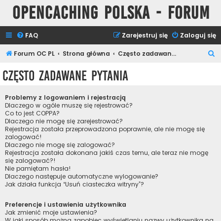
Opencaching Polska - Forum
FAQ
Zarejestruj się
Zaloguj się
S
Forum OC PL
Strona główna
Często zadawane pytania
z
Często zadawane pytania
u
k
Problemy z logowaniem i rejestracją
a
Dlaczego w ogóle muszę się rejestrować?
Co to jest COPPA?
j
Dlaczego nie mogę się zarejestrować?
Rejestracja została przeprowadzona poprawnie, ale nie mogę się
zalogować!
Dlaczego nie mogę się zalogować?
Rejestracja została dokonana jakiś czas temu, ale teraz nie mogę
się zalogować?!
Nie pamiętam hasła!
Dlaczego następuje automatyczne wylogowanie?
Jak działa funkcja “Usuń ciasteczka witryny”?
Preferencje i ustawienia użytkownika
Jak zmienić moje ustawienia?
W jaki sposób można zapobiec wyświetlaniu nazwy użytkownika na