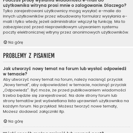
Podczas próby wysłania wiadomości e-mail do
użytkownika witryna prosi mnie o zalogowanie. Dlaczego?
Tylko zarejestrowani użytkownicy mogą wysyłać e-maile do
innych użytkowników przez wbudowany formularz wysyłania e-
maili i tylko wtedy, jeżeli administrator włączył tę funkcję. Ma to
zabezpieczać przed nieprawidłowym używaniem systemu
poczty elektronicznej witryny przez anonimowych użytkowników.
Na górę
Problemy z pisaniem
Jak utworzyć nowy temat na forum lub wysłać odpowiedź
w temacie?
Aby utworzyć nowy temat na forum, należy nacisnąć przycisk
„Nowy temat”, aby odpowiedzieć w temacie, nacisnąć przycisk
„Odpowiedz”. Być może, że przed publikowaniem wiadomości
trzeba będzie się zarejestrować. Na dole strony forum lub
strony tematów jest wyświetlana lista uprawnień użytkownika na
każdym forum. Na przykład: Możesz tworzyć nowe tematy,
Możesz dodawać załączniki itp.
Na górę