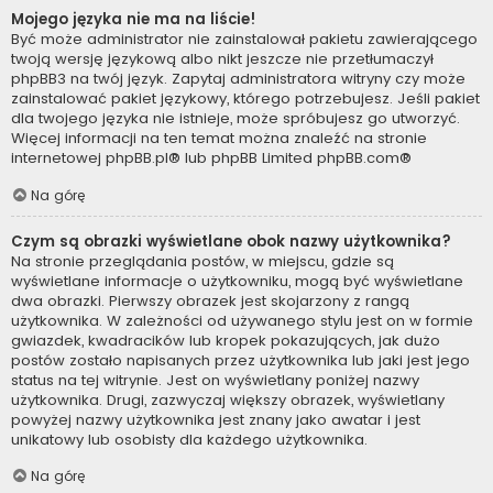
Mojego języka nie ma na liście!
Być może administrator nie zainstalował pakietu zawierającego
twoją wersję językową albo nikt jeszcze nie przetłumaczył
phpBB3 na twój język. Zapytaj administratora witryny czy może
zainstalować pakiet językowy, którego potrzebujesz. Jeśli pakiet
dla twojego języka nie istnieje, może spróbujesz go utworzyć.
Więcej informacji na ten temat można znaleźć na stronie
internetowej
phpBB.pl
® lub phpBB Limited
phpBB.com
®
Na górę
Czym są obrazki wyświetlane obok nazwy użytkownika?
Na stronie przeglądania postów, w miejscu, gdzie są
wyświetlane informacje o użytkowniku, mogą być wyświetlane
dwa obrazki. Pierwszy obrazek jest skojarzony z rangą
użytkownika. W zależności od używanego stylu jest on w formie
gwiazdek, kwadracików lub kropek pokazujących, jak dużo
postów zostało napisanych przez użytkownika lub jaki jest jego
status na tej witrynie. Jest on wyświetlany poniżej nazwy
użytkownika. Drugi, zazwyczaj większy obrazek, wyświetlany
powyżej nazwy użytkownika jest znany jako awatar i jest
unikatowy lub osobisty dla każdego użytkownika.
Na górę