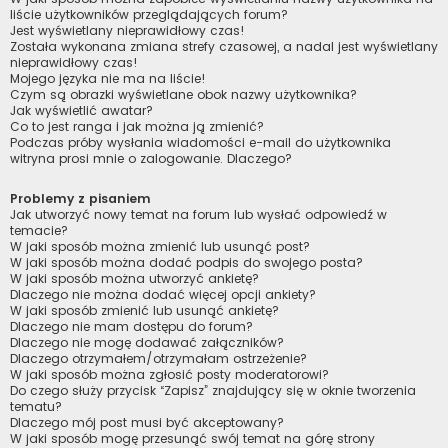
liście użytkowników przeglądających forum?
Jest wyświetlany nieprawidłowy czas!
Została wykonana zmiana strefy czasowej, a nadal jest wyświetlany
nieprawidłowy czas!
Mojego języka nie ma na liście!
Czym są obrazki wyświetlane obok nazwy użytkownika?
Jak wyświetlić awatar?
Co to jest ranga i jak można ją zmienić?
Podczas próby wysłania wiadomości e-mail do użytkownika
witryna prosi mnie o zalogowanie. Dlaczego?
Problemy z pisaniem
Jak utworzyć nowy temat na forum lub wysłać odpowiedź w
temacie?
W jaki sposób można zmienić lub usunąć post?
W jaki sposób można dodać podpis do swojego posta?
W jaki sposób można utworzyć ankietę?
Dlaczego nie można dodać więcej opcji ankiety?
W jaki sposób zmienić lub usunąć ankietę?
Dlaczego nie mam dostępu do forum?
Dlaczego nie mogę dodawać załączników?
Dlaczego otrzymałem/otrzymałam ostrzeżenie?
W jaki sposób można zgłosić posty moderatorowi?
Do czego służy przycisk “Zapisz” znajdujący się w oknie tworzenia
tematu?
Dlaczego mój post musi być akceptowany?
W jaki sposób mogę przesunąć swój temat na górę strony