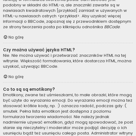
podobny w składni do HTML-a, ale znaczniki zawarte są w
nawiasach kwadratowych [przykład] zamiast w używanych w
HTML-u nawiasach ostrych <przykład>. Aby uzyskać więcej
informacji o BBCode, zapoznaj się z przewodnikiem dostępnym
ze strony tworzenia posta po kliknięciu odnośnika
BBCode
.
Na górę
Czy można używać języka HTML?
Nie. Nie można używać i przetwarzać znaczników HTML na tej
witrynie. Większość formatowania, które dostarcza HTML, można
uzyskać, używając BBCode.
Na górę
Co to są są emotikony?
Emotikony, zwane też uśmieszkami, to małe obrazki, które mogą
być użyte do wyrażania emocji. Do wyrażania emocji można też
stosować krótkie kody, np. :) oznacza radość, podczas gdy :(
smutek. Pełna lista emotikon jest dostępna z poziomu
formularza tworzenia wiadomości. Nie należy jednak
nadmiernie używać emotikon, gdyż mogą spowodować, że post
stanie się nieczytelny i moderator może podjąć decyzję o ich
usunięciu bądź też usunięciu całego posta. Administrator witryny