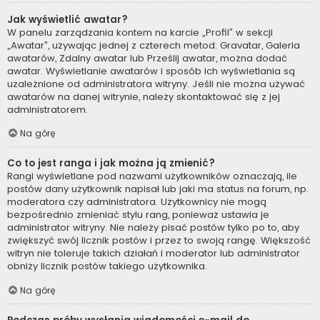
Jak wyświetlić awatar?
W panelu zarządzania kontem na karcie „Profil” w sekcji
„Awatar”, używając jednej z czterech metod: Gravatar, Galeria
awatarów, Zdalny awatar lub Prześlij awatar, można dodać
awatar. Wyświetlanie awatarów i sposób ich wyświetlania są
uzależnione od administratora witryny. Jeśli nie można używać
awatarów na danej witrynie, należy skontaktować się z jej
administratorem.
Na górę
Co to jest ranga i jak można ją zmienić?
Rangi wyświetlane pod nazwami użytkowników oznaczają, ile
postów dany użytkownik napisał lub jaki ma status na forum, np.
moderatora czy administratora. Użytkownicy nie mogą
bezpośrednio zmieniać stylu rang, ponieważ ustawia je
administrator witryny. Nie należy pisać postów tylko po to, aby
zwiększyć swój licznik postów i przez to swoją rangę. Większość
witryn nie toleruje takich działań i moderator lub administrator
obniży licznik postów takiego użytkownika.
Na górę