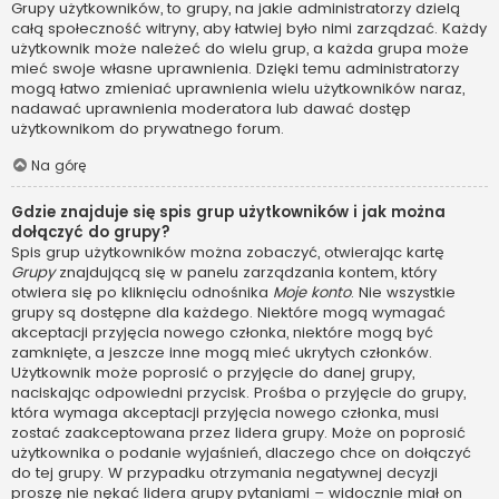
Grupy użytkowników, to grupy, na jakie administratorzy dzielą
całą społeczność witryny, aby łatwiej było nimi zarządzać. Każdy
użytkownik może należeć do wielu grup, a każda grupa może
mieć swoje własne uprawnienia. Dzięki temu administratorzy
mogą łatwo zmieniać uprawnienia wielu użytkowników naraz,
nadawać uprawnienia moderatora lub dawać dostęp
użytkownikom do prywatnego forum.
Na górę
Gdzie znajduje się spis grup użytkowników i jak można
dołączyć do grupy?
Spis grup użytkowników można zobaczyć, otwierając kartę
Grupy
znajdującą się w panelu zarządzania kontem, który
otwiera się po kliknięciu odnośnika
Moje konto
. Nie wszystkie
grupy są dostępne dla każdego. Niektóre mogą wymagać
akceptacji przyjęcia nowego członka, niektóre mogą być
zamknięte, a jeszcze inne mogą mieć ukrytych członków.
Użytkownik może poprosić o przyjęcie do danej grupy,
naciskając odpowiedni przycisk. Prośba o przyjęcie do grupy,
która wymaga akceptacji przyjęcia nowego członka, musi
zostać zaakceptowana przez lidera grupy. Może on poprosić
użytkownika o podanie wyjaśnień, dlaczego chce on dołączyć
do tej grupy. W przypadku otrzymania negatywnej decyzji
proszę nie nękać lidera grupy pytaniami – widocznie miał on