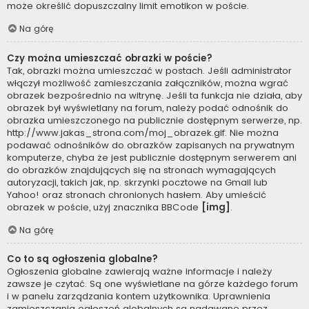
może określić dopuszczalny limit emotikon w poście.
Na górę
Czy można umieszczać obrazki w poście?
Tak, obrazki można umieszczać w postach. Jeśli administrator
włączył możliwość zamieszczania załączników, można wgrać
obrazek bezpośrednio na witrynę. Jeśli ta funkcja nie działa, aby
obrazek był wyświetlany na forum, należy podać odnośnik do
obrazka umieszczonego na publicznie dostępnym serwerze, np.
http://www.jakas_strona.com/moj_obrazek.gif. Nie można
podawać odnośników do obrazków zapisanych na prywatnym
komputerze, chyba że jest publicznie dostępnym serwerem ani
do obrazków znajdujących się na stronach wymagających
autoryzacji, takich jak, np. skrzynki pocztowe na Gmail lub
Yahoo! oraz stronach chronionych hasłem. Aby umieścić
obrazek w poście, użyj znacznika BBCode
[img]
.
Na górę
Co to są ogłoszenia globalne?
Ogłoszenia globalne zawierają ważne informacje i należy
zawsze je czytać. Są one wyświetlane na górze każdego forum
i w panelu zarządzania kontem użytkownika. Uprawnienia
zamieszczania ogłoszeń globalnych są nadawane przez