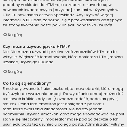
podobny w składni do HTML-a, ale znaczniki zawarte są w
nawiasach kwadratowych [przykład] zamiast w używanych w
HTML-u nawiasach ostrych <przykład>. Aby uzyskać więcej
informacji o BBCode, zapoznaj się z przewodnikiem dostępnym
ze strony tworzenia posta po kliknięciu odnośnika
BBCode
.
Na górę
Czy można używać języka HTML?
Nie. Nie można używać i przetwarzać znaczników HTML na tej
witrynie. Większość formatowania, które dostarcza HTML, można
uzyskać, używając BBCode.
Na górę
Co to są są emotikony?
Emotikony, zwane też uśmieszkami, to małe obrazki, które mogą
być użyte do wyrażania emocji. Do wyrażania emocji można też
stosować krótkie kody, np. :) oznacza radość, podczas gdy :(
smutek. Pełna lista emotikon jest dostępna z poziomu
formularza tworzenia wiadomości. Nie należy jednak
nadmiernie używać emotikon, gdyż mogą spowodować, że post
stanie się nieczytelny i moderator może podjąć decyzję o ich
usunięciu bądź też usunięciu całego posta. Administrator witryny