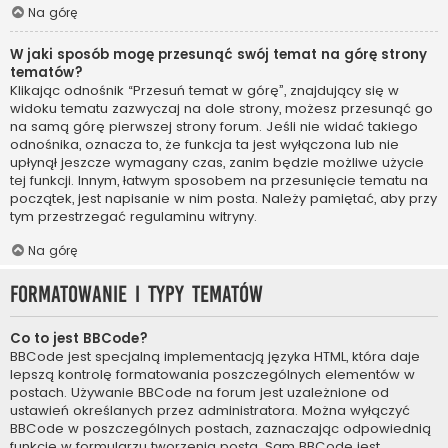
Na górę
W jaki sposób mogę przesunąć swój temat na górę strony
tematów?
Klikając odnośnik “Przesuń temat w górę”, znajdujący się w
widoku tematu zazwyczaj na dole strony, możesz przesunąć go
na samą górę pierwszej strony forum. Jeśli nie widać takiego
odnośnika, oznacza to, że funkcja ta jest wyłączona lub nie
upłynął jeszcze wymagany czas, zanim będzie możliwe użycie
tej funkcji. Innym, łatwym sposobem na przesunięcie tematu na
początek, jest napisanie w nim posta. Należy pamiętać, aby przy
tym przestrzegać regulaminu witryny.
Na górę
Formatowanie i typy tematów
Co to jest BBCode?
BBCode jest specjalną implementacją języka HTML, która daje
lepszą kontrolę formatowania poszczególnych elementów w
postach. Używanie BBCode na forum jest uzależnione od
ustawień określanych przez administratora. Można wyłączyć
BBCode w poszczególnych postach, zaznaczając odpowiednią
funkcję w formularzu tworzenia posta. Sam BBCode jest