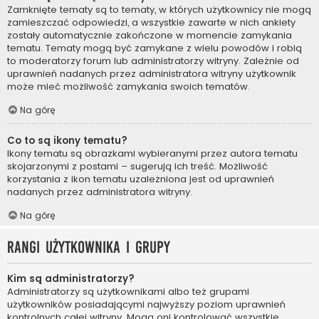
Zamknięte tematy są to tematy, w których użytkownicy nie mogą
zamieszczać odpowiedzi, a wszystkie zawarte w nich ankiety
zostały automatycznie zakończone w momencie zamykania
tematu. Tematy mogą być zamykane z wielu powodów i robią
to moderatorzy forum lub administratorzy witryny. Zależnie od
uprawnień nadanych przez administratora witryny użytkownik
może mieć możliwość zamykania swoich tematów.
Na górę
Co to są ikony tematu?
Ikony tematu są obrazkami wybieranymi przez autora tematu
skojarzonymi z postami – sugerują ich treść. Możliwość
korzystania z ikon tematu uzależniona jest od uprawnień
nadanych przez administratora witryny.
Na górę
Rangi użytkownika i grupy
Kim są administratorzy?
Administratorzy są użytkownikami albo też grupami
użytkowników posiadającymi najwyższy poziom uprawnień
kontrolnych całej witryny. Mogą oni kontrolować wszystkie