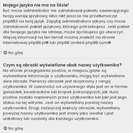
Mojego języka nie ma na liście!
Być może administrator nie zainstalował pakietu zawierającego
twoją wersję językową albo nikt jeszcze nie przetłumaczył
phpBB3 na twój język. Zapytaj administratora witryny czy może
zainstalować pakiet językowy, którego potrzebujesz. Jeśli pakiet
dla twojego języka nie istnieje, może spróbujesz go utworzyć.
Więcej informacji na ten temat można znaleźć na stronie
internetowej
phpBB.pl
® lub phpBB Limited
phpBB.com
®
Na górę
Czym są obrazki wyświetlane obok nazwy użytkownika?
Na stronie przeglądania postów, w miejscu, gdzie są
wyświetlane informacje o użytkowniku, mogą być wyświetlane
dwa obrazki. Pierwszy obrazek jest skojarzony z rangą
użytkownika. W zależności od używanego stylu jest on w formie
gwiazdek, kwadracików lub kropek pokazujących, jak dużo
postów zostało napisanych przez użytkownika lub jaki jest jego
status na tej witrynie. Jest on wyświetlany poniżej nazwy
użytkownika. Drugi, zazwyczaj większy obrazek, wyświetlany
powyżej nazwy użytkownika jest znany jako awatar i jest
unikatowy lub osobisty dla każdego użytkownika.
Na górę