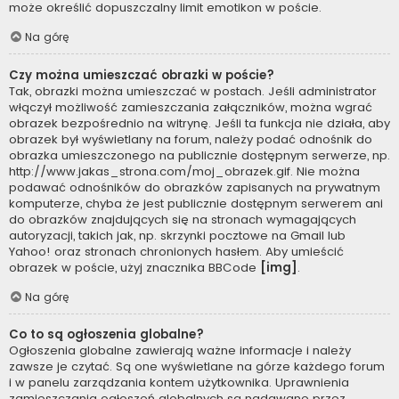
może określić dopuszczalny limit emotikon w poście.
Na górę
Czy można umieszczać obrazki w poście?
Tak, obrazki można umieszczać w postach. Jeśli administrator
włączył możliwość zamieszczania załączników, można wgrać
obrazek bezpośrednio na witrynę. Jeśli ta funkcja nie działa, aby
obrazek był wyświetlany na forum, należy podać odnośnik do
obrazka umieszczonego na publicznie dostępnym serwerze, np.
http://www.jakas_strona.com/moj_obrazek.gif. Nie można
podawać odnośników do obrazków zapisanych na prywatnym
komputerze, chyba że jest publicznie dostępnym serwerem ani
do obrazków znajdujących się na stronach wymagających
autoryzacji, takich jak, np. skrzynki pocztowe na Gmail lub
Yahoo! oraz stronach chronionych hasłem. Aby umieścić
obrazek w poście, użyj znacznika BBCode
[img]
.
Na górę
Co to są ogłoszenia globalne?
Ogłoszenia globalne zawierają ważne informacje i należy
zawsze je czytać. Są one wyświetlane na górze każdego forum
i w panelu zarządzania kontem użytkownika. Uprawnienia
zamieszczania ogłoszeń globalnych są nadawane przez