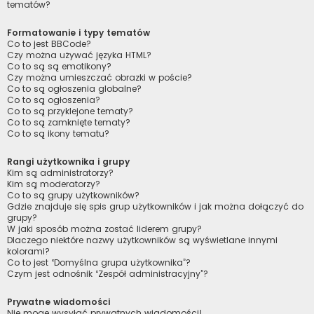
tematów?
Formatowanie i typy tematów
Co to jest BBCode?
Czy można używać języka HTML?
Co to są są emotikony?
Czy można umieszczać obrazki w poście?
Co to są ogłoszenia globalne?
Co to są ogłoszenia?
Co to są przyklejone tematy?
Co to są zamknięte tematy?
Co to są ikony tematu?
Rangi użytkownika i grupy
Kim są administratorzy?
Kim są moderatorzy?
Co to są grupy użytkowników?
Gdzie znajduje się spis grup użytkowników i jak można dołączyć do
grupy?
W jaki sposób można zostać liderem grupy?
Dlaczego niektóre nazwy użytkowników są wyświetlane innymi
kolorami?
Co to jest “Domyślna grupa użytkownika”?
Czym jest odnośnik “Zespół administracyjny”?
Prywatne wiadomości
Nie mogę wysyłać prywatnych wiadomości!