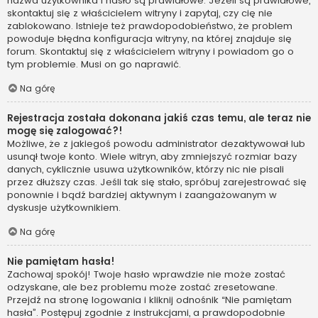
nazwa użytkownika i hasło są prawidłowe. Jeżeli są prawidłowe,
skontaktuj się z właścicielem witryny i zapytaj, czy cię nie
zablokowano. Istnieje też prawdopodobieństwo, że problem
powoduje błędna konfiguracja witryny, na której znajduje się
forum. Skontaktuj się z właścicielem witryny i powiadom go o
tym problemie. Musi on go naprawić.
Na górę
Rejestracja została dokonana jakiś czas temu, ale teraz nie
mogę się zalogować?!
Możliwe, że z jakiegoś powodu administrator dezaktywował lub
usunął twoje konto. Wiele witryn, aby zmniejszyć rozmiar bazy
danych, cyklicznie usuwa użytkowników, którzy nic nie pisali
przez dłuższy czas. Jeśli tak się stało, spróbuj zarejestrować się
ponownie i bądź bardziej aktywnym i zaangażowanym w
dyskusje użytkownikiem.
Na górę
Nie pamiętam hasła!
Zachowaj spokój! Twoje hasło wprawdzie nie może zostać
odzyskane, ale bez problemu może zostać zresetowane.
Przejdź na stronę logowania i kliknij odnośnik “Nie pamiętam
hasła”. Postępuj zgodnie z instrukcjami, a prawdopodobnie