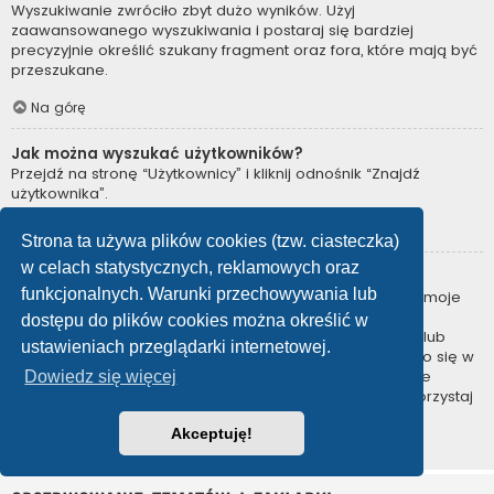
Wyszukiwanie zwróciło zbyt dużo wyników. Użyj
zaawansowanego wyszukiwania i postaraj się bardziej
precyzyjnie określić szukany fragment oraz fora, które mają być
przeszukane.
Na górę
Jak można wyszukać użytkowników?
Przejdź na stronę “Użytkownicy” i kliknij odnośnik “Znajdź
użytkownika”.
Na górę
Strona ta używa plików cookies (tzw. ciasteczka)
w celach statystycznych, reklamowych oraz
W jaki sposób można znaleźć swoje posty i tematy?
funkcjonalnych. Warunki przechowywania lub
Swoje posty można znaleźć, klikając odnośnik “Wyświetl moje
posty” znajdujący się w panelu zarządzania kontem lub
dostępu do plików cookies można określić w
odnośnik “Posty użytkownika” na stronie swojego profilu lub
ustawieniach przeglądarki internetowej.
wybierając „Twoje posty” z menu „Więcej…” znajdującego się w
górnym lewym rogu witryny. Jeśli chcesz wyszukać swoje
Dowiedz się więcej
tematy, użyj strony wyszukiwania zaawansowanego i skorzystaj
z odpowiednich funkcji.
Akceptuję!
Na górę