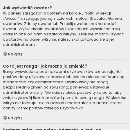
Jak wyświetlić awatar?
W panelu zarządzania kontem na karcie „Profil” w sekcji
„Awatar”, używając jednej z czterech metod: Gravatar, Galeria
awatarów, Zdalny awatar lub Prześlij awatar, można dodać
awatar. Wyświetlanie awatarów i sposób ich wyświetlania są
uzależnione od administratora witryny. Jeśli nie można używać
awatarów na danej witrynie, należy skontaktować się z jej
administratorem.
Na górę
Co to jest ranga i jak można ją zmienić?
Rangi wyświetlane pod nazwami użytkowników oznaczają, ile
postów dany użytkownik napisał lub jaki ma status na forum, np.
moderatora czy administratora. Użytkownicy nie mogą
bezpośrednio zmieniać stylu rang, ponieważ ustawia je
administrator witryny. Nie należy pisać postów tylko po to, aby
zwiększyć swój licznik postów i przez to swoją rangę. Większość
witryn nie toleruje takich działań i moderator lub administrator
obniży licznik postów takiego użytkownika.
Na górę