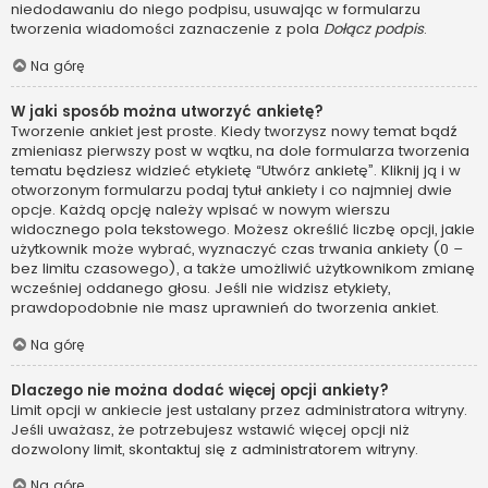
niedodawaniu do niego podpisu, usuwając w formularzu
tworzenia wiadomości zaznaczenie z pola
Dołącz podpis
.
Na górę
W jaki sposób można utworzyć ankietę?
Tworzenie ankiet jest proste. Kiedy tworzysz nowy temat bądź
zmieniasz pierwszy post w wątku, na dole formularza tworzenia
tematu będziesz widzieć etykietę “Utwórz ankietę”. Kliknij ją i w
otworzonym formularzu podaj tytuł ankiety i co najmniej dwie
opcje. Każdą opcję należy wpisać w nowym wierszu
widocznego pola tekstowego. Możesz określić liczbę opcji, jakie
użytkownik może wybrać, wyznaczyć czas trwania ankiety (0 –
bez limitu czasowego), a także umożliwić użytkownikom zmianę
wcześniej oddanego głosu. Jeśli nie widzisz etykiety,
prawdopodobnie nie masz uprawnień do tworzenia ankiet.
Na górę
Dlaczego nie można dodać więcej opcji ankiety?
Limit opcji w ankiecie jest ustalany przez administratora witryny.
Jeśli uważasz, że potrzebujesz wstawić więcej opcji niż
dozwolony limit, skontaktuj się z administratorem witryny.
Na górę