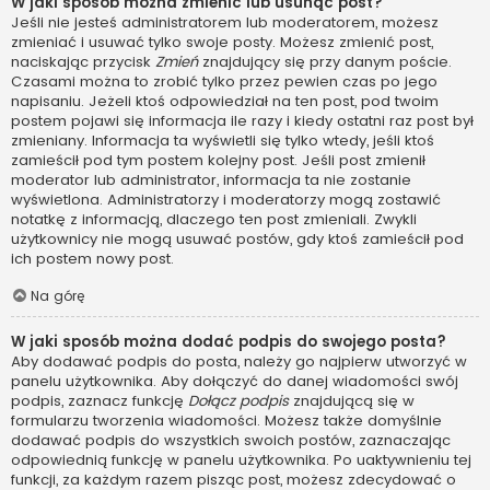
W jaki sposób można zmienić lub usunąć post?
Jeśli nie jesteś administratorem lub moderatorem, możesz
zmieniać i usuwać tylko swoje posty. Możesz zmienić post,
naciskając przycisk
Zmień
znajdujący się przy danym poście.
Czasami można to zrobić tylko przez pewien czas po jego
napisaniu. Jeżeli ktoś odpowiedział na ten post, pod twoim
postem pojawi się informacja ile razy i kiedy ostatni raz post był
zmieniany. Informacja ta wyświetli się tylko wtedy, jeśli ktoś
zamieścił pod tym postem kolejny post. Jeśli post zmienił
moderator lub administrator, informacja ta nie zostanie
wyświetlona. Administratorzy i moderatorzy mogą zostawić
notatkę z informacją, dlaczego ten post zmieniali. Zwykli
użytkownicy nie mogą usuwać postów, gdy ktoś zamieścił pod
ich postem nowy post.
Na górę
W jaki sposób można dodać podpis do swojego posta?
Aby dodawać podpis do posta, należy go najpierw utworzyć w
panelu użytkownika. Aby dołączyć do danej wiadomości swój
podpis, zaznacz funkcję
Dołącz podpis
znajdującą się w
formularzu tworzenia wiadomości. Możesz także domyślnie
dodawać podpis do wszystkich swoich postów, zaznaczając
odpowiednią funkcję w panelu użytkownika. Po uaktywnieniu tej
funkcji, za każdym razem pisząc post, możesz zdecydować o