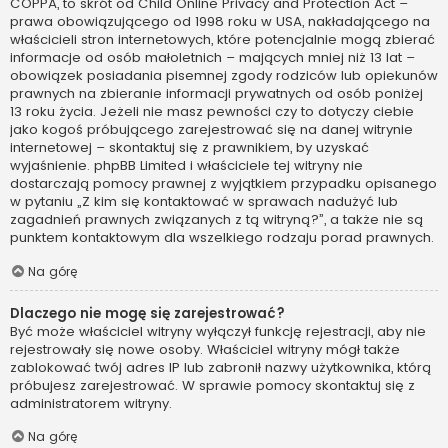
COPPA, to skrót od Child Online Privacy and Protection Act –
prawa obowiązującego od 1998 roku w USA, nakładającego na
właścicieli stron internetowych, które potencjalnie mogą zbierać
informacje od osób małoletnich – mających mniej niż 13 lat –
obowiązek posiadania pisemnej zgody rodziców lub opiekunów
prawnych na zbieranie informacji prywatnych od osób poniżej
13 roku życia. Jeżeli nie masz pewności czy to dotyczy ciebie
jako kogoś próbującego zarejestrować się na danej witrynie
internetowej – skontaktuj się z prawnikiem, by uzyskać
wyjaśnienie. phpBB Limited i właściciele tej witryny nie
dostarczają pomocy prawnej z wyjątkiem przypadku opisanego
w pytaniu „Z kim się kontaktować w sprawach nadużyć lub
zagadnień prawnych związanych z tą witryną?”, a także nie są
punktem kontaktowym dla wszelkiego rodzaju porad prawnych.
Na górę
Dlaczego nie mogę się zarejestrować?
Być może właściciel witryny wyłączył funkcję rejestracji, aby nie
rejestrowały się nowe osoby. Właściciel witryny mógł także
zablokować twój adres IP lub zabronił nazwy użytkownika, którą
próbujesz zarejestrować. W sprawie pomocy skontaktuj się z
administratorem witryny.
Na górę