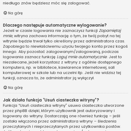
niedługo znów będziesz móc się zalogować.
Na górę
Dlaczego następuje automatyczne wylogowanie?
Jeżeli w czasie logowania nie zaznaczysz funkcji
Zapamiętaj
mnie
, witryna zachowa informację o tym, że twój pobyt na tej
witrynie będzie trwał tylko określony przez administratora czas.
Zapobiega to niewłaściwemu użyciu twojego konta przez kogoś
innego. Aby pozostać zalogowanym/zalogowaną, podczas
logowania zaznacz funkcję
Loguj mnie automatycznie
. Jest to
niezalecane, jeżeli korzystasz z witryny z ogólnie dostępnego
komputera, np. w bibliotece, kawiarence internetowej, sali
komputerowej w szkole lub na uczelni itp. Jeśli nie widzisz tej
funkcji, oznacza to, że administrator ją wyłączył.
Na górę
Jak działa funkcja “Usuń ciasteczka witryny”?
Funkcja “Usuń ciasteczka witryny” usuwa ciasteczka utworzone
przez phpBB dzięki, którym użytkownik jest autoryzowany i
logowany do witryny. Dostarczają one również funkcję – jeśli
została włączona przez administratora witryny – śledzenia
przeczytanych i nieprzeczytanych przez użytkownika postów.