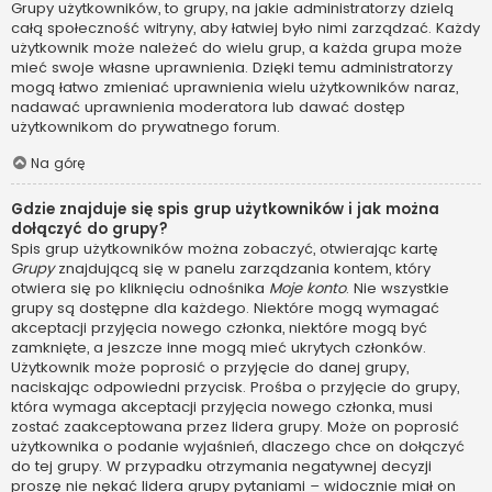
Grupy użytkowników, to grupy, na jakie administratorzy dzielą
całą społeczność witryny, aby łatwiej było nimi zarządzać. Każdy
użytkownik może należeć do wielu grup, a każda grupa może
mieć swoje własne uprawnienia. Dzięki temu administratorzy
mogą łatwo zmieniać uprawnienia wielu użytkowników naraz,
nadawać uprawnienia moderatora lub dawać dostęp
użytkownikom do prywatnego forum.
Na górę
Gdzie znajduje się spis grup użytkowników i jak można
dołączyć do grupy?
Spis grup użytkowników można zobaczyć, otwierając kartę
Grupy
znajdującą się w panelu zarządzania kontem, który
otwiera się po kliknięciu odnośnika
Moje konto
. Nie wszystkie
grupy są dostępne dla każdego. Niektóre mogą wymagać
akceptacji przyjęcia nowego członka, niektóre mogą być
zamknięte, a jeszcze inne mogą mieć ukrytych członków.
Użytkownik może poprosić o przyjęcie do danej grupy,
naciskając odpowiedni przycisk. Prośba o przyjęcie do grupy,
która wymaga akceptacji przyjęcia nowego członka, musi
zostać zaakceptowana przez lidera grupy. Może on poprosić
użytkownika o podanie wyjaśnień, dlaczego chce on dołączyć
do tej grupy. W przypadku otrzymania negatywnej decyzji
proszę nie nękać lidera grupy pytaniami – widocznie miał on