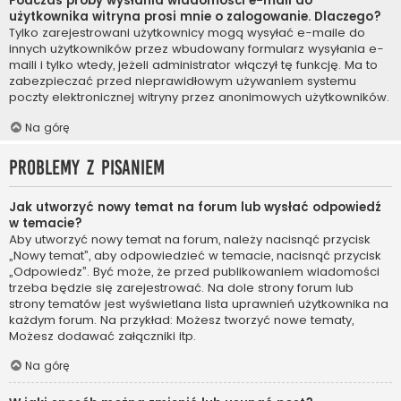
Podczas próby wysłania wiadomości e-mail do
użytkownika witryna prosi mnie o zalogowanie. Dlaczego?
Tylko zarejestrowani użytkownicy mogą wysyłać e-maile do
innych użytkowników przez wbudowany formularz wysyłania e-
maili i tylko wtedy, jeżeli administrator włączył tę funkcję. Ma to
zabezpieczać przed nieprawidłowym używaniem systemu
poczty elektronicznej witryny przez anonimowych użytkowników.
Na górę
Problemy z pisaniem
Jak utworzyć nowy temat na forum lub wysłać odpowiedź
w temacie?
Aby utworzyć nowy temat na forum, należy nacisnąć przycisk
„Nowy temat”, aby odpowiedzieć w temacie, nacisnąć przycisk
„Odpowiedz”. Być może, że przed publikowaniem wiadomości
trzeba będzie się zarejestrować. Na dole strony forum lub
strony tematów jest wyświetlana lista uprawnień użytkownika na
każdym forum. Na przykład: Możesz tworzyć nowe tematy,
Możesz dodawać załączniki itp.
Na górę