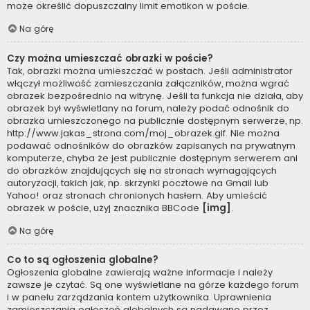
może określić dopuszczalny limit emotikon w poście.
Na górę
Czy można umieszczać obrazki w poście?
Tak, obrazki można umieszczać w postach. Jeśli administrator
włączył możliwość zamieszczania załączników, można wgrać
obrazek bezpośrednio na witrynę. Jeśli ta funkcja nie działa, aby
obrazek był wyświetlany na forum, należy podać odnośnik do
obrazka umieszczonego na publicznie dostępnym serwerze, np.
http://www.jakas_strona.com/moj_obrazek.gif. Nie można
podawać odnośników do obrazków zapisanych na prywatnym
komputerze, chyba że jest publicznie dostępnym serwerem ani
do obrazków znajdujących się na stronach wymagających
autoryzacji, takich jak, np. skrzynki pocztowe na Gmail lub
Yahoo! oraz stronach chronionych hasłem. Aby umieścić
obrazek w poście, użyj znacznika BBCode
[img]
.
Na górę
Co to są ogłoszenia globalne?
Ogłoszenia globalne zawierają ważne informacje i należy
zawsze je czytać. Są one wyświetlane na górze każdego forum
i w panelu zarządzania kontem użytkownika. Uprawnienia
zamieszczania ogłoszeń globalnych są nadawane przez