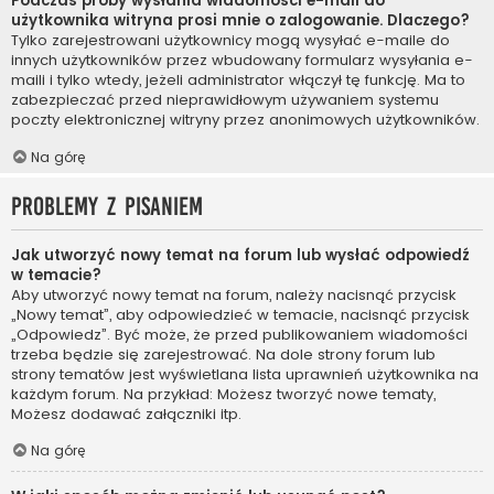
Podczas próby wysłania wiadomości e-mail do
użytkownika witryna prosi mnie o zalogowanie. Dlaczego?
Tylko zarejestrowani użytkownicy mogą wysyłać e-maile do
innych użytkowników przez wbudowany formularz wysyłania e-
maili i tylko wtedy, jeżeli administrator włączył tę funkcję. Ma to
zabezpieczać przed nieprawidłowym używaniem systemu
poczty elektronicznej witryny przez anonimowych użytkowników.
Na górę
Problemy z pisaniem
Jak utworzyć nowy temat na forum lub wysłać odpowiedź
w temacie?
Aby utworzyć nowy temat na forum, należy nacisnąć przycisk
„Nowy temat”, aby odpowiedzieć w temacie, nacisnąć przycisk
„Odpowiedz”. Być może, że przed publikowaniem wiadomości
trzeba będzie się zarejestrować. Na dole strony forum lub
strony tematów jest wyświetlana lista uprawnień użytkownika na
każdym forum. Na przykład: Możesz tworzyć nowe tematy,
Możesz dodawać załączniki itp.
Na górę