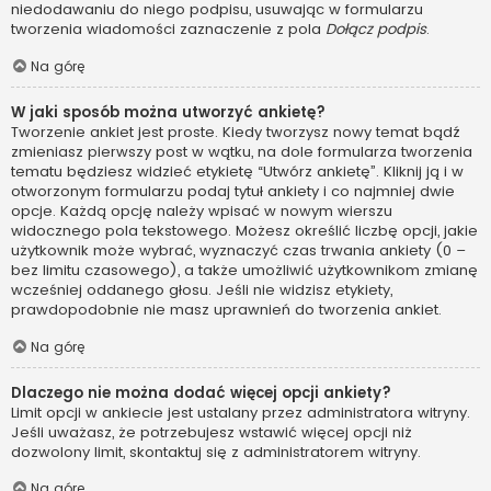
niedodawaniu do niego podpisu, usuwając w formularzu
tworzenia wiadomości zaznaczenie z pola
Dołącz podpis
.
Na górę
W jaki sposób można utworzyć ankietę?
Tworzenie ankiet jest proste. Kiedy tworzysz nowy temat bądź
zmieniasz pierwszy post w wątku, na dole formularza tworzenia
tematu będziesz widzieć etykietę “Utwórz ankietę”. Kliknij ją i w
otworzonym formularzu podaj tytuł ankiety i co najmniej dwie
opcje. Każdą opcję należy wpisać w nowym wierszu
widocznego pola tekstowego. Możesz określić liczbę opcji, jakie
użytkownik może wybrać, wyznaczyć czas trwania ankiety (0 –
bez limitu czasowego), a także umożliwić użytkownikom zmianę
wcześniej oddanego głosu. Jeśli nie widzisz etykiety,
prawdopodobnie nie masz uprawnień do tworzenia ankiet.
Na górę
Dlaczego nie można dodać więcej opcji ankiety?
Limit opcji w ankiecie jest ustalany przez administratora witryny.
Jeśli uważasz, że potrzebujesz wstawić więcej opcji niż
dozwolony limit, skontaktuj się z administratorem witryny.
Na górę