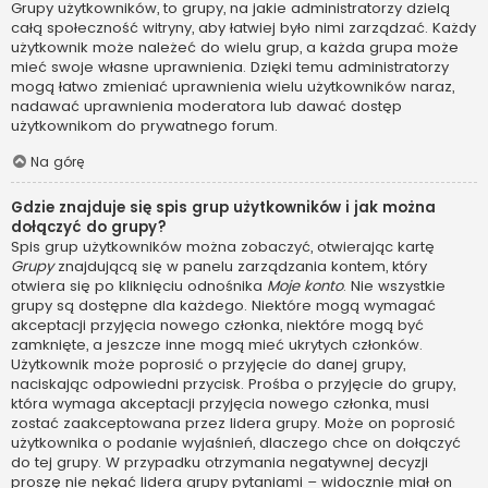
Grupy użytkowników, to grupy, na jakie administratorzy dzielą
całą społeczność witryny, aby łatwiej było nimi zarządzać. Każdy
użytkownik może należeć do wielu grup, a każda grupa może
mieć swoje własne uprawnienia. Dzięki temu administratorzy
mogą łatwo zmieniać uprawnienia wielu użytkowników naraz,
nadawać uprawnienia moderatora lub dawać dostęp
użytkownikom do prywatnego forum.
Na górę
Gdzie znajduje się spis grup użytkowników i jak można
dołączyć do grupy?
Spis grup użytkowników można zobaczyć, otwierając kartę
Grupy
znajdującą się w panelu zarządzania kontem, który
otwiera się po kliknięciu odnośnika
Moje konto
. Nie wszystkie
grupy są dostępne dla każdego. Niektóre mogą wymagać
akceptacji przyjęcia nowego członka, niektóre mogą być
zamknięte, a jeszcze inne mogą mieć ukrytych członków.
Użytkownik może poprosić o przyjęcie do danej grupy,
naciskając odpowiedni przycisk. Prośba o przyjęcie do grupy,
która wymaga akceptacji przyjęcia nowego członka, musi
zostać zaakceptowana przez lidera grupy. Może on poprosić
użytkownika o podanie wyjaśnień, dlaczego chce on dołączyć
do tej grupy. W przypadku otrzymania negatywnej decyzji
proszę nie nękać lidera grupy pytaniami – widocznie miał on