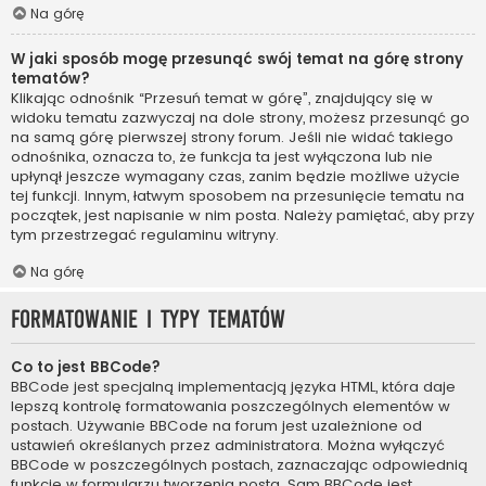
Na górę
W jaki sposób mogę przesunąć swój temat na górę strony
tematów?
Klikając odnośnik “Przesuń temat w górę”, znajdujący się w
widoku tematu zazwyczaj na dole strony, możesz przesunąć go
na samą górę pierwszej strony forum. Jeśli nie widać takiego
odnośnika, oznacza to, że funkcja ta jest wyłączona lub nie
upłynął jeszcze wymagany czas, zanim będzie możliwe użycie
tej funkcji. Innym, łatwym sposobem na przesunięcie tematu na
początek, jest napisanie w nim posta. Należy pamiętać, aby przy
tym przestrzegać regulaminu witryny.
Na górę
Formatowanie i typy tematów
Co to jest BBCode?
BBCode jest specjalną implementacją języka HTML, która daje
lepszą kontrolę formatowania poszczególnych elementów w
postach. Używanie BBCode na forum jest uzależnione od
ustawień określanych przez administratora. Można wyłączyć
BBCode w poszczególnych postach, zaznaczając odpowiednią
funkcję w formularzu tworzenia posta. Sam BBCode jest