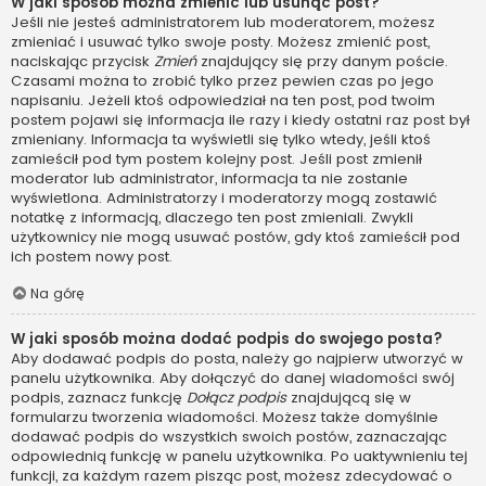
W jaki sposób można zmienić lub usunąć post?
Jeśli nie jesteś administratorem lub moderatorem, możesz
zmieniać i usuwać tylko swoje posty. Możesz zmienić post,
naciskając przycisk
Zmień
znajdujący się przy danym poście.
Czasami można to zrobić tylko przez pewien czas po jego
napisaniu. Jeżeli ktoś odpowiedział na ten post, pod twoim
postem pojawi się informacja ile razy i kiedy ostatni raz post był
zmieniany. Informacja ta wyświetli się tylko wtedy, jeśli ktoś
zamieścił pod tym postem kolejny post. Jeśli post zmienił
moderator lub administrator, informacja ta nie zostanie
wyświetlona. Administratorzy i moderatorzy mogą zostawić
notatkę z informacją, dlaczego ten post zmieniali. Zwykli
użytkownicy nie mogą usuwać postów, gdy ktoś zamieścił pod
ich postem nowy post.
Na górę
W jaki sposób można dodać podpis do swojego posta?
Aby dodawać podpis do posta, należy go najpierw utworzyć w
panelu użytkownika. Aby dołączyć do danej wiadomości swój
podpis, zaznacz funkcję
Dołącz podpis
znajdującą się w
formularzu tworzenia wiadomości. Możesz także domyślnie
dodawać podpis do wszystkich swoich postów, zaznaczając
odpowiednią funkcję w panelu użytkownika. Po uaktywnieniu tej
funkcji, za każdym razem pisząc post, możesz zdecydować o