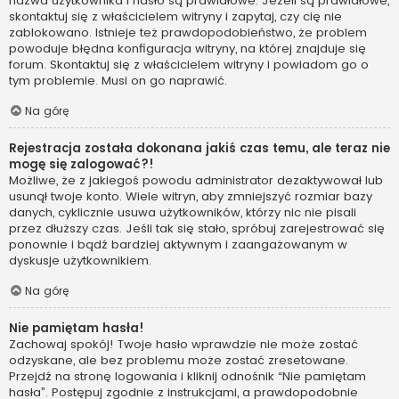
nazwa użytkownika i hasło są prawidłowe. Jeżeli są prawidłowe,
skontaktuj się z właścicielem witryny i zapytaj, czy cię nie
zablokowano. Istnieje też prawdopodobieństwo, że problem
powoduje błędna konfiguracja witryny, na której znajduje się
forum. Skontaktuj się z właścicielem witryny i powiadom go o
tym problemie. Musi on go naprawić.
Na górę
Rejestracja została dokonana jakiś czas temu, ale teraz nie
mogę się zalogować?!
Możliwe, że z jakiegoś powodu administrator dezaktywował lub
usunął twoje konto. Wiele witryn, aby zmniejszyć rozmiar bazy
danych, cyklicznie usuwa użytkowników, którzy nic nie pisali
przez dłuższy czas. Jeśli tak się stało, spróbuj zarejestrować się
ponownie i bądź bardziej aktywnym i zaangażowanym w
dyskusje użytkownikiem.
Na górę
Nie pamiętam hasła!
Zachowaj spokój! Twoje hasło wprawdzie nie może zostać
odzyskane, ale bez problemu może zostać zresetowane.
Przejdź na stronę logowania i kliknij odnośnik “Nie pamiętam
hasła”. Postępuj zgodnie z instrukcjami, a prawdopodobnie