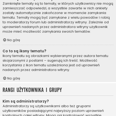
Zamknięte tematy są to tematy, w których użytkownicy nie mogą
zamieszczać odpowiedzi, a wszystkie zawarte w nich ankiety
zostały automatycznie zakończone w momencie zamykania
tematu. Tematy mogą być zamykane z wielu powodów i robią
to moderatorzy forum lub administratorzy witryny. Zależnie od
uprawnień nadanych przez administratora witryny użytkownik
może mieć możliwość zamykania swoich tematów.
Na górę
Co to są ikony tematu?
Ikony tematu są obrazkami wybieranymi przez autora tematu
skojarzonymi z postami – sugerują ich treść. Możliwość
korzystania z ikon tematu uzależniona jest od uprawnień
nadanych przez administratora witryny.
Na górę
Rangi użytkownika i grupy
Kim są administratorzy?
Administratorzy są użytkownikami albo też grupami
użytkowników posiadającymi najwyższy poziom uprawnień
kontrolnych całej witryny. Mogą oni kontrolować wszystkie