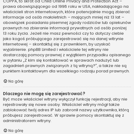
COPPA, to skrót od Child Online Privacy and Protection Act –
prawa obowiązującego od 1998 roku w USA, nakładającego na
właścicieli stron internetowych, które potencjalnie mogą zbierać
informacje od osób małoletnich – mających mniej niż 13 lat –
obowiązek posiadania pisemnej zgody rodziców lub opiekunów
prawnych na zbieranie informacji prywatnych od osób poniżej
13 roku życia. Jeżeli nie masz pewności czy to dotyczy ciebie
jako kogoś próbującego zarejestrować się na danej witrynie
internetowej – skontaktuj się z prawnikiem, by uzyskać
wyjaśnienie. phpBB Limited i właściciele tej witryny nie
dostarczają pomocy prawnej z wyjątkiem przypadku opisanego
w pytaniu „Z kim się kontaktować w sprawach nadużyć lub
zagadnień prawnych związanych z tą witryną?”, a także nie są
punktem kontaktowym dla wszelkiego rodzaju porad prawnych.
Na górę
Dlaczego nie mogę się zarejestrować?
Być może właściciel witryny wyłączył funkcję rejestracji, aby nie
rejestrowały się nowe osoby. Właściciel witryny mógł także
zablokować twój adres IP lub zabronił nazwy użytkownika, którą
próbujesz zarejestrować. W sprawie pomocy skontaktuj się z
administratorem witryny.
Na górę