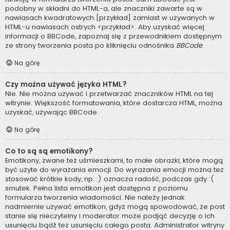
podobny w składni do HTML-a, ale znaczniki zawarte są w
nawiasach kwadratowych [przykład] zamiast w używanych w
HTML-u nawiasach ostrych <przykład>. Aby uzyskać więcej
informacji o BBCode, zapoznaj się z przewodnikiem dostępnym
ze strony tworzenia posta po kliknięciu odnośnika
BBCode
.
Na górę
Czy można używać języka HTML?
Nie. Nie można używać i przetwarzać znaczników HTML na tej
witrynie. Większość formatowania, które dostarcza HTML, można
uzyskać, używając BBCode.
Na górę
Co to są są emotikony?
Emotikony, zwane też uśmieszkami, to małe obrazki, które mogą
być użyte do wyrażania emocji. Do wyrażania emocji można też
stosować krótkie kody, np. :) oznacza radość, podczas gdy :(
smutek. Pełna lista emotikon jest dostępna z poziomu
formularza tworzenia wiadomości. Nie należy jednak
nadmiernie używać emotikon, gdyż mogą spowodować, że post
stanie się nieczytelny i moderator może podjąć decyzję o ich
usunięciu bądź też usunięciu całego posta. Administrator witryny