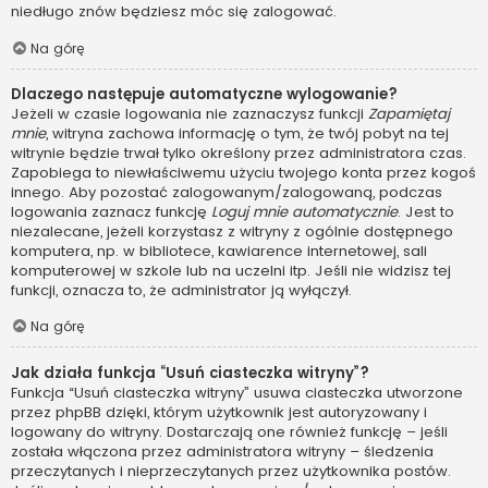
niedługo znów będziesz móc się zalogować.
Na górę
Dlaczego następuje automatyczne wylogowanie?
Jeżeli w czasie logowania nie zaznaczysz funkcji
Zapamiętaj
mnie
, witryna zachowa informację o tym, że twój pobyt na tej
witrynie będzie trwał tylko określony przez administratora czas.
Zapobiega to niewłaściwemu użyciu twojego konta przez kogoś
innego. Aby pozostać zalogowanym/zalogowaną, podczas
logowania zaznacz funkcję
Loguj mnie automatycznie
. Jest to
niezalecane, jeżeli korzystasz z witryny z ogólnie dostępnego
komputera, np. w bibliotece, kawiarence internetowej, sali
komputerowej w szkole lub na uczelni itp. Jeśli nie widzisz tej
funkcji, oznacza to, że administrator ją wyłączył.
Na górę
Jak działa funkcja “Usuń ciasteczka witryny”?
Funkcja “Usuń ciasteczka witryny” usuwa ciasteczka utworzone
przez phpBB dzięki, którym użytkownik jest autoryzowany i
logowany do witryny. Dostarczają one również funkcję – jeśli
została włączona przez administratora witryny – śledzenia
przeczytanych i nieprzeczytanych przez użytkownika postów.