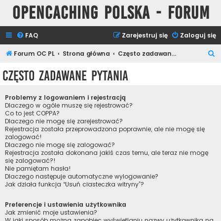
Opencaching Polska - Forum
FAQ
Zarejestruj się
Zaloguj się
S
Forum OC PL
Strona główna
Często zadawane pytania
z
Często zadawane pytania
u
k
Problemy z logowaniem i rejestracją
a
Dlaczego w ogóle muszę się rejestrować?
Co to jest COPPA?
j
Dlaczego nie mogę się zarejestrować?
Rejestracja została przeprowadzona poprawnie, ale nie mogę się
zalogować!
Dlaczego nie mogę się zalogować?
Rejestracja została dokonana jakiś czas temu, ale teraz nie mogę
się zalogować?!
Nie pamiętam hasła!
Dlaczego następuje automatyczne wylogowanie?
Jak działa funkcja “Usuń ciasteczka witryny”?
Preferencje i ustawienia użytkownika
Jak zmienić moje ustawienia?
W jaki sposób można zapobiec wyświetlaniu nazwy użytkownika na