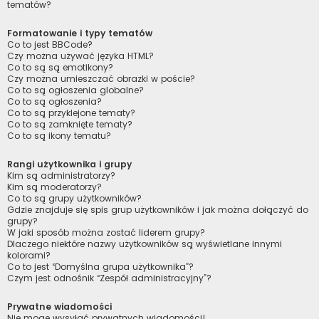
tematów?
Formatowanie i typy tematów
Co to jest BBCode?
Czy można używać języka HTML?
Co to są są emotikony?
Czy można umieszczać obrazki w poście?
Co to są ogłoszenia globalne?
Co to są ogłoszenia?
Co to są przyklejone tematy?
Co to są zamknięte tematy?
Co to są ikony tematu?
Rangi użytkownika i grupy
Kim są administratorzy?
Kim są moderatorzy?
Co to są grupy użytkowników?
Gdzie znajduje się spis grup użytkowników i jak można dołączyć do
grupy?
W jaki sposób można zostać liderem grupy?
Dlaczego niektóre nazwy użytkowników są wyświetlane innymi
kolorami?
Co to jest “Domyślna grupa użytkownika”?
Czym jest odnośnik “Zespół administracyjny”?
Prywatne wiadomości
Nie mogę wysyłać prywatnych wiadomości!