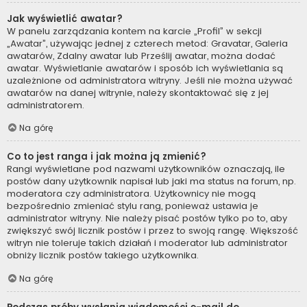
Jak wyświetlić awatar?
W panelu zarządzania kontem na karcie „Profil” w sekcji
„Awatar”, używając jednej z czterech metod: Gravatar, Galeria
awatarów, Zdalny awatar lub Prześlij awatar, można dodać
awatar. Wyświetlanie awatarów i sposób ich wyświetlania są
uzależnione od administratora witryny. Jeśli nie można używać
awatarów na danej witrynie, należy skontaktować się z jej
administratorem.
Na górę
Co to jest ranga i jak można ją zmienić?
Rangi wyświetlane pod nazwami użytkowników oznaczają, ile
postów dany użytkownik napisał lub jaki ma status na forum, np.
moderatora czy administratora. Użytkownicy nie mogą
bezpośrednio zmieniać stylu rang, ponieważ ustawia je
administrator witryny. Nie należy pisać postów tylko po to, aby
zwiększyć swój licznik postów i przez to swoją rangę. Większość
witryn nie toleruje takich działań i moderator lub administrator
obniży licznik postów takiego użytkownika.
Na górę