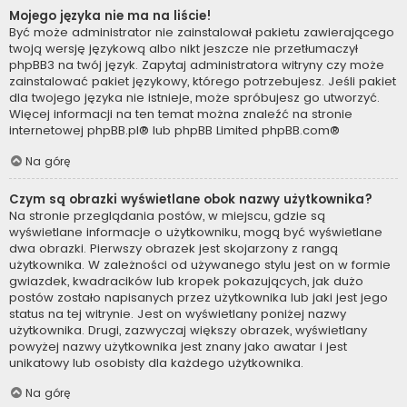
Mojego języka nie ma na liście!
Być może administrator nie zainstalował pakietu zawierającego
twoją wersję językową albo nikt jeszcze nie przetłumaczył
phpBB3 na twój język. Zapytaj administratora witryny czy może
zainstalować pakiet językowy, którego potrzebujesz. Jeśli pakiet
dla twojego języka nie istnieje, może spróbujesz go utworzyć.
Więcej informacji na ten temat można znaleźć na stronie
internetowej
phpBB.pl
® lub phpBB Limited
phpBB.com
®
Na górę
Czym są obrazki wyświetlane obok nazwy użytkownika?
Na stronie przeglądania postów, w miejscu, gdzie są
wyświetlane informacje o użytkowniku, mogą być wyświetlane
dwa obrazki. Pierwszy obrazek jest skojarzony z rangą
użytkownika. W zależności od używanego stylu jest on w formie
gwiazdek, kwadracików lub kropek pokazujących, jak dużo
postów zostało napisanych przez użytkownika lub jaki jest jego
status na tej witrynie. Jest on wyświetlany poniżej nazwy
użytkownika. Drugi, zazwyczaj większy obrazek, wyświetlany
powyżej nazwy użytkownika jest znany jako awatar i jest
unikatowy lub osobisty dla każdego użytkownika.
Na górę