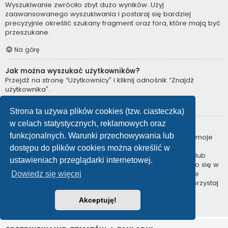
Wyszukiwanie zwróciło zbyt dużo wyników. Użyj
zaawansowanego wyszukiwania i postaraj się bardziej
precyzyjnie określić szukany fragment oraz fora, które mają być
przeszukane.
Na górę
Jak można wyszukać użytkowników?
Przejdź na stronę “Użytkownicy” i kliknij odnośnik “Znajdź
użytkownika”.
Na górę
Strona ta używa plików cookies (tzw. ciasteczka)
w celach statystycznych, reklamowych oraz
W jaki sposób można znaleźć swoje posty i tematy?
funkcjonalnych. Warunki przechowywania lub
Swoje posty można znaleźć, klikając odnośnik “Wyświetl moje
posty” znajdujący się w panelu zarządzania kontem lub
dostępu do plików cookies można określić w
odnośnik “Posty użytkownika” na stronie swojego profilu lub
ustawieniach przeglądarki internetowej.
wybierając „Twoje posty” z menu „Więcej…” znajdującego się w
górnym lewym rogu witryny. Jeśli chcesz wyszukać swoje
Dowiedz się więcej
tematy, użyj strony wyszukiwania zaawansowanego i skorzystaj
z odpowiednich funkcji.
Akceptuję!
Na górę