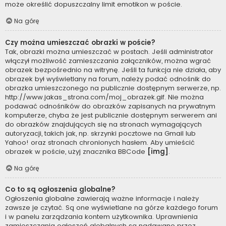
może określić dopuszczalny limit emotikon w poście.
Na górę
Czy można umieszczać obrazki w poście?
Tak, obrazki można umieszczać w postach. Jeśli administrator
włączył możliwość zamieszczania załączników, można wgrać
obrazek bezpośrednio na witrynę. Jeśli ta funkcja nie działa, aby
obrazek był wyświetlany na forum, należy podać odnośnik do
obrazka umieszczonego na publicznie dostępnym serwerze, np.
http://www.jakas_strona.com/moj_obrazek.gif. Nie można
podawać odnośników do obrazków zapisanych na prywatnym
komputerze, chyba że jest publicznie dostępnym serwerem ani
do obrazków znajdujących się na stronach wymagających
autoryzacji, takich jak, np. skrzynki pocztowe na Gmail lub
Yahoo! oraz stronach chronionych hasłem. Aby umieścić
obrazek w poście, użyj znacznika BBCode
[img]
.
Na górę
Co to są ogłoszenia globalne?
Ogłoszenia globalne zawierają ważne informacje i należy
zawsze je czytać. Są one wyświetlane na górze każdego forum
i w panelu zarządzania kontem użytkownika. Uprawnienia
zamieszczania ogłoszeń globalnych są nadawane przez