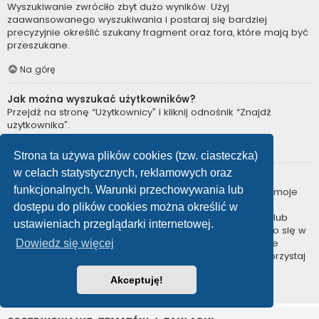
Wyszukiwanie zwróciło zbyt dużo wyników. Użyj
zaawansowanego wyszukiwania i postaraj się bardziej
precyzyjnie określić szukany fragment oraz fora, które mają być
przeszukane.
Na górę
Jak można wyszukać użytkowników?
Przejdź na stronę “Użytkownicy” i kliknij odnośnik “Znajdź
użytkownika”.
Na górę
Strona ta używa plików cookies (tzw. ciasteczka)
w celach statystycznych, reklamowych oraz
W jaki sposób można znaleźć swoje posty i tematy?
funkcjonalnych. Warunki przechowywania lub
Swoje posty można znaleźć, klikając odnośnik “Wyświetl moje
posty” znajdujący się w panelu zarządzania kontem lub
dostępu do plików cookies można określić w
odnośnik “Posty użytkownika” na stronie swojego profilu lub
ustawieniach przeglądarki internetowej.
wybierając „Twoje posty” z menu „Więcej…” znajdującego się w
górnym lewym rogu witryny. Jeśli chcesz wyszukać swoje
Dowiedz się więcej
tematy, użyj strony wyszukiwania zaawansowanego i skorzystaj
z odpowiednich funkcji.
Akceptuję!
Na górę