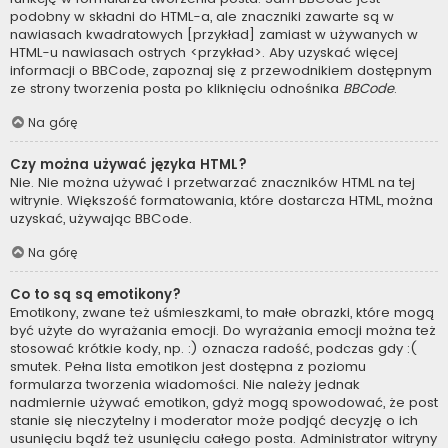
podobny w składni do HTML-a, ale znaczniki zawarte są w
nawiasach kwadratowych [przykład] zamiast w używanych w
HTML-u nawiasach ostrych <przykład>. Aby uzyskać więcej
informacji o BBCode, zapoznaj się z przewodnikiem dostępnym
ze strony tworzenia posta po kliknięciu odnośnika
BBCode
.
Na górę
Czy można używać języka HTML?
Nie. Nie można używać i przetwarzać znaczników HTML na tej
witrynie. Większość formatowania, które dostarcza HTML, można
uzyskać, używając BBCode.
Na górę
Co to są są emotikony?
Emotikony, zwane też uśmieszkami, to małe obrazki, które mogą
być użyte do wyrażania emocji. Do wyrażania emocji można też
stosować krótkie kody, np. :) oznacza radość, podczas gdy :(
smutek. Pełna lista emotikon jest dostępna z poziomu
formularza tworzenia wiadomości. Nie należy jednak
nadmiernie używać emotikon, gdyż mogą spowodować, że post
stanie się nieczytelny i moderator może podjąć decyzję o ich
usunięciu bądź też usunięciu całego posta. Administrator witryny