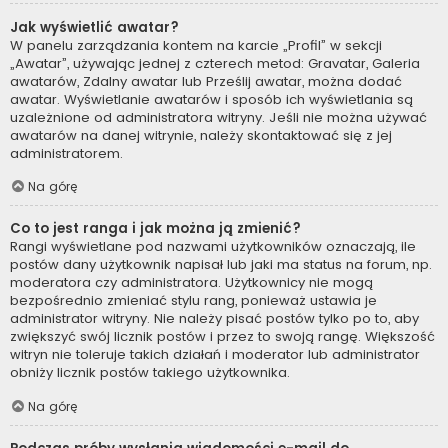
Jak wyświetlić awatar?
W panelu zarządzania kontem na karcie „Profil” w sekcji
„Awatar”, używając jednej z czterech metod: Gravatar, Galeria
awatarów, Zdalny awatar lub Prześlij awatar, można dodać
awatar. Wyświetlanie awatarów i sposób ich wyświetlania są
uzależnione od administratora witryny. Jeśli nie można używać
awatarów na danej witrynie, należy skontaktować się z jej
administratorem.
Na górę
Co to jest ranga i jak można ją zmienić?
Rangi wyświetlane pod nazwami użytkowników oznaczają, ile
postów dany użytkownik napisał lub jaki ma status na forum, np.
moderatora czy administratora. Użytkownicy nie mogą
bezpośrednio zmieniać stylu rang, ponieważ ustawia je
administrator witryny. Nie należy pisać postów tylko po to, aby
zwiększyć swój licznik postów i przez to swoją rangę. Większość
witryn nie toleruje takich działań i moderator lub administrator
obniży licznik postów takiego użytkownika.
Na górę