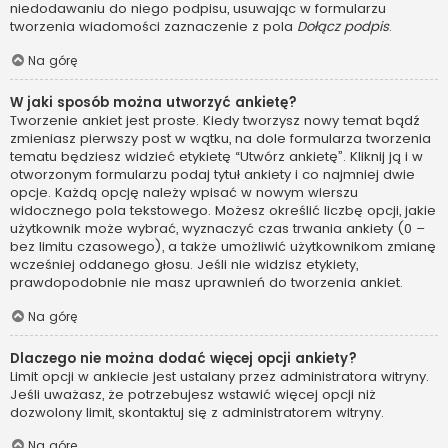
niedodawaniu do niego podpisu, usuwając w formularzu
tworzenia wiadomości zaznaczenie z pola
Dołącz podpis
.
Na górę
W jaki sposób można utworzyć ankietę?
Tworzenie ankiet jest proste. Kiedy tworzysz nowy temat bądź
zmieniasz pierwszy post w wątku, na dole formularza tworzenia
tematu będziesz widzieć etykietę “Utwórz ankietę”. Kliknij ją i w
otworzonym formularzu podaj tytuł ankiety i co najmniej dwie
opcje. Każdą opcję należy wpisać w nowym wierszu
widocznego pola tekstowego. Możesz określić liczbę opcji, jakie
użytkownik może wybrać, wyznaczyć czas trwania ankiety (0 –
bez limitu czasowego), a także umożliwić użytkownikom zmianę
wcześniej oddanego głosu. Jeśli nie widzisz etykiety,
prawdopodobnie nie masz uprawnień do tworzenia ankiet.
Na górę
Dlaczego nie można dodać więcej opcji ankiety?
Limit opcji w ankiecie jest ustalany przez administratora witryny.
Jeśli uważasz, że potrzebujesz wstawić więcej opcji niż
dozwolony limit, skontaktuj się z administratorem witryny.
Na górę