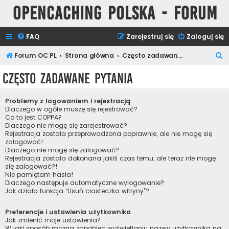
Opencaching Polska - Forum
FAQ
Zarejestruj się
Zaloguj się
S
Forum OC PL
Strona główna
Często zadawane pytania
z
Często zadawane pytania
u
k
Problemy z logowaniem i rejestracją
a
Dlaczego w ogóle muszę się rejestrować?
Co to jest COPPA?
j
Dlaczego nie mogę się zarejestrować?
Rejestracja została przeprowadzona poprawnie, ale nie mogę się
zalogować!
Dlaczego nie mogę się zalogować?
Rejestracja została dokonana jakiś czas temu, ale teraz nie mogę
się zalogować?!
Nie pamiętam hasła!
Dlaczego następuje automatyczne wylogowanie?
Jak działa funkcja “Usuń ciasteczka witryny”?
Preferencje i ustawienia użytkownika
Jak zmienić moje ustawienia?
W jaki sposób można zapobiec wyświetlaniu nazwy użytkownika na