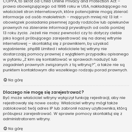
COPPA, to skrót od Child Online Privacy and Protection Act –
prawa obowiązującego od 1998 roku w USA, nakładającego na
właścicieli stron internetowych, które potencjalnie mogą zbierać
informacje od osób małoletnich – mających mniej niż 13 lat –
obowiązek posiadania pisemnej zgody rodziców lub opiekunów
prawnych na zbieranie informacji prywatnych od osób poniżej
13 roku życia. Jeżeli nie masz pewności czy to dotyczy ciebie
jako kogoś próbującego zarejestrować się na danej witrynie
internetowej – skontaktuj się z prawnikiem, by uzyskać
wyjaśnienie. phpBB Limited i właściciele tej witryny nie
dostarczają pomocy prawnej z wyjątkiem przypadku opisanego
w pytaniu „Z kim się kontaktować w sprawach nadużyć lub
zagadnień prawnych związanych z tą witryną?”, a także nie są
punktem kontaktowym dla wszelkiego rodzaju porad prawnych.
Na górę
Dlaczego nie mogę się zarejestrować?
Być może właściciel witryny wyłączył funkcję rejestracji, aby nie
rejestrowały się nowe osoby. Właściciel witryny mógł także
zablokować twój adres IP lub zabronił nazwy użytkownika, którą
próbujesz zarejestrować. W sprawie pomocy skontaktuj się z
administratorem witryny.
Na górę