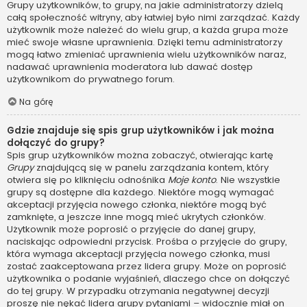
Grupy użytkowników, to grupy, na jakie administratorzy dzielą
całą społeczność witryny, aby łatwiej było nimi zarządzać. Każdy
użytkownik może należeć do wielu grup, a każda grupa może
mieć swoje własne uprawnienia. Dzięki temu administratorzy
mogą łatwo zmieniać uprawnienia wielu użytkowników naraz,
nadawać uprawnienia moderatora lub dawać dostęp
użytkownikom do prywatnego forum.
Na górę
Gdzie znajduje się spis grup użytkowników i jak można
dołączyć do grupy?
Spis grup użytkowników można zobaczyć, otwierając kartę
Grupy
znajdującą się w panelu zarządzania kontem, który
otwiera się po kliknięciu odnośnika
Moje konto
. Nie wszystkie
grupy są dostępne dla każdego. Niektóre mogą wymagać
akceptacji przyjęcia nowego członka, niektóre mogą być
zamknięte, a jeszcze inne mogą mieć ukrytych członków.
Użytkownik może poprosić o przyjęcie do danej grupy,
naciskając odpowiedni przycisk. Prośba o przyjęcie do grupy,
która wymaga akceptacji przyjęcia nowego członka, musi
zostać zaakceptowana przez lidera grupy. Może on poprosić
użytkownika o podanie wyjaśnień, dlaczego chce on dołączyć
do tej grupy. W przypadku otrzymania negatywnej decyzji
proszę nie nękać lidera grupy pytaniami – widocznie miał on