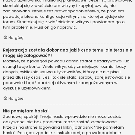
nazwa użytkownika i hasło są prawidłowe. Jeżeli są prawidłowe,
skontaktuj się z właścicielem witryny i zapytaj, czy cię nie
zablokowano. Istnieje też prawdopodobieństwo, że problem
powoduje błędna konfiguracja witryny, na której znajduje się
forum. Skontaktuj się z właścicielem witryny i powiadom go o
tym problemie. Musi on go naprawić.
Na górę
Rejestracja została dokonana jakiś czas temu, ale teraz nie
mogę się zalogować?!
Możliwe, że z jakiegoś powodu administrator dezaktywował lub
usunął twoje konto. Wiele witryn, aby zmniejszyć rozmiar bazy
danych, cyklicznie usuwa użytkowników, którzy nic nie pisali
przez dłuższy czas. Jeśli tak się stało, spróbuj zarejestrować się
ponownie i bądź bardziej aktywnym i zaangażowanym w
dyskusje użytkownikiem.
Na górę
Nie pamiętam hasła!
Zachowaj spokój! Twoje hasło wprawdzie nie może zostać
odzyskane, ale bez problemu może zostać zresetowane.
Przejdź na stronę logowania i kliknij odnośnik “Nie pamiętam
hasła”. Postępuj zgodnie z instrukcjami, a prawdopodobnie