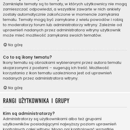
Zamknięte tematy są to tematy, w których użytkownicy nie mogą
zamieszczać odpowiedzi, a wszystkie zawarte w nich ankiety
zostały automatycznie zakończone w momencie zamykania
tematu. Tematy mogą być zamykane z wielu powodów i robią
to moderatorzy forum lub administratorzy witryny. Zależnie od
uprawnień nadanych przez administratora witryny użytkownik
może mieć możliwość zamykania swoich tematów.
Na górę
Co to są ikony tematu?
Ikony tematu są obrazkami wybieranymi przez autora tematu
skojarzonymi z postami – sugerują ich treść. Możliwość
korzystania z ikon tematu uzależniona jest od uprawnień
nadanych przez administratora witryny.
Na górę
Rangi użytkownika i grupy
Kim są administratorzy?
Administratorzy są użytkownikami albo też grupami
użytkowników posiadającymi najwyższy poziom uprawnień
kontrolnych całej witryny. Mogą oni kontrolować wszystkie