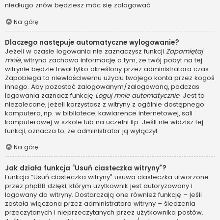
niedługo znów będziesz móc się zalogować.
Na górę
Dlaczego następuje automatyczne wylogowanie?
Jeżeli w czasie logowania nie zaznaczysz funkcji
Zapamiętaj
mnie
, witryna zachowa informację o tym, że twój pobyt na tej
witrynie będzie trwał tylko określony przez administratora czas.
Zapobiega to niewłaściwemu użyciu twojego konta przez kogoś
innego. Aby pozostać zalogowanym/zalogowaną, podczas
logowania zaznacz funkcję
Loguj mnie automatycznie
. Jest to
niezalecane, jeżeli korzystasz z witryny z ogólnie dostępnego
komputera, np. w bibliotece, kawiarence internetowej, sali
komputerowej w szkole lub na uczelni itp. Jeśli nie widzisz tej
funkcji, oznacza to, że administrator ją wyłączył.
Na górę
Jak działa funkcja “Usuń ciasteczka witryny”?
Funkcja “Usuń ciasteczka witryny” usuwa ciasteczka utworzone
przez phpBB dzięki, którym użytkownik jest autoryzowany i
logowany do witryny. Dostarczają one również funkcję – jeśli
została włączona przez administratora witryny – śledzenia
przeczytanych i nieprzeczytanych przez użytkownika postów.