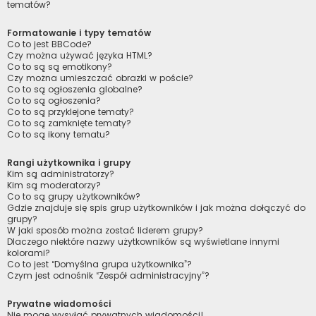
tematów?
Formatowanie i typy tematów
Co to jest BBCode?
Czy można używać języka HTML?
Co to są są emotikony?
Czy można umieszczać obrazki w poście?
Co to są ogłoszenia globalne?
Co to są ogłoszenia?
Co to są przyklejone tematy?
Co to są zamknięte tematy?
Co to są ikony tematu?
Rangi użytkownika i grupy
Kim są administratorzy?
Kim są moderatorzy?
Co to są grupy użytkowników?
Gdzie znajduje się spis grup użytkowników i jak można dołączyć do
grupy?
W jaki sposób można zostać liderem grupy?
Dlaczego niektóre nazwy użytkowników są wyświetlane innymi
kolorami?
Co to jest “Domyślna grupa użytkownika”?
Czym jest odnośnik “Zespół administracyjny”?
Prywatne wiadomości
Nie mogę wysyłać prywatnych wiadomości!