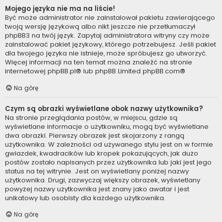
Mojego języka nie ma na liście!
Być może administrator nie zainstalował pakietu zawierającego
twoją wersję językową albo nikt jeszcze nie przetłumaczył
phpBB3 na twój język. Zapytaj administratora witryny czy może
zainstalować pakiet językowy, którego potrzebujesz. Jeśli pakiet
dla twojego języka nie istnieje, może spróbujesz go utworzyć.
Więcej informacji na ten temat można znaleźć na stronie
internetowej
phpBB.pl
® lub phpBB Limited
phpBB.com
®
Na górę
Czym są obrazki wyświetlane obok nazwy użytkownika?
Na stronie przeglądania postów, w miejscu, gdzie są
wyświetlane informacje o użytkowniku, mogą być wyświetlane
dwa obrazki. Pierwszy obrazek jest skojarzony z rangą
użytkownika. W zależności od używanego stylu jest on w formie
gwiazdek, kwadracików lub kropek pokazujących, jak dużo
postów zostało napisanych przez użytkownika lub jaki jest jego
status na tej witrynie. Jest on wyświetlany poniżej nazwy
użytkownika. Drugi, zazwyczaj większy obrazek, wyświetlany
powyżej nazwy użytkownika jest znany jako awatar i jest
unikatowy lub osobisty dla każdego użytkownika.
Na górę