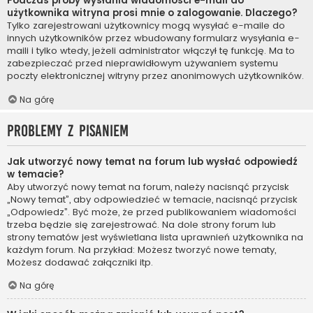
Podczas próby wysłania wiadomości e-mail do
użytkownika witryna prosi mnie o zalogowanie. Dlaczego?
Tylko zarejestrowani użytkownicy mogą wysyłać e-maile do
innych użytkowników przez wbudowany formularz wysyłania e-
maili i tylko wtedy, jeżeli administrator włączył tę funkcję. Ma to
zabezpieczać przed nieprawidłowym używaniem systemu
poczty elektronicznej witryny przez anonimowych użytkowników.
Na górę
Problemy z pisaniem
Jak utworzyć nowy temat na forum lub wysłać odpowiedź
w temacie?
Aby utworzyć nowy temat na forum, należy nacisnąć przycisk
„Nowy temat”, aby odpowiedzieć w temacie, nacisnąć przycisk
„Odpowiedz”. Być może, że przed publikowaniem wiadomości
trzeba będzie się zarejestrować. Na dole strony forum lub
strony tematów jest wyświetlana lista uprawnień użytkownika na
każdym forum. Na przykład: Możesz tworzyć nowe tematy,
Możesz dodawać załączniki itp.
Na górę