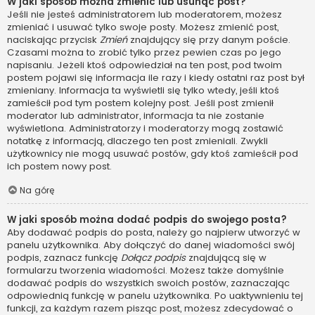
W jaki sposób można zmienić lub usunąć post?
Jeśli nie jesteś administratorem lub moderatorem, możesz
zmieniać i usuwać tylko swoje posty. Możesz zmienić post,
naciskając przycisk
Zmień
znajdujący się przy danym poście.
Czasami można to zrobić tylko przez pewien czas po jego
napisaniu. Jeżeli ktoś odpowiedział na ten post, pod twoim
postem pojawi się informacja ile razy i kiedy ostatni raz post był
zmieniany. Informacja ta wyświetli się tylko wtedy, jeśli ktoś
zamieścił pod tym postem kolejny post. Jeśli post zmienił
moderator lub administrator, informacja ta nie zostanie
wyświetlona. Administratorzy i moderatorzy mogą zostawić
notatkę z informacją, dlaczego ten post zmieniali. Zwykli
użytkownicy nie mogą usuwać postów, gdy ktoś zamieścił pod
ich postem nowy post.
Na górę
W jaki sposób można dodać podpis do swojego posta?
Aby dodawać podpis do posta, należy go najpierw utworzyć w
panelu użytkownika. Aby dołączyć do danej wiadomości swój
podpis, zaznacz funkcję
Dołącz podpis
znajdującą się w
formularzu tworzenia wiadomości. Możesz także domyślnie
dodawać podpis do wszystkich swoich postów, zaznaczając
odpowiednią funkcję w panelu użytkownika. Po uaktywnieniu tej
funkcji, za każdym razem pisząc post, możesz zdecydować o