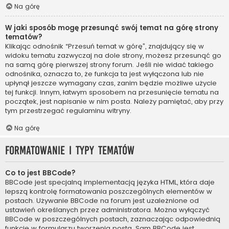
Na górę
W jaki sposób mogę przesunąć swój temat na górę strony
tematów?
Klikając odnośnik “Przesuń temat w górę”, znajdujący się w
widoku tematu zazwyczaj na dole strony, możesz przesunąć go
na samą górę pierwszej strony forum. Jeśli nie widać takiego
odnośnika, oznacza to, że funkcja ta jest wyłączona lub nie
upłynął jeszcze wymagany czas, zanim będzie możliwe użycie
tej funkcji. Innym, łatwym sposobem na przesunięcie tematu na
początek, jest napisanie w nim posta. Należy pamiętać, aby przy
tym przestrzegać regulaminu witryny.
Na górę
Formatowanie i typy tematów
Co to jest BBCode?
BBCode jest specjalną implementacją języka HTML, która daje
lepszą kontrolę formatowania poszczególnych elementów w
postach. Używanie BBCode na forum jest uzależnione od
ustawień określanych przez administratora. Można wyłączyć
BBCode w poszczególnych postach, zaznaczając odpowiednią
funkcję w formularzu tworzenia posta. Sam BBCode jest